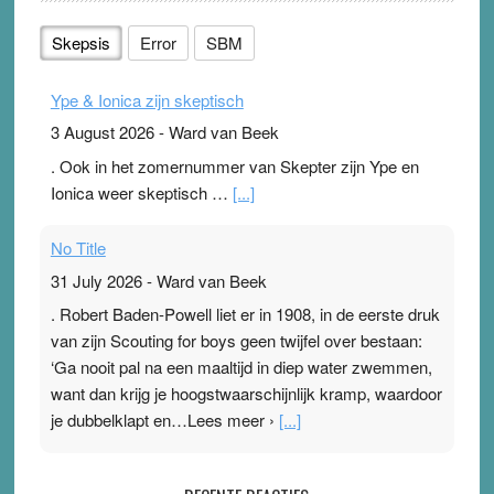
Skepsis
Error
SBM
Ype & Ionica zijn skeptisch
3 August 2026
-
Ward van Beek
. Ook in het zomernummer van Skepter zijn Ype en
Ionica weer skeptisch …
[...]
No Title
31 July 2026
-
Ward van Beek
. Robert Baden-Powell liet er in 1908, in de eerste druk
van zijn Scouting for boys geen twijfel over bestaan:
‘Ga nooit pal na een maaltijd in diep water zwemmen,
want dan krijg je hoogstwaarschijnlijk kramp, waardoor
je dubbelklapt en…Lees meer ›
[...]
Pleisterplakkers in de topspsort