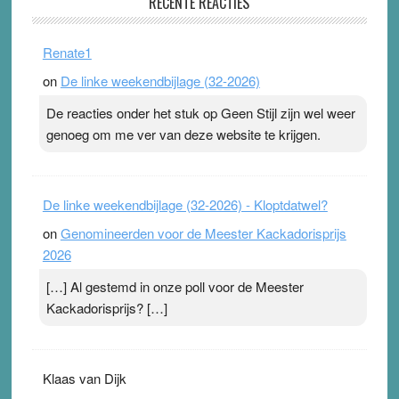
RECENTE REACTIES
31 July 2026
-
Ward van Beek
. Na mondtape is nu de neuspleister in trek bij
Renate1
topsporters. Ze hopen ermee hun hartslag te verlagen
on
De linke weekendbijlage (32-2026)
terwijl ze meer zuurstof opnemen. Daarop heeft zo’n
pleister geen effect. Maar het gevoel ‘makkelijker te
De reacties onder het stuk op Geen Stijl zijn wel weer
ademen’ kan goud waard zijn. Door…Lees meer
genoeg om me ver van deze website te krijgen.
Pleisterplakkers in de topspsort ›
[...]
De linke weekendbijlage (32-2026) - Kloptdatwel?
on
Genomineerden voor de Meester Kackadorisprijs
2026
[…] Al gestemd in onze poll voor de Meester
Kackadorisprijs? […]
Klaas van Dijk