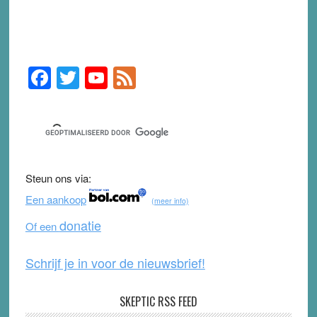
F
T
Y
F
Primary
Sidebar
a
wi
o
e
c
tt
u
e
e
er
T
d
b
u
Steun ons via:
o
b
Een aankoop
(meer info)
o
e
donatie
Of een
k
Schrijf je in voor de nieuwsbrief!
SKEPTIC RSS FEED