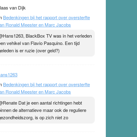
laas van Dijk
n
Bedenkingen bij het rapport over oversterfte
an Ronald Meester en Marc Jacobs
@Hans1263, BlackBox TV was in het verleden
een vehikel van Flavio Pasquino. Een tijd
geleden is er ruzie (over geld?)
ans1263
n
Bedenkingen bij het rapport over oversterfte
an Ronald Meester en Marc Jacobs
@Renate Dat je een aantal richtingen hebt
binnen de alternatieve maar ook de reguliere
gezondheidszorg, is op zich niet zo