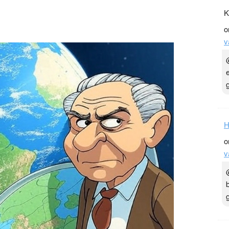
K
n
l
hare
o
v
H
o
v