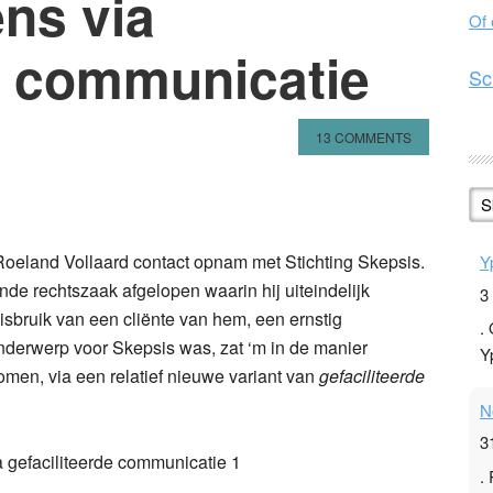
ns via
Of
de communicatie
Sc
13 COMMENTS
n
l
hare
S
Roeland Vollaard contact opnam met Stichting Skepsis.
Y
de rechtszaak afgelopen waarin hij uiteindelijk
3
isbruik van een cliënte van hem, een ernstig
.
nderwerp voor Skepsis was, zat ‘m in de manier
Y
men, via een relatief nieuwe variant van
gefaciliteerde
N
3
.