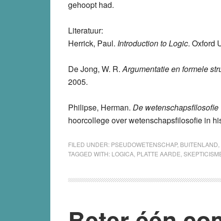
gehoopt had.
Literatuur
:
Herrick, Paul.
Introduction to Logic
. Oxford 
De Jong, W. R.
Argumentatie en formele str
2005.
Philipse, Herman.
De wetenschapsfilosofie
hoorcollege over wetenschapsfilosofie in h
FILED UNDER:
PSEUDOWETENSCHAP
,
BUITENLAND
,
TAGGED WITH:
LOGICA
,
PLATTE AARDE
,
SKEPTICISM
Beter één com