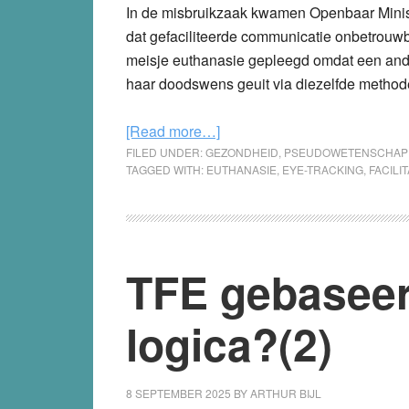
In de misbruikzaak kwamen Openbaar Minister
dat gefaciliteerde communicatie onbetrouwb
meisje euthanasie gepleegd omdat een and
haar doodswens geuit via diezelfde metho
about
[Read more…]
Uiterst
FILED UNDER:
GEZONDHEID
,
PSEUDOWETENSCHAP
TAGGED WITH:
EUTHANASIE
,
EYE-TRACKING
,
FACILI
dubieus:
euthanasiewens
via
gefaciliteerde
TFE gebaseer
communicatie
logica?(2)
8 SEPTEMBER 2025
BY
ARTHUR BIJL