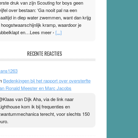
erste druk van zijn Scouting for boys geen
wijfel over bestaan: ‘Ga nooit pal na een
aaltijd in diep water zwemmen, want dan krijg
e hoogstwaarschijnlijk kramp, waardoor je
ubbelklapt en…Lees meer ›
[...]
leisterplakkers in de topspsort
RECENTE REACTIES
1 July 2026
-
Ward van Beek
 Na mondtape is nu de neuspleister in trek bij
ans1263
opsporters. Ze hopen ermee hun hartslag te
n
Bedenkingen bij het rapport over oversterfte
erlagen terwijl ze meer zuurstof opnemen.
an Ronald Meester en Marc Jacobs
aarop heeft zo’n pleister geen effect. Maar het
evoel ‘makkelijker te ademen’ kan goud waard
@Klaas van Dijk Aha, via de link naar
ijn. Door…Lees meer Pleisterplakkers in de
Lighthouse kom ik bij frequenties en
opspsort ›
[...]
kwantummechanica terecht, voor slechts 150
euro.