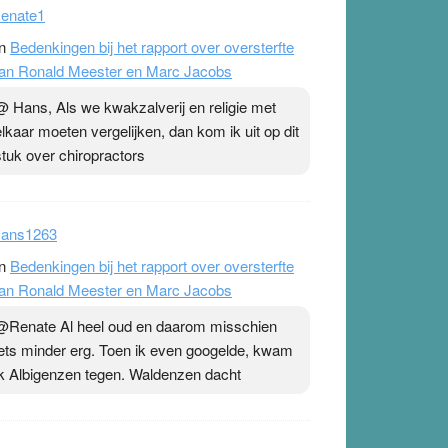
enate1
n
Bedenkingen bij het rapport over oversterfte
an Ronald Meester en Marc Jacobs
@ Hans, Als we kwakzalverij en religie met
elkaar moeten vergelijken, dan kom ik uit op dit
stuk over chiropractors
ans1263
n
Bedenkingen bij het rapport over oversterfte
an Ronald Meester en Marc Jacobs
@Renate Al heel oud en daarom misschien
iets minder erg. Toen ik even googelde, kwam
ik Albigenzen tegen. Waldenzen dacht