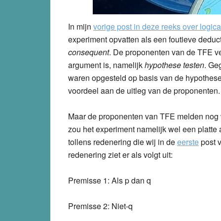
In mijn
vorige post in deze reeks over logica
experiment opvatten als een foutieve deduc
consequent
. De proponenten van de TFE ver
argument is, namelijk
hypothese testen
. Ge
waren opgesteld op basis van de hypotheses
voordeel aan de uitleg van de proponenten.
Maar de proponenten van TFE melden nog 
zou het experiment namelijk wel een platte
tollens redenering die wij in de
eerste
post 
redenering ziet er als volgt uit:
Premisse 1: Als p dan q
Premisse 2: Niet-q