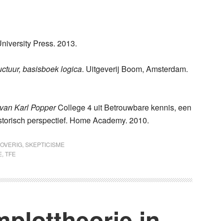
University Press. 2013.
uctuur, basisboek logica
. Uitgeverij Boom, Amsterdam.
 van Karl Popper
College 4 uit Betrouwbare kennis, een
istorisch perspectief. Home Academy. 2010.
OVERIG
,
SKEPTICISME
E
,
TFE
plottheorie in