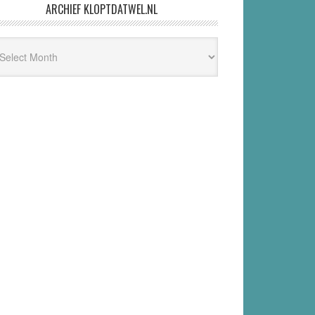
ARCHIEF KLOPTDATWEL.NL
hief
ptdatwel.nl