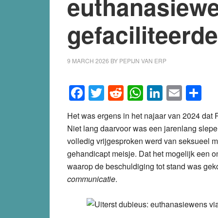
euthanasiewe
gefaciliteer
9 MARCH 2026
BY
PEPIJN VAN ERP
Facebook
Twitter
Reddit
WhatsApp
LinkedI
Emai
S
Het was ergens in het najaar van 2024 dat 
Niet lang daarvoor was een jarenlang slepen
volledig vrijgesproken werd van seksueel m
gehandicapt meisje. Dat het mogelijk een o
waarop de beschuldiging tot stand was geko
communicatie
.