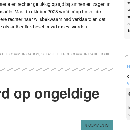
e
ie en rechter gelukkig op tijd bij zinnen en zagen in
t
aar is. Maar in oktober 2025 werd er op hetzelfde
m
ere rechter haar wilsbekwaam had verklaard en dat
j
de als authentiek beschouwd moest worden.
d
P
3
TATED COMMUNICATION
,
GEFACILITEERDE COMMUNICATIE
,
TOBII
.
H
t
o
v
v
D
d op ongeldige
g
z
t
8 COMMENTS