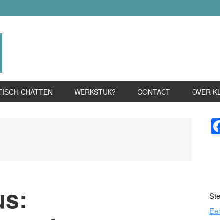
TISCH CHATTEN
WERKSTUK?
CONTACT
OVER K
P
S
us:
Ste
Ee