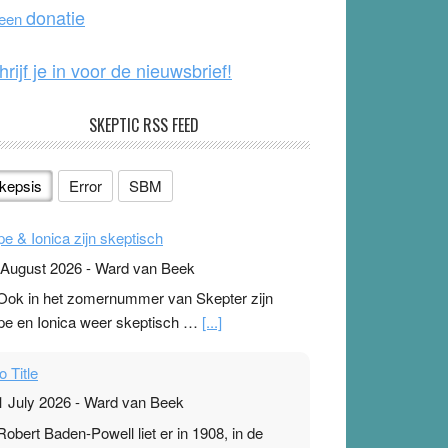
o
e
donatie
 een
k
hrijf je in voor de nieuwsbrief!
SKEPTIC RSS FEED
kepsis
Error
SBM
pe & Ionica zijn skeptisch
 August 2026
-
Ward van Beek
 Ook in het zomernummer van Skepter zijn
pe en Ionica weer skeptisch …
[...]
o Title
1 July 2026
-
Ward van Beek
 Robert Baden-Powell liet er in 1908, in de