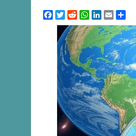
Facebook
Twitter
Reddit
WhatsApp
LinkedI
Emai
S