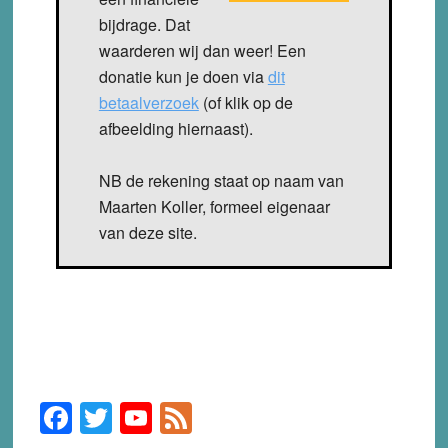
bijdrage. Dat
waarderen wij dan weer! Een
donatie kun je doen via
dit
betaalverzoek
(of klik op de
afbeelding hiernaast).
NB de rekening staat op naam van
Maarten Koller, formeel eigenaar
van deze site.
F
T
Y
F
Primary
Sidebar