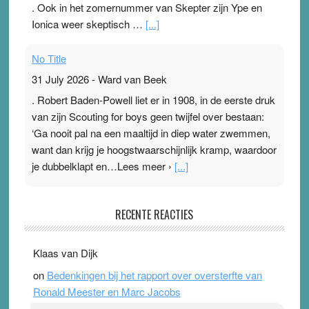
. Ook in het zomernummer van Skepter zijn Ype en
Ionica weer skeptisch …
[...]
No Title
31 July 2026
-
Ward van Beek
. Robert Baden-Powell liet er in 1908, in de eerste druk
van zijn Scouting for boys geen twijfel over bestaan:
‘Ga nooit pal na een maaltijd in diep water zwemmen,
want dan krijg je hoogstwaarschijnlijk kramp, waardoor
je dubbelklapt en…Lees meer ›
[...]
Pleisterplakkers in de topspsort
RECENTE REACTIES
31 July 2026
-
Ward van Beek
. Na mondtape is nu de neuspleister in trek bij
Klaas van Dijk
topsporters. Ze hopen ermee hun hartslag te verlagen
on
Bedenkingen bij het rapport over oversterfte van
terwijl ze meer zuurstof opnemen. Daarop heeft zo’n
Ronald Meester en Marc Jacobs
pleister geen effect. Maar het gevoel ‘makkelijker te
ademen’ kan goud waard zijn. Door…Lees meer