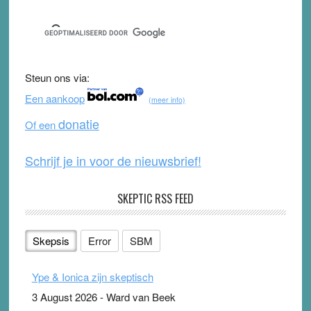
a
wi
o
e
c
tt
u
e
e
er
T
d
b
u
Steun ons via:
o
b
Een aankoop
(meer info)
o
e
donatie
Of een
k
Schrijf je in voor de nieuwsbrief!
SKEPTIC RSS FEED
Skepsis
Error
SBM
Ype & Ionica zijn skeptisch
3 August 2026
-
Ward van Beek