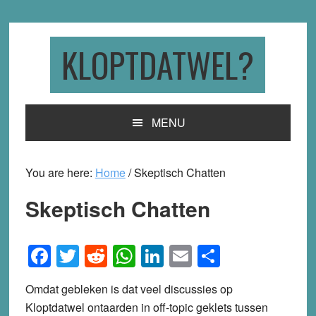
Skip
Skip
Skip
to
to
to
primary
main
primary
KLOPTDATWEL?
navigation
content
sidebar
MENU
You are here:
Home
/
Skeptisch Chatten
Skeptisch Chatten
Facebook
Twitter
Reddit
WhatsApp
LinkedIn
Email
Share
Omdat gebleken is dat veel discussies op
Kloptdatwel ontaarden in off-topic geklets tussen