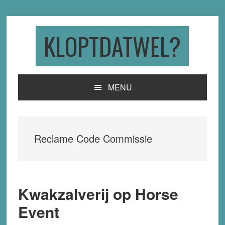
Skip
Skip
Skip
to
to
to
primary
main
primary
KLOPTDATWEL?
navigation
content
sidebar
MENU
Reclame Code Commissie
Kwakzalverij op Horse
Event