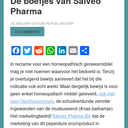
De boefjes van Salveo
Pharma
18 JANUARY 2019
BY
PEPIJN VAN ERP
13 COMMENTS
Facebook
Twitter
Reddit
WhatsApp
LinkedIn
Email
Share
In reclame voor een homeopathisch geneesmiddel
mag je niet noemen waarvoor het bedoeld is. Tenzij
je overtuigend bewijs aanlevert dat het bij die
indicatie ook echt werkt. Maar dergelijk bewijs is voor
geen enkel homeopatisch middel geleverd,
ook niet
voor Oscillococcinum
, de schudverdunde verrotte
ingewanden van de muskuseend (Anas barbariae).
Het marketingbedrijf
Salveo Pharma BV
dat de
marketing van dit peperdure onzinproduct in