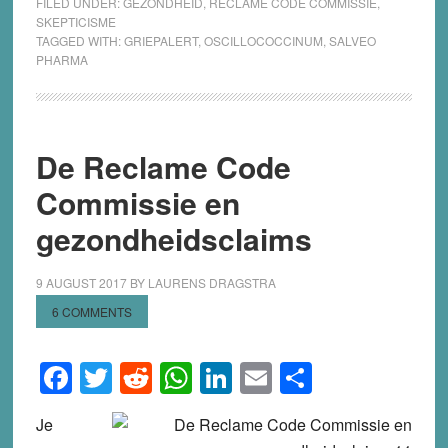
FILED UNDER:
GEZONDHEID
,
RECLAME CODE COMMISSIE
,
SKEPTICISME
TAGGED WITH:
GRIEPALERT
,
OSCILLOCOCCINUM
,
SALVEO
PHARMA
De Reclame Code
Commissie en
gezondheidsclaims
9 AUGUST 2017
BY
LAURENS DRAGSTRA
6 COMMENTS
Facebook
Twitter
Reddit
WhatsApp
LinkedIn
Email
Share
Je