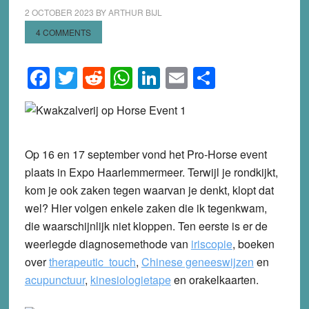
2 OCTOBER 2023
BY
ARTHUR BIJL
4 COMMENTS
Facebook
Twitter
Reddit
WhatsApp
LinkedIn
Email
Share
Op 16 en 17 september vond het Pro-Horse event
plaats in Expo Haarlemmermeer. Terwijl je rondkijkt,
kom je ook zaken tegen waarvan je denkt, klopt dat
wel? Hier volgen enkele zaken die ik tegenkwam,
die waarschijnlijk niet kloppen. Ten eerste is er de
weerlegde diagnosemethode van
iriscopie
, boeken
over
therapeutic touch
,
Chinese geneeswijzen
en
acupunctuur
,
kinesiologietape
en orakelkaarten.