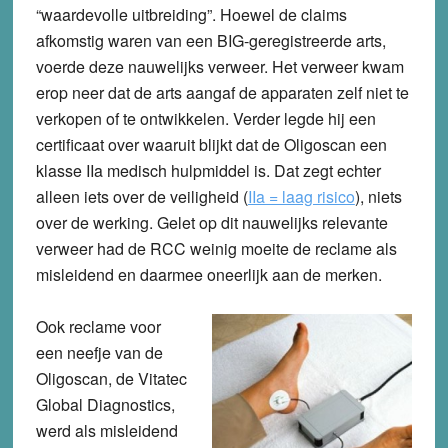
“waardevolle uitbreiding”. Hoewel de claims
afkomstig waren van een BIG-geregistreerde arts,
voerde deze nauwelijks verweer. Het verweer kwam
erop neer dat de arts aangaf de apparaten zelf niet te
verkopen of te ontwikkelen. Verder legde hij een
certificaat over waaruit blijkt dat de Oligoscan een
klasse IIa medisch hulpmiddel is. Dat zegt echter
alleen iets over de veiligheid (
IIa = laag risico
), niets
over de werking. Gelet op dit nauwelijks relevante
verweer had de RCC weinig moeite de reclame als
misleidend en daarmee oneerlijk aan de merken.
Ook reclame voor
een neefje van de
Oligoscan, de
Vitatec
Global Diagnostics
,
werd als misleidend