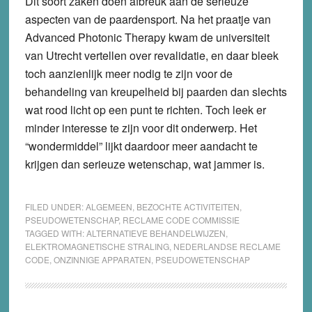
Dit soort zaken doen afbreuk aan de serieuze
aspecten van de paardensport. Na het praatje van
Advanced Photonic Therapy kwam de universiteit
van Utrecht vertellen over revalidatie, en daar bleek
toch aanzienlijk meer nodig te zijn voor de
behandeling van kreupelheid bij paarden dan slechts
wat rood licht op een punt te richten. Toch leek er
minder interesse te zijn voor dit onderwerp. Het
“wondermiddel” lijkt daardoor meer aandacht te
krijgen dan serieuze wetenschap, wat jammer is.
FILED UNDER:
ALGEMEEN
,
BEZOCHTE ACTIVITEITEN
,
PSEUDOWETENSCHAP
,
RECLAME CODE COMMISSIE
TAGGED WITH:
ALTERNATIEVE BEHANDELWIJZEN
,
ELEKTROMAGNETISCHE STRALING
,
NEDERLANDSE RECLAME
CODE
,
ONZINNIGE APPARATEN
,
PSEUDOWETENSCHAP