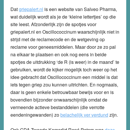
Dat
griepalert.nl
is een website van Salveo Pharma,
wat duidelijk wordt als je de ‘kleine lettertjes’ op die
site leest. Afzonderlijk zijn de spotjes voor
griepalert.nl en Oscillococcinum waarschijnlijk niet in
strijd met de reclamecode en de wetgeving op
reclame voor geneesmiddelen. Maar door ze zo pal
na elkaar te plaatsen en ook nog eens in beide
spotjes de uitdrukking ‘de R (is weer) in de maand’ te
gebruiken, wordt de kijker mogelijk toch weer op het
idee gebracht dat Oscillococcinum een middel is dat
iets tegen griep zou kunnen uitrichten. En nogmaals,
daar is geen enkele betrouwbaar bewijs voor en is
bovendien bijzonder onwaarschijnlijk omdat de
vermeende actieve bestanddelen (die verrotte
eendeningewanden) zo
belachelijk ver verdund
zijn.
Ook CDA Tweede Kamerlid René Peters was
deze