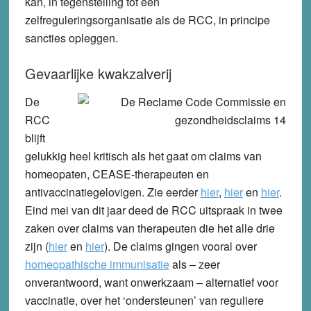
kan, in tegenstelling tot een
zelfreguleringsorganisatie als de RCC, in principe
sancties opleggen.
Gevaarlijke kwakzalverij
De
RCC
blijft
gelukkig heel kritisch als het gaat om claims van
homeopaten
,
CEASE-therapeuten
en
antivaccinatiegelovigen
. Zie eerder
hier
,
hier
en
hier
.
Eind mei van dit jaar deed de RCC uitspraak in twee
zaken over claims van therapeuten die het alle drie
zijn (
hier
en
hier
). De claims gingen vooral over
homeopathische immunisatie
als – zeer
onverantwoord, want onwerkzaam – alternatief voor
vaccinatie, over het ‘ondersteunen’ van reguliere