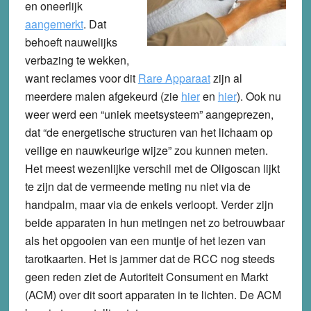
en oneerlijk
aangemerkt
. Dat
behoeft nauwelijks
verbazing te wekken,
want reclames voor dit
Rare Apparaat
zijn al
meerdere malen afgekeurd (zie
hier
en
hier
). Ook nu
weer werd een “uniek meetsysteem” aangeprezen,
dat “de energetische structuren van het lichaam op
veilige en nauwkeurige wijze” zou kunnen meten.
Het meest wezenlijke verschil met de Oligoscan lijkt
te zijn dat de vermeende meting nu niet via de
handpalm, maar via de enkels verloopt. Verder zijn
beide apparaten in hun metingen net zo betrouwbaar
als het opgooien van een muntje of het lezen van
tarotkaarten. Het is jammer dat de RCC nog steeds
geen reden ziet de Autoriteit Consument en Markt
(ACM) over dit soort apparaten in te lichten. De ACM