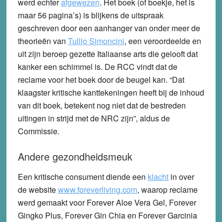
werd echter
afgewezen
. Het boek (of boekje, het is
maar 56 pagina’s) is blijkens de uitspraak
geschreven door een aanhanger van onder meer de
theorieën van
Tullio Simoncini
, een veroordeelde en
uit zijn beroep gezette Italiaanse arts die gelooft dat
kanker een schimmel is. De RCC vindt dat de
reclame voor het boek door de beugel kan. “Dat
klaagster kritische kanttekeningen heeft bij de inhoud
van dit boek, betekent nog niet dat de bestreden
uitingen in strijd met de NRC zijn”, aldus de
Commissie.
Andere gezondheidsmeuk
Een kritische consument diende een
klacht
in over
de website
www.foreverliving.com
, waarop reclame
werd gemaakt voor
Forever Aloe Vera Gel
,
Forever
Gingko Plus
,
Forever Gin Chia
en
Forever Garcinia