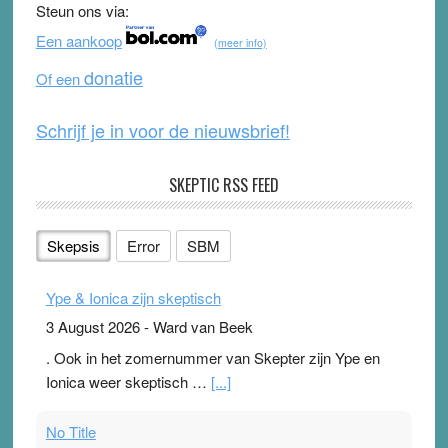
Steun ons via:
o
b
Een aankoop
(meer info)
o
e
donatie
Of een
k
Schrijf je in voor de nieuwsbrief!
SKEPTIC RSS FEED
Skepsis
Error
SBM
Ype & Ionica zijn skeptisch
3 August 2026
-
Ward van Beek
. Ook in het zomernummer van Skepter zijn Ype en
Ionica weer skeptisch …
[...]
No Title