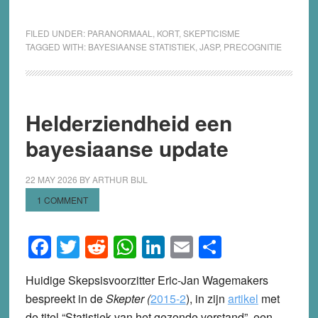
FILED UNDER:
PARANORMAAL
,
KORT
,
SKEPTICISME
TAGGED WITH:
BAYESIAANSE STATISTIEK
,
JASP
,
PRECOGNITIE
Helderziendheid een
bayesiaanse update
22 MAY 2026
BY
ARTHUR BIJL
1 COMMENT
Facebook
Twitter
Reddit
WhatsApp
LinkedIn
Email
Share
Huidige Skepsisvoorzitter Eric-Jan Wagemakers
bespreekt in de
Skepter (
2015-2
), in zijn
artikel
met
de titel “Statistiek van het gezonde verstand”, een