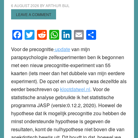
6 AUGUST 2026
BY
ARTHUR BIJL
LEAVE A COMMENT
Facebook
Twitter
Reddit
WhatsApp
LinkedIn
Email
Share
Voor de
precognitie
-update
van mijn
parapsychologie zelfexperimenten ben ik begonnen
met een nieuw precognitie-experiment van 55
kaarten (iets meer dan het dubbele van mijn eerdere
experiment). De opzet en uitvoering was dezelfde als
eerder beschreven op
kloptdatwel.nl
. Voor de
statistische analyse gebruikte ik het statistische
programma JASP (versie:0.12.2, 2020). Hoewel de
hypothese dat ik mogelijk precognitie zou hebben de
minst ondersteunde hypothese is gegeven de
resultaten, komt de nulhypothese niet boven die van
anekdotisch bewijs uit. Dit houdt in dat, hoewel we