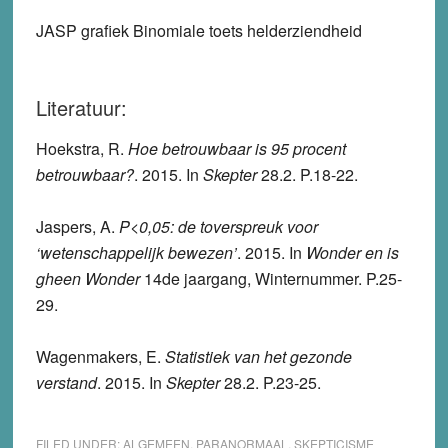
JASP grafiek Binomiale toets helderziendheid
Literatuur:
Hoekstra, R.
Hoe betrouwbaar is 95 procent
betrouwbaar?
. 2015. In
Skepter
28.2. P.18-22.
Jaspers, A.
P<0,05: de toverspreuk voor
‘wetenschappelijk bewezen’
. 2015. In
Wonder en is
gheen Wonder
14de jaargang, Winternummer. P.25-
29.
Wagenmakers, E.
Statistiek van het gezonde
verstand
. 2015. In
Skepter
28.2. P.23-25.
FILED UNDER:
ALGEMEEN
,
PARANORMAAL
,
SKEPTICISME