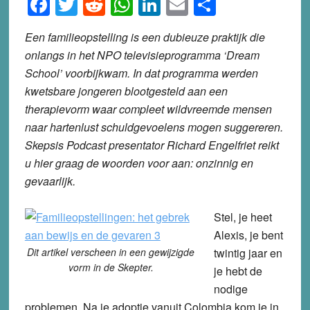
Facebook
Twitter
Reddit
WhatsApp
LinkedIn
Email
Share
Een familieopstelling is een dubieuze praktijk die
onlangs in het NPO televisieprogramma ‘Dream
School’ voorbijkwam. In dat programma werden
kwetsbare jongeren blootgesteld aan een
therapievorm waar compleet wildvreemde mensen
naar hartenlust schuldgevoelens mogen suggereren.
Skepsis Podcast presentator Richard Engelfriet reikt
u hier graag de woorden voor aan: onzinnig en
gevaarlijk.
Stel, je heet
Alexis, je bent
Dit artikel verscheen in een gewijzigde
twintig jaar en
vorm in de Skepter.
je hebt de
nodige
problemen. Na je adoptie vanuit Colombia kom je in