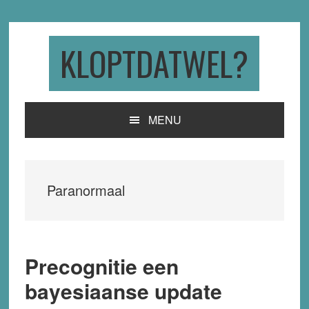
Skip
Skip
Skip
to
to
to
primary
main
primary
KLOPTDATWEL?
navigation
content
sidebar
MENU
Paranormaal
Precognitie een
bayesiaanse update