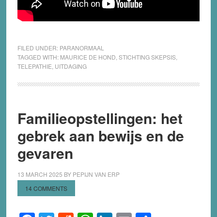
FILED UNDER:
PARANORMAAL
TAGGED WITH:
MAURICE DE HOND
,
STICHTING SKEPSIS
,
TELEPATHIE
,
UITDAGING
Familieopstellingen: het
gebrek aan bewijs en de
gevaren
13 MARCH 2025
BY
PEPIJN VAN ERP
14 COMMENTS