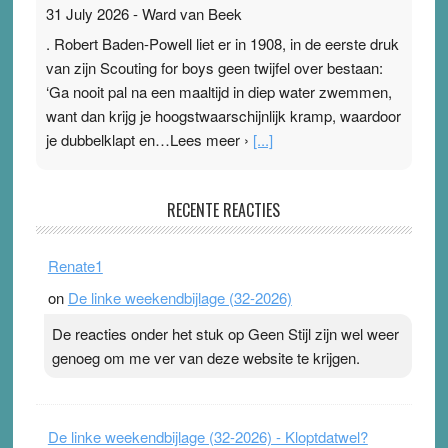
31 July 2026
-
Ward van Beek
. Robert Baden-Powell liet er in 1908, in de eerste druk
van zijn Scouting for boys geen twijfel over bestaan:
‘Ga nooit pal na een maaltijd in diep water zwemmen,
want dan krijg je hoogstwaarschijnlijk kramp, waardoor
je dubbelklapt en…Lees meer ›
[...]
Pleisterplakkers in de topspsort
RECENTE REACTIES
31 July 2026
-
Ward van Beek
. Na mondtape is nu de neuspleister in trek bij
Renate1
topsporters. Ze hopen ermee hun hartslag te verlagen
on
De linke weekendbijlage (32-2026)
terwijl ze meer zuurstof opnemen. Daarop heeft zo’n
pleister geen effect. Maar het gevoel ‘makkelijker te
De reacties onder het stuk op Geen Stijl zijn wel weer
ademen’ kan goud waard zijn. Door…Lees meer
genoeg om me ver van deze website te krijgen.
Pleisterplakkers in de topspsort ›
[...]
De linke weekendbijlage (32-2026) - Kloptdatwel?