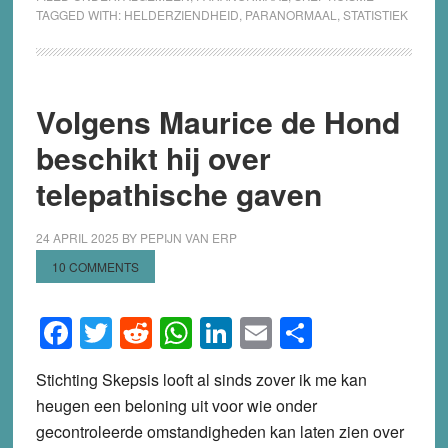
TAGGED WITH:
HELDERZIENDHEID
,
PARANORMAAL
,
STATISTIEK
Volgens Maurice de Hond
beschikt hij over
telepathische gaven
24 APRIL 2025
BY
PEPIJN VAN ERP
10 COMMENTS
Facebook
Twitter
Reddit
WhatsApp
LinkedIn
Email
Share
Stichting Skepsis looft al sinds zover ik me kan
heugen een beloning uit voor wie onder
gecontroleerde omstandigheden kan laten zien over