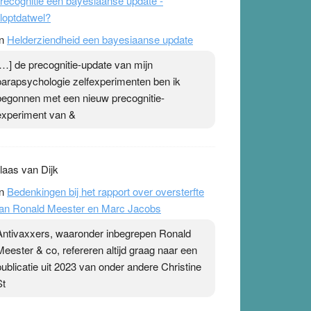
recognitie een bayesiaanse update -
loptdatwel?
n
Helderziendheid een bayesiaanse update
[…] de precognitie-update van mijn
parapsychologie zelfexperimenten ben ik
begonnen met een nieuw precognitie-
experiment van &
laas van Dijk
n
Bedenkingen bij het rapport over oversterfte
an Ronald Meester en Marc Jacobs
Antivaxxers, waaronder inbegrepen Ronald
Meester & co, refereren altijd graag naar een
publicatie uit 2023 van onder andere Christine
St