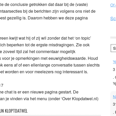
ie de conclusie getrokken dat daar bij de (vaste)
Of
aarsecties bij de berichten zijn volgens ons niet de
 best gezellig is. Daarom hebben we deze pagina
Sc
n kwijt wat hij of zij wil zonder dat het ‘on topic’
 zich beperken tot de ergste misdragingen. Zie ook
S
de zoveel tijd zal het commentaar mogelijk
ek voor je opmerkingen met eeuwigheidswaarde. Houd
Y
k eens af of een ellenlange conversatie tussen slechts
3
et worden en voor meelezers nog interessant is.
.
Y
17
e chat is er een nieuwe pagina gestart. De
N
an je vinden via het menu (onder ‘Over Klopdatwel.nl)
3
UN KLOPTDATWEL
.