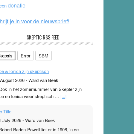
o
e
donatie
 een
k
hrijf je in voor de nieuwsbrief!
SKEPTIC RSS FEED
kepsis
Error
SBM
pe & Ionica zijn skeptisch
 August 2026
-
Ward van Beek
 Ook in het zomernummer van Skepter zijn
pe en Ionica weer skeptisch …
[...]
o Title
1 July 2026
-
Ward van Beek
 Robert Baden-Powell liet er in 1908, in de