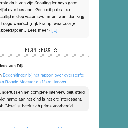
erste druk van zijn Scouting for boys geen
wijfel over bestaan: ‘Ga nooit pal na een
aaltijd in diep water zwemmen, want dan krijg
e hoogstwaarschijnlijk kramp, waardoor je
ubbelklapt en…Lees meer ›
[...]
leisterplakkers in de topspsort
RECENTE REACTIES
1 July 2026
-
Ward van Beek
 Na mondtape is nu de neuspleister in trek bij
laas van Dijk
opsporters. Ze hopen ermee hun hartslag te
n
Bedenkingen bij het rapport over oversterfte
erlagen terwijl ze meer zuurstof opnemen.
an Ronald Meester en Marc Jacobs
aarop heeft zo’n pleister geen effect. Maar het
evoel ‘makkelijker te ademen’ kan goud waard
Ondertussen het complete interview beluisterd.
ijn. Door…Lees meer Pleisterplakkers in de
Met name aan het eind is het erg interessant.
opspsort ›
[...]
Ab Gietelink heeft zich prima voorbereid.