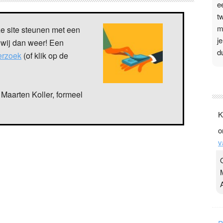
e
t
m
ze site steunen met een
j
 wij dan weer! Een
d
verzoek
(of klik op de
P
3
Maarten Koller, formeel
.
K
t
o
v
v
D
g
z
t