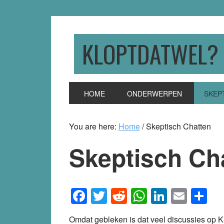
Skip
Skip
Skip
to
to
to
primary
main
primary
KLOPTDATWEL?
navigation
content
sidebar
HOME
ONDERWERPEN
SKEP
You are here:
Home
/
Skeptisch Chatten
Skeptisch Ch
Facebook
Twitter
Reddit
WhatsApp
LinkedI
Emai
S
Omdat gebleken is dat veel discussies op Kl