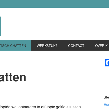
TISCH CHATTEN
WERKSTUK?
CONTACT
OVER K
P
S
atten
n
l
hare
Ste
Ee
optdatwel ontaarden in off-topic geklets tussen