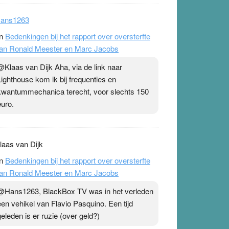
ans1263
n
Bedenkingen bij het rapport over oversterfte
an Ronald Meester en Marc Jacobs
@Klaas van Dijk Aha, via de link naar
Lighthouse kom ik bij frequenties en
kwantummechanica terecht, voor slechts 150
euro.
laas van Dijk
n
Bedenkingen bij het rapport over oversterfte
an Ronald Meester en Marc Jacobs
@Hans1263, BlackBox TV was in het verleden
een vehikel van Flavio Pasquino. Een tijd
geleden is er ruzie (over geld?)