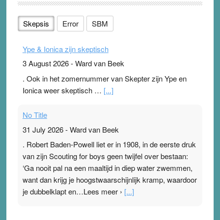
Skepsis
Error
SBM
Ype & Ionica zijn skeptisch
3 August 2026
-
Ward van Beek
. Ook in het zomernummer van Skepter zijn Ype en
Ionica weer skeptisch …
[...]
No Title
31 July 2026
-
Ward van Beek
. Robert Baden-Powell liet er in 1908, in de eerste druk
van zijn Scouting for boys geen twijfel over bestaan:
‘Ga nooit pal na een maaltijd in diep water zwemmen,
want dan krijg je hoogstwaarschijnlijk kramp, waardoor
je dubbelklapt en…Lees meer ›
[...]
Pleisterplakkers in de topspsort