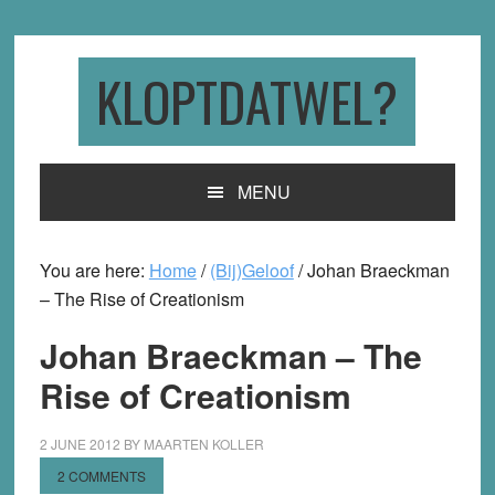
Skip
Skip
Skip
to
to
to
primary
main
primary
KLOPTDATWEL?
navigation
content
sidebar
MENU
You are here:
Home
/
(Bij)Geloof
/
Johan Braeckman
– The Rise of Creationism
Johan Braeckman – The
Rise of Creationism
2 JUNE 2012
BY
MAARTEN KOLLER
2 COMMENTS