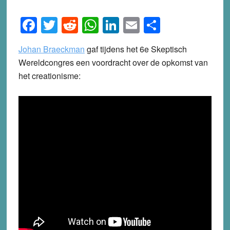
Facebook
Twitter
Reddit
WhatsApp
LinkedIn
Email
Share
Johan Braeckman
gaf tijdens het 6e Skeptisch
Wereldcongres een voordracht over de opkomst van
het creationisme: