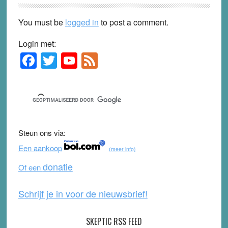
You must be
logged in
to post a comment.
Login met:
F
T
Y
F
Primary
Sidebar
a
wi
o
e
c
tt
u
e
e
er
T
d
b
u
Steun ons via:
o
b
Een aankoop
(meer info)
o
e
donatie
Of een
k
Schrijf je in voor de nieuwsbrief!
SKEPTIC RSS FEED