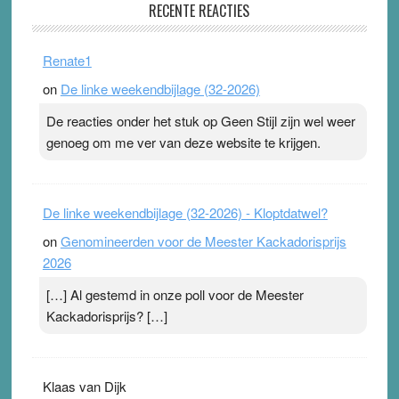
RECENTE REACTIES
31 July 2026
-
Ward van Beek
. Na mondtape is nu de neuspleister in trek bij
Renate1
topsporters. Ze hopen ermee hun hartslag te verlagen
on
De linke weekendbijlage (32-2026)
terwijl ze meer zuurstof opnemen. Daarop heeft zo’n
pleister geen effect. Maar het gevoel ‘makkelijker te
De reacties onder het stuk op Geen Stijl zijn wel weer
ademen’ kan goud waard zijn. Door…Lees meer
genoeg om me ver van deze website te krijgen.
Pleisterplakkers in de topspsort ›
[...]
De linke weekendbijlage (32-2026) - Kloptdatwel?
on
Genomineerden voor de Meester Kackadorisprijs
2026
[…] Al gestemd in onze poll voor de Meester
Kackadorisprijs? […]
Klaas van Dijk