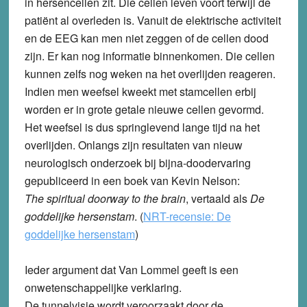
in hersencellen zit. Die cellen leven voort terwijl de
patiënt al overleden is. Vanuit de elektrische activiteit
en de EEG kan men niet zeggen of de cellen dood
zijn. Er kan nog informatie binnenkomen. Die cellen
kunnen zelfs nog weken na het overlijden reageren.
Indien men weefsel kweekt met stamcellen erbij
worden er in grote getale nieuwe cellen gevormd.
Het weefsel is dus springlevend lange tijd na het
overlijden. Onlangs zijn resultaten van nieuw
neurologisch onderzoek bij bijna-doodervaring
gepubliceerd in een boek van Kevin Nelson:
The spiritual doorway to the brain
, vertaald als
De
goddelijke hersenstam
. (
NRT-recensie: De
goddelijke hersenstam
)
Ieder argument dat Van Lommel geeft is een
onwetenschappelijke verklaring.
De tunnelvisie wordt veroorzaakt door de