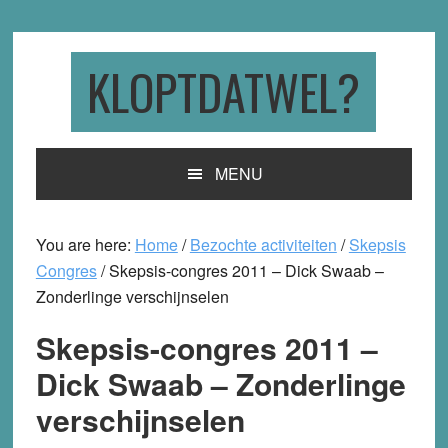
Skip
Skip
Skip
to
to
to
primary
main
primary
KLOPTDATWEL?
navigation
content
sidebar
MENU
You are here:
Home
/
Bezochte activiteiten
/
Skepsis
Congres
/
Skepsis-congres 2011 – Dick Swaab –
Zonderlinge verschijnselen
Skepsis-congres 2011 –
Dick Swaab – Zonderlinge
verschijnselen