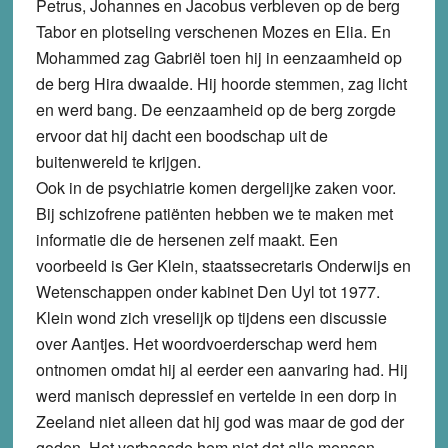
Petrus, Johannes en
Jacobus
verbleven op de berg
Tabor en plotseling verschenen Mozes en Elia. En
Mohammed zag Gabriël toen hij in eenzaamheid op
de berg Hira dwaalde. Hij hoorde stemmen, zag licht
en werd bang. De eenzaamheid op de berg zorgde
ervoor dat hij dacht een boodschap uit de
buitenwereld te krijgen.
Ook in de psychiatrie komen dergelijke zaken voor.
Bij
schizofrene patiënten
hebben we te maken met
informatie die de hersenen zelf maakt. Een
voorbeeld is Ger Klein, staatssecretaris Onderwijs en
Wetenschappen onder kabinet Den Uyl tot 1977.
Klein wond zich vreselijk op tijdens een discussie
over Aantjes. Het woordvoerderschap werd hem
ontnomen omdat hij al eerder een aanvaring had. Hij
werd manisch depressief en vertelde in een dorp in
Zeeland niet alleen dat hij god was maar de god der
goden. Het verbaasde hem niet dat alle mensen