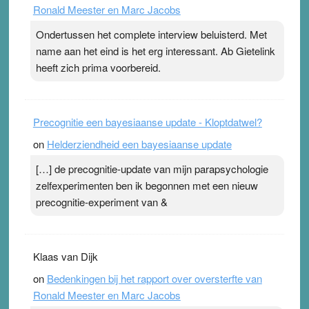
Ronald Meester en Marc Jacobs
pleister geen effect. Maar het gevoel ‘makkelijker te
ademen’ kan goud waard zijn. Door…Lees meer
Ondertussen het complete interview beluisterd. Met
Pleisterplakkers in de topspsort ›
[...]
name aan het eind is het erg interessant. Ab Gietelink
heeft zich prima voorbereid.
Precognitie een bayesiaanse update - Kloptdatwel?
on
Helderziendheid een bayesiaanse update
[…] de precognitie-update van mijn parapsychologie
zelfexperimenten ben ik begonnen met een nieuw
precognitie-experiment van &
Klaas van Dijk
on
Bedenkingen bij het rapport over oversterfte van
Ronald Meester en Marc Jacobs