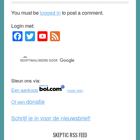
You must be
logged in
to post a comment.
Login met:
F
T
Y
F
Primary
Sidebar
a
wi
o
e
c
tt
u
e
e
er
T
d
b
u
Steun ons via:
o
b
Een aankoop
(meer info)
o
e
donatie
Of een
k
Schrijf je in voor de nieuwsbrief!
SKEPTIC RSS FEED