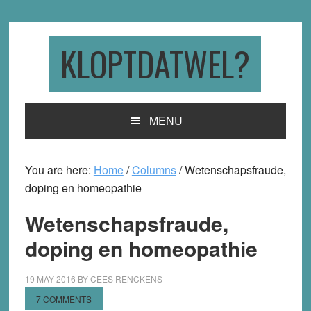
Skip
Skip
Skip
to
to
to
primary
main
primary
KLOPTDATWEL?
navigation
content
sidebar
MENU
You are here:
Home
/
Columns
/
Wetenschapsfraude,
doping en homeopathie
Wetenschapsfraude,
doping en homeopathie
19 MAY 2016
BY
CEES RENCKENS
7 COMMENTS