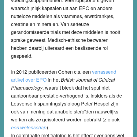
voedingssupplementen. Veel topsporters geven
waarschijnlijk kapitalen uit aan EPO en andere
nutteloze middelen als vitamines, eiwitdrankjes,
creatine en mineralen. Van serieuze
gerandomiseerde trials met deze middelen is nooit
sprake geweest. Medisch-ethische bezwaren
hebben daarbij uiteraard een beslissende rol
gespeeld.
In 2012 publiceerden Cohen c.s. een
verrassend
artikel over EPO
in het
British Journal of Clinical
Pharmacology
, waaruit bleek dat het spul niet
aantoonbaar prestatie-verhogend is. Insiders als de
Leuvense inspanningsfysioloog Peter Hespel zijn
ook van mening dat anabole steroïden nauwelijks
werken als ze geïsoleerd worden gebruikt (zie ook
eos wetenschap
).
In combinatie met training is het effect overigens wel