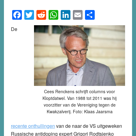
Facebook
Twitter
Reddit
WhatsApp
LinkedIn
Email
Share
De
Cees Renckens schrijft columns voor
Kloptdatwel. Van 1988 tot 2011 was hij
voorzitter van de Vereniging tegen de
Kwakzalverij. Foto: Klaas Jaarsma
recente onthullingen
van de naar de VS uitgeweken
Russische antidoping expert Grigori Rodtsjenko