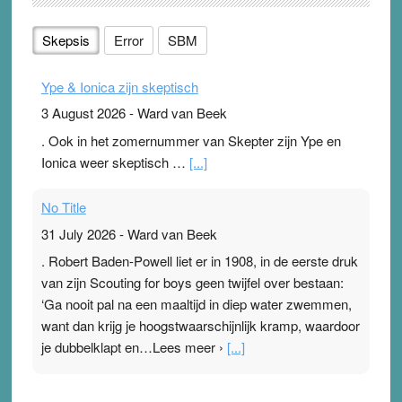
Skepsis
Error
SBM
Ype & Ionica zijn skeptisch
3 August 2026
-
Ward van Beek
. Ook in het zomernummer van Skepter zijn Ype en
Ionica weer skeptisch …
[...]
No Title
31 July 2026
-
Ward van Beek
. Robert Baden-Powell liet er in 1908, in de eerste druk
van zijn Scouting for boys geen twijfel over bestaan:
‘Ga nooit pal na een maaltijd in diep water zwemmen,
want dan krijg je hoogstwaarschijnlijk kramp, waardoor
je dubbelklapt en…Lees meer ›
[...]
Pleisterplakkers in de topspsort