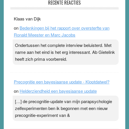
RECENTE REACTIES
31 July 2026
-
Ward van Beek
. Na mondtape is nu de neuspleister in trek bij
Klaas van Dijk
topsporters. Ze hopen ermee hun hartslag te verlagen
on
Bedenkingen bij het rapport over oversterfte van
terwijl ze meer zuurstof opnemen. Daarop heeft zo’n
Ronald Meester en Marc Jacobs
pleister geen effect. Maar het gevoel ‘makkelijker te
ademen’ kan goud waard zijn. Door…Lees meer
Ondertussen het complete interview beluisterd. Met
Pleisterplakkers in de topspsort ›
[...]
name aan het eind is het erg interessant. Ab Gietelink
heeft zich prima voorbereid.
Precognitie een bayesiaanse update - Kloptdatwel?
on
Helderziendheid een bayesiaanse update
[…] de precognitie-update van mijn parapsychologie
zelfexperimenten ben ik begonnen met een nieuw
precognitie-experiment van &