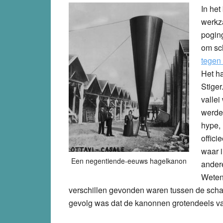
In het
werkza
pogin
om sc
tegen
Het ha
Stiger
vallei
werde
hype,
offici
waar 
Een negentiende-eeuws hagelkanon
andere
Weten
verschillen gevonden waren tussen de sch
gevolg was dat de kanonnen grotendeels va