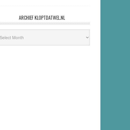
ARCHIEF KLOPTDATWEL.NL
hief
ptdatwel.nl