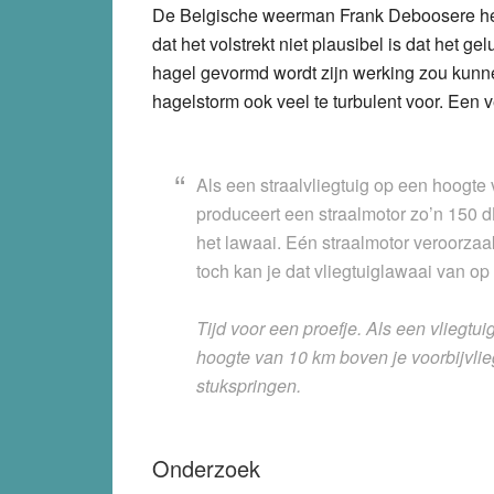
De Belgische weerman Frank Deboosere he
dat het volstrekt niet plausibel is dat het 
hagel gevormd wordt zijn werking zou kunne
hagelstorm ook veel te turbulent voor. Een v
Als een straalvliegtuig op een hoogte 
produceert een straalmotor zo’n 150 
het lawaai. Eén straalmotor veroorza
toch kan je dat vliegtuiglawaai van o
Tijd voor een proefje. Als een vliegtu
hoogte van 10 km boven je voorbijvliegt,
stukspringen.
Onderzoek