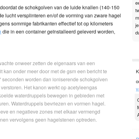
e
ordat de schokgolven van de luide knallen (140-150
t
de lucht versplinteren en/of de vorming van zware hagel
m
ens sommige fabrikanten effectief tot op kilometers
j
n
die in een container geïnstalleerd geleverd worden,
d
P
3
rwachte onweer zetten de eigenaars van een
.
it kan onder meer door met de gsm een bericht te
K
t
t 7 seconden worden dan ioniserende schokgolven
o
v
 verstoren. Het kanon werkt op acetyleengas
v
D
rkoelde waterdruppels bewegen in gebieden met
g
turen. Waterdruppels bevriezen en vormen hagel.
z
itieve en negatieve zones met elkaar vermengd
t
nen vervolgens geen hagelstenen optreden.