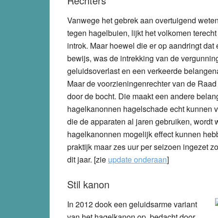
Rechters
Vanwege het gebrek aan overtuigend weten
tegen hagelbuien, lijkt het volkomen terech
introk. Maar hoewel die er op aandringt da
bewijs, was de intrekking van de vergunni
geluidsoverlast en een verkeerde belange
Maar de voorzieningenrechter van de Raad v
door de bocht. Die maakt een andere belange
hagelkanonnen hagelschade echt kunnen voo
die de apparaten al jaren gebruiken, wordt w
hagelkanonnen mogelijk effect kunnen hebben
praktijk maar zes uur per seizoen ingezet z
dit jaar. [zie
update onderaan
]
Stil kanon
In 2012 dook een geluidsarme variant
van het hagelkanon op, bedacht door