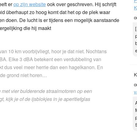
P
eft er
op zijn website
ook over geschreven. Hij schrijft
K
geluid überhaupt zo hoog komt dat het op de plek waar
o
n doen. De lucht is er tijdens een mogelijk aanstaande
ergelijking die hij maakt
van 10 km voorbijvliegt, hoor je dat niet. Nochtans
dBA. Elke 3 dBA betekent een verdubbeling van
akt dus veel meer herrie dan een hagelkanon. En
K
p de grond niet horen…
o
ig met vier bulderende straalmotoren op een
v
 kijk je of de ijsblokjes in je aperitiefglas