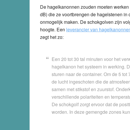
De hagelkanonnen zouden moeten werken do
dB) die ze voortbrengen de hagelstenen in 
onmogelijk maken. De schokgolven zijn volg
hoogte. Een
leverancier van hagelkanonne
zegt het zo:
Een 20 tot 30 tal minuten voor het ve
hagelkanon het systeem in werking. D
sturen naar de container. Om de 5 to
de lucht ingeschoten die de atmosfeer
samen met stikstof en zuurstof. Onde
verschillende polariteiten en tempera
De schokgolf zorgt ervoor dat de pos
worden. In deze gemengde zones kun