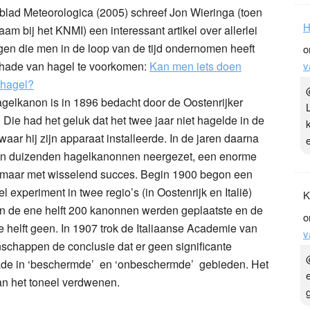
 blad Meteorologica (2005) schreef Jon Wieringa (toen
H
am bij het KNMI) een interessant artikel over allerlei
gen die men in de loop van de tijd ondernomen heeft
o
hade van hagel te voorkomen:
Kan men iets doen
v
 hagel?
gelkanon is in 1896 bedacht door de Oostenrijker
. Die had het geluk dat het twee jaar niet hagelde in de
 waar hij zijn apparaat installeerde. In de jaren daarna
n duizenden hagelkanonnen neergezet, een enorme
 maar met wisselend succes. Begin 1900 begon een
eel experiment in twee regio’s (in Oostenrijk en Italië)
K
in de ene helft 200 kanonnen werden geplaatste en de
o
 helft geen. In 1907 trok de Italiaanse Academie van
v
schappen de conclusie dat er geen significante
ade in ‘beschermde’ en ‘onbeschermde’ gebieden. Het
n het toneel verdwenen.