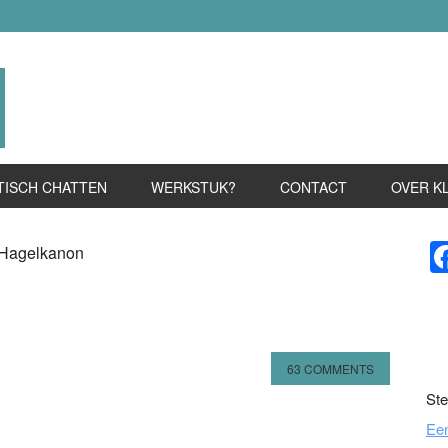
TISCH CHATTEN
WERKSTUK?
CONTACT
OVER K
P
Hagelkanon
S
63 COMMENTS
Ste
n
l
hare
Ee