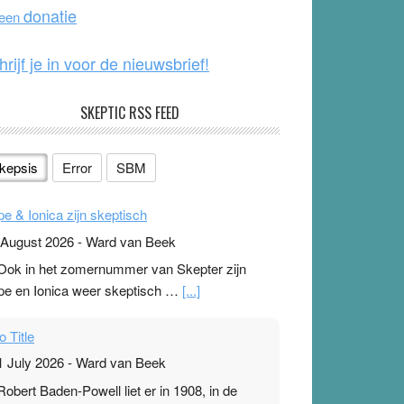
o
e
donatie
 een
k
hrijf je in voor de nieuwsbrief!
SKEPTIC RSS FEED
kepsis
Error
SBM
pe & Ionica zijn skeptisch
 August 2026
-
Ward van Beek
 Ook in het zomernummer van Skepter zijn
pe en Ionica weer skeptisch …
[...]
o Title
1 July 2026
-
Ward van Beek
 Robert Baden-Powell liet er in 1908, in de