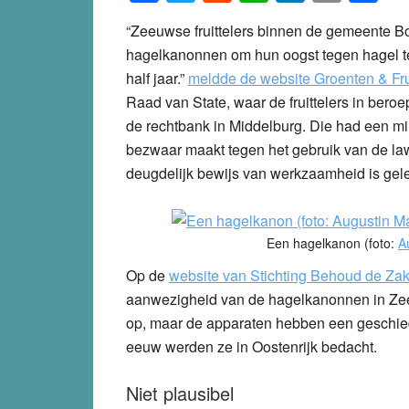
“Zeeuwse fruittelers binnen de gemeente B
hagelkanonnen om hun oogst tegen hagel te
half jaar.”
meldde de website Groenten & Fru
Raad van State, waar de fruittelers in ber
de rechtbank in Middelburg. Die had een mili
bezwaar maakt tegen het gebruik van de l
deugdelijk bewijs van werkzaamheid is gel
Een hagelkanon (foto:
A
Op de
website van Stichting Behoud de Za
aanwezigheid van de hagelkanonnen in Zeel
op, maar de apparaten hebben een geschied
eeuw werden ze in Oostenrijk bedacht.
Niet plausibel