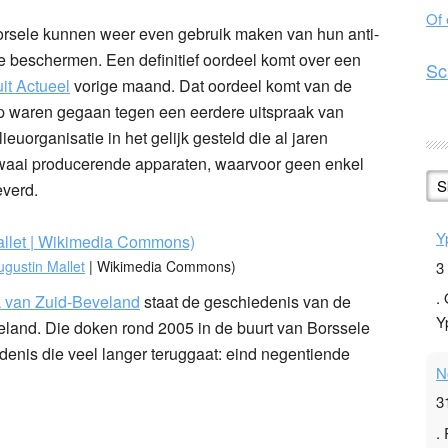
Of
orsele kunnen weer even gebruik maken van hun anti-
 beschermen. Een definitief oordeel komt over een
Sc
it Actueel
vorige maand. Dat oordeel komt van de
oep waren gegaan tegen een eerdere uitspraak van
euorganisatie in het gelijk gesteld die al jaren
awaai producerende apparaten, waarvoor geen enkel
S
everd.
Y
ugustin Mallet
| Wikimedia Commons)
3
.
k van Zuid-Beveland
staat de geschiedenis van de
Y
and. Die doken rond 2005 in de buurt van Borssele
enis die veel langer teruggaat: eind negentiende
N
3
.