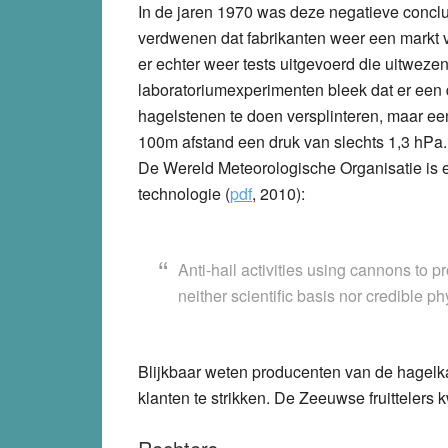
In de jaren 1970 was deze negatieve conclus
verdwenen dat fabrikanten weer een markt 
er echter weer tests uitgevoerd die uitwezen 
laboratoriumexperimenten bleek dat er een
hagelstenen te doen versplinteren, maar e
100m afstand een druk van slechts 1,3 hPa. 
De Wereld Meteorologische Organisatie is e
technologie (
pdf
, 2010):
Anti-hail activities using cannons to 
neither scientific basis nor credible p
Blijkbaar weten producenten van de hagel
klanten te strikken. De Zeeuwse fruittelers