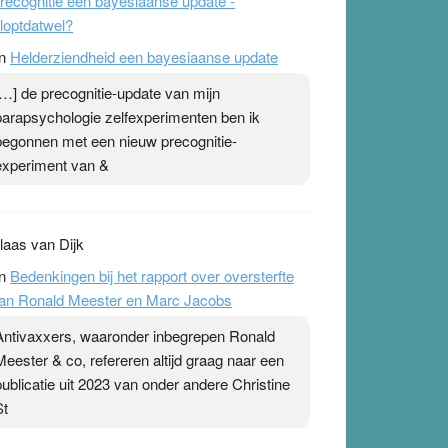
recognitie een bayesiaanse update -
loptdatwel?
n
Helderziendheid een bayesiaanse update
[…] de precognitie-update van mijn
parapsychologie zelfexperimenten ben ik
begonnen met een nieuw precognitie-
experiment van &
laas van Dijk
n
Bedenkingen bij het rapport over oversterfte
an Ronald Meester en Marc Jacobs
Antivaxxers, waaronder inbegrepen Ronald
Meester & co, refereren altijd graag naar een
publicatie uit 2023 van onder andere Christine
St