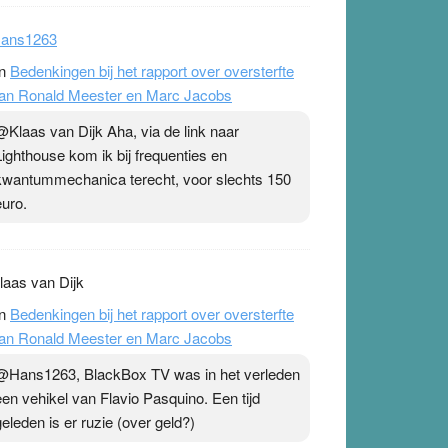
ans1263
n
Bedenkingen bij het rapport over oversterfte
an Ronald Meester en Marc Jacobs
@Klaas van Dijk Aha, via de link naar
Lighthouse kom ik bij frequenties en
kwantummechanica terecht, voor slechts 150
euro.
laas van Dijk
n
Bedenkingen bij het rapport over oversterfte
an Ronald Meester en Marc Jacobs
@Hans1263, BlackBox TV was in het verleden
een vehikel van Flavio Pasquino. Een tijd
geleden is er ruzie (over geld?)