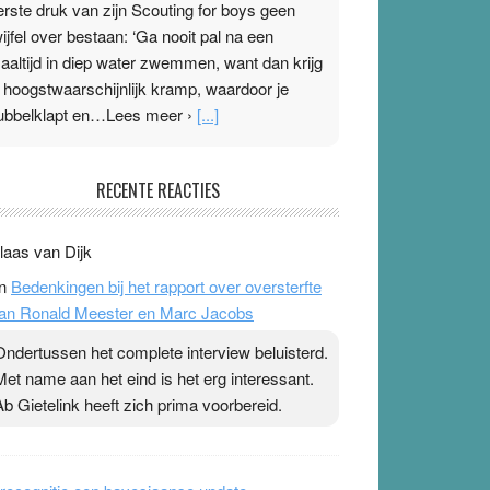
erste druk van zijn Scouting for boys geen
wijfel over bestaan: ‘Ga nooit pal na een
aaltijd in diep water zwemmen, want dan krijg
e hoogstwaarschijnlijk kramp, waardoor je
ubbelklapt en…Lees meer ›
[...]
leisterplakkers in de topspsort
RECENTE REACTIES
1 July 2026
-
Ward van Beek
 Na mondtape is nu de neuspleister in trek bij
laas van Dijk
opsporters. Ze hopen ermee hun hartslag te
n
Bedenkingen bij het rapport over oversterfte
erlagen terwijl ze meer zuurstof opnemen.
an Ronald Meester en Marc Jacobs
aarop heeft zo’n pleister geen effect. Maar het
evoel ‘makkelijker te ademen’ kan goud waard
Ondertussen het complete interview beluisterd.
ijn. Door…Lees meer Pleisterplakkers in de
Met name aan het eind is het erg interessant.
opspsort ›
[...]
Ab Gietelink heeft zich prima voorbereid.