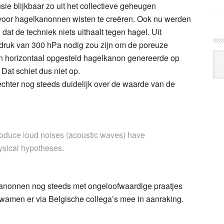
ie blijkbaar zo uit het collectieve geheugen
voor hagelkanonnen wisten te creëren. Ook nu werden
dat de techniek niets uithaalt tegen hagel. Uit
 druk van 300 hPa nodig zou zijn om de poreuze
Arc
en horizontaal opgesteld hagelkanon genereerde op
Klo
Dat schiet dus niet op.
chter nog steeds duidelijk over de waarde van de
produce loud noises (acoustic waves) have
hysical hypotheses.
kanonnen nog steeds met ongeloofwaardige praatjes
 kwamen er via Belgische collega’s mee in aanraking.