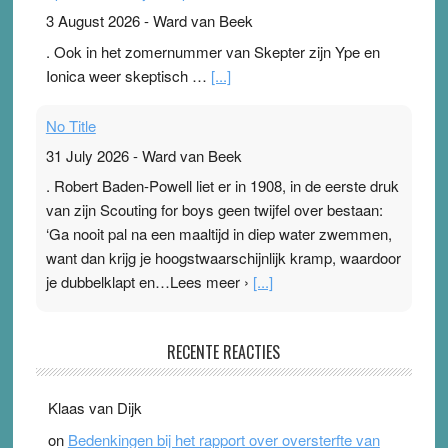
3 August 2026
-
Ward van Beek
. Ook in het zomernummer van Skepter zijn Ype en
Ionica weer skeptisch …
[...]
No Title
31 July 2026
-
Ward van Beek
. Robert Baden-Powell liet er in 1908, in de eerste druk
van zijn Scouting for boys geen twijfel over bestaan:
‘Ga nooit pal na een maaltijd in diep water zwemmen,
want dan krijg je hoogstwaarschijnlijk kramp, waardoor
je dubbelklapt en…Lees meer ›
[...]
Pleisterplakkers in de topspsort
RECENTE REACTIES
31 July 2026
-
Ward van Beek
. Na mondtape is nu de neuspleister in trek bij
Klaas van Dijk
topsporters. Ze hopen ermee hun hartslag te verlagen
on
Bedenkingen bij het rapport over oversterfte van
terwijl ze meer zuurstof opnemen. Daarop heeft zo’n