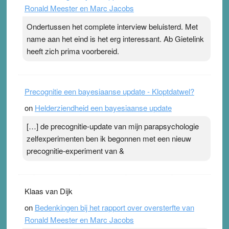
Ronald Meester en Marc Jacobs
pleister geen effect. Maar het gevoel ‘makkelijker te
ademen’ kan goud waard zijn. Door…Lees meer
Ondertussen het complete interview beluisterd. Met
Pleisterplakkers in de topspsort ›
[...]
name aan het eind is het erg interessant. Ab Gietelink
heeft zich prima voorbereid.
Precognitie een bayesiaanse update - Kloptdatwel?
on
Helderziendheid een bayesiaanse update
[…] de precognitie-update van mijn parapsychologie
zelfexperimenten ben ik begonnen met een nieuw
precognitie-experiment van &
Klaas van Dijk
on
Bedenkingen bij het rapport over oversterfte van
Ronald Meester en Marc Jacobs