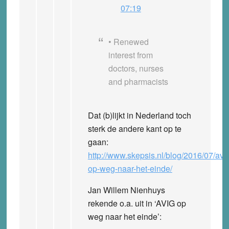
07:19
• Renewed
interest from
doctors, nurses
and pharmacists
Dat (b)lijkt in Nederland toch
sterk de andere kant op te
gaan:
http://www.skepsis.nl/blog/2016/07/avi
op-weg-naar-het-einde/
Jan Willem Nienhuys
rekende o.a. uit in ‘AVIG op
weg naar het einde’: