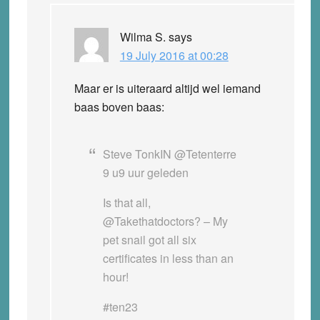
Wilma S.
says
19 July 2016 at 00:28
Maar er is uiteraard altijd wel iemand
baas boven baas:
Steve TonkIN
‏@Tetenterre
9 u9 uur geleden
Is that all,
@Takethatdoctors? – My
pet snail got all six
certificates in less than an
hour!
#ten23