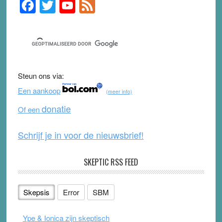
F
T
Y
F
Primary
Sidebar
a
wi
o
e
c
tt
u
e
e
er
T
d
b
u
Steun ons via:
o
b
Een aankoop
(meer info)
o
e
donatie
Of een
k
Schrijf je in voor de nieuwsbrief!
SKEPTIC RSS FEED
Skepsis
Error
SBM
Ype & Ionica zijn skeptisch