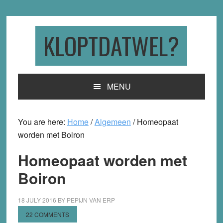
Skip
Skip
Skip
to
to
to
primary
main
primary
KLOPTDATWEL?
navigation
content
sidebar
MENU
You are here:
Home
/
Algemeen
/
Homeopaat
worden met Boiron
Homeopaat worden met
Boiron
18 JULY 2016
BY
PEPIJN VAN ERP
22 COMMENTS