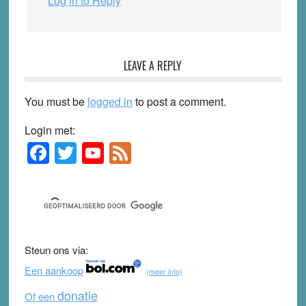
Log in to Reply
LEAVE A REPLY
You must be
logged in
to post a comment.
Login met:
F
T
Y
F
Primary
Sidebar
a
wi
o
e
c
tt
u
e
e
er
T
d
b
u
Steun ons via:
o
b
Een aankoop
(meer info)
o
e
donatie
Of een
k