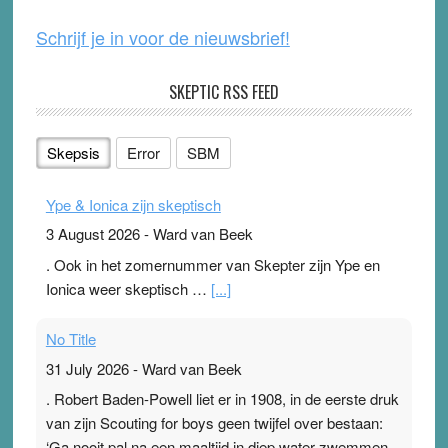
Schrijf je in voor de nieuwsbrief!
SKEPTIC RSS FEED
Skepsis
Error
SBM
Ype & Ionica zijn skeptisch
3 August 2026
-
Ward van Beek
. Ook in het zomernummer van Skepter zijn Ype en
Ionica weer skeptisch …
[...]
No Title
31 July 2026
-
Ward van Beek
. Robert Baden-Powell liet er in 1908, in de eerste druk
van zijn Scouting for boys geen twijfel over bestaan:
‘Ga nooit pal na een maaltijd in diep water zwemmen,