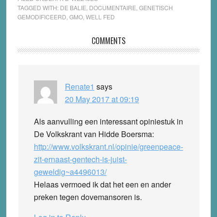
TAGGED WITH:
DE BALIE
,
DOCUMENTAIRE
,
GENETISCH
GEMODIFICEERD
,
GMO
,
WELL FED
Reader
COMMENTS
Interactions
Renate1
says
20 May 2017 at 09:19
Als aanvulling een interessant opiniestuk in
De Volkskrant van Hidde Boersma:
http://www.volkskrant.nl/opinie/greenpeace-
zit-ernaast-gentech-is-juist-
geweldig~a4496013/
Helaas vermoed ik dat het een en ander
preken tegen dovemansoren is.