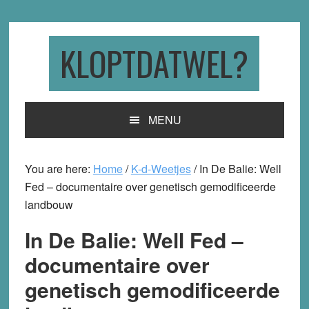
Skip
Skip
Skip
to
to
to
primary
main
primary
KLOPTDATWEL?
navigation
content
sidebar
MENU
You are here:
Home
/
K-d-Weetjes
/
In De Balie: Well
Fed – documentaire over genetisch gemodificeerde
landbouw
In De Balie: Well Fed –
documentaire over
genetisch gemodificeerde