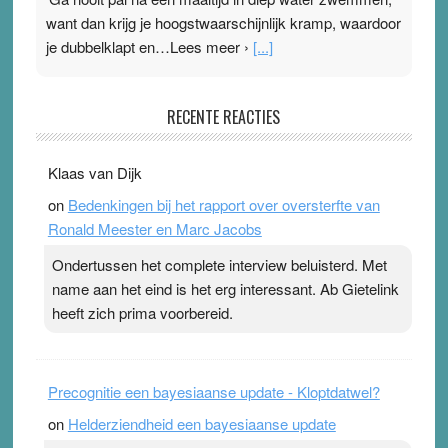
want dan krijg je hoogstwaarschijnlijk kramp, waardoor
je dubbelklapt en…Lees meer ›
[...]
Pleisterplakkers in de topspsort
RECENTE REACTIES
31 July 2026
-
Ward van Beek
. Na mondtape is nu de neuspleister in trek bij
Klaas van Dijk
topsporters. Ze hopen ermee hun hartslag te verlagen
on
Bedenkingen bij het rapport over oversterfte van
terwijl ze meer zuurstof opnemen. Daarop heeft zo’n
Ronald Meester en Marc Jacobs
pleister geen effect. Maar het gevoel ‘makkelijker te
ademen’ kan goud waard zijn. Door…Lees meer
Ondertussen het complete interview beluisterd. Met
Pleisterplakkers in de topspsort ›
[...]
name aan het eind is het erg interessant. Ab Gietelink
heeft zich prima voorbereid.
Precognitie een bayesiaanse update - Kloptdatwel?
on
Helderziendheid een bayesiaanse update