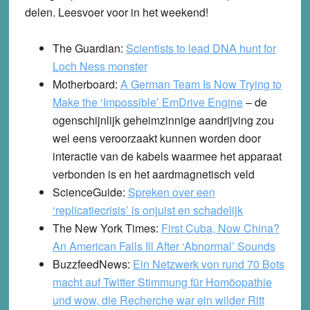
delen. Leesvoer voor in het weekend!
The Guardian
:
Scientists to lead DNA hunt for
Loch Ness monster
Motherboard:
A German Team Is Now Trying to
Make the ‘Impossible’ EmDrive Engine
– de
ogenschijnlijk geheimzinnige aandrijving zou
wel eens veroorzaakt kunnen worden door
interactie van de kabels waarmee het apparaat
verbonden is en het aardmagnetisch veld
ScienceGuide:
Spreken over een
‘replicatiecrisis’ is onjuist en schadelijk
The New York Times:
First Cuba, Now China?
An American Falls Ill After ‘Abnormal’ Sounds
BuzzfeedNews
:
Ein Netzwerk von rund 70 Bots
macht auf Twitter Stimmung für Homöopathie
und wow, die Recherche war ein wilder Ritt