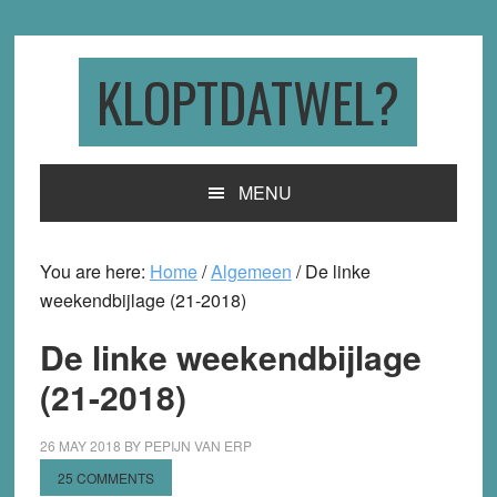
Skip
Skip
Skip
to
to
to
primary
main
primary
KLOPTDATWEL?
navigation
content
sidebar
MENU
You are here:
Home
/
Algemeen
/
De linke
weekendbijlage (21-2018)
De linke weekendbijlage
(21-2018)
26 MAY 2018
BY
PEPIJN VAN ERP
25 COMMENTS