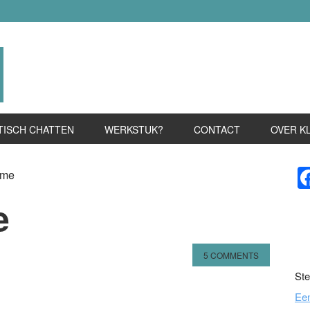
TISCH CHATTEN
WERKSTUK?
CONTACT
OVER K
P
 me
S
e
5 COMMENTS
Ste
n
l
hare
Ee