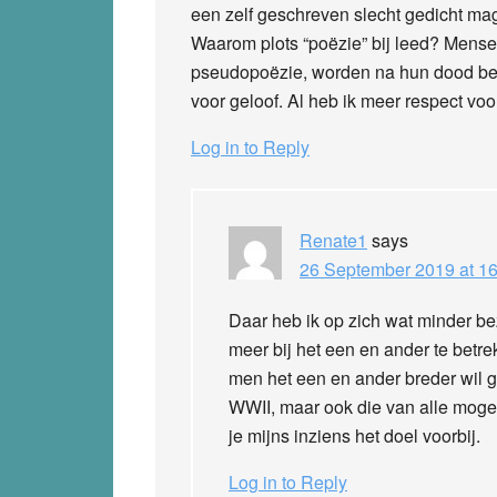
een zelf geschreven slecht gedicht ma
Waarom plots “poëzie” bij leed? Mense
pseudopoëzie, worden na hun dood bedo
voor geloof. Al heb ik meer respect vo
Log in to Reply
Renate1
says
26 September 2019 at 16
Daar heb ik op zich wat minder b
meer bij het een en ander te betre
men het een en ander breder wil g
WWII, maar ook die van alle mogel
je mijns inziens het doel voorbij.
Log in to Reply