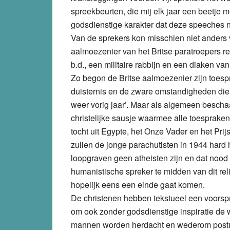
spreekbeurten, die mij elk jaar een beetje m
godsdienstige karakter dat deze speeches n
Van de sprekers kon misschien niet anders 
aalmoezenier van het Britse paratroepers r
b.d., een militaire rabbijn en een diaken va
Zo begon de Britse aalmoezenier zijn toes
duisternis en de zware omstandigheden die w
weer vorig jaar’. Maar als algemeen beschaaf
christelijke sausje waarmee alle toesprake
tocht uit Egypte, het Onze Vader en het Prijs
zullen de jonge parachutisten in 1944 hard
loopgraven geen atheisten zijn en dat nood
humanistische spreker te midden van dit re
hopelijk eens een einde gaat komen.
De christenen hebben tekstueel een voorsp
om ook zonder godsdienstige inspiratie de
mannen worden herdacht en wederom postuu