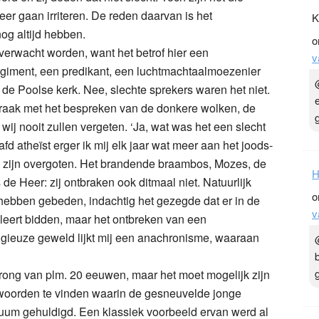
eer gaan irriteren. De reden daarvan is het
K
og altijd hebben.
o
verwacht worden, want het betrof hier een
v
egiment, een predikant, een luchtmachtaalmoezenier
n de Poolse kerk. Nee, slechte sprekers waren het niet.
praak met het bespreken van de donkere wolken, de
ij nooit zullen vergeten. ‘Ja, wat was het een slecht
d atheïst erger ik mij elk jaar wat meer aan het joods-
n zijn overgoten. Het brandende braambos, Mozes, de
H
 de Heer: zij ontbraken ook ditmaal niet. Natuurlijk
o
 hebben gebeden, indachtig het gezegde dat er in de
v
 leert bidden, maar het ontbreken van een
ligieuze geweld lijkt mij een anachronisme, waaraan
rong van plm. 20 eeuwen, maar het moet mogelijk zijn
 woorden te vinden waarin de gesneuvelde jonge
m gehuldigd. Een klassiek voorbeeld ervan werd al