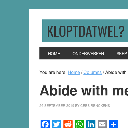
Skip
Skip
Skip
to
to
to
primary
main
primary
KLOPTDATWEL?
navigation
content
sidebar
HOME
ONDERWERPEN
SKEP
You are here:
Home
/
Columns
/
Abide with
Abide with m
26 SEPTEMBER 2019
BY
CEES RENCKENS
Facebook
Twitter
Reddit
WhatsApp
LinkedI
Emai
S