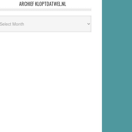
ARCHIEF KLOPTDATWEL.NL
hief
ptdatwel.nl