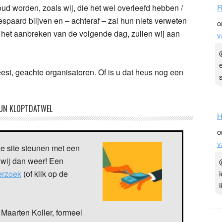
oud worden, zoals wij, die het wel overleefd hebben /
R
paard blijven en – achteraf – zal hun niets verweten
o
ij het aanbreken van de volgende dag, zullen wij aan
v
est, geachte organisatoren. Of is u dat heus nog een
UN KLOPTDATWEL
H
o
v
ze site steunen met een
 wij dan weer! Een
verzoek
(of klik op de
Maarten Koller, formeel