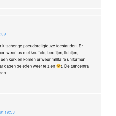
:39
r kitscherige pseudoreligieuze toestanden. Er
n weer los met knuffels, beertjes, lichtjes,
n een kerk en komen er weer militaire uniformen
aar dagen geleden weer te zien
). De tuincentra
epen…
at 19:33