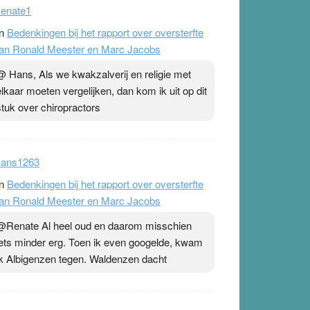
enate1
n
Bedenkingen bij het rapport over oversterfte
an Ronald Meester en Marc Jacobs
@ Hans, Als we kwakzalverij en religie met
elkaar moeten vergelijken, dan kom ik uit op dit
stuk over chiropractors
ans1263
n
Bedenkingen bij het rapport over oversterfte
an Ronald Meester en Marc Jacobs
@Renate Al heel oud en daarom misschien
iets minder erg. Toen ik even googelde, kwam
ik Albigenzen tegen. Waldenzen dacht