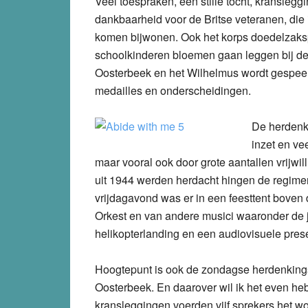
Veel toespraken, een stille tocht, kranslegg
dankbaarheid voor de Britse veteranen, die in
komen bijwonen. Ook het korps doedelzakspe
schoolkinderen bloemen gaan leggen bij de 
Oosterbeek en het Wilhelmus wordt gespeeld.
medailles en onderscheidingen.
De herdenk
inzet en ve
maar vooral ook door grote aantallen vrijwi
uit 1944 werden herdacht hingen de regimen
vrijdagavond was er in een feesttent boven
Orkest en van andere musici waaronder de 
helikopterlanding en een audiovisuele prese
Hoogtepunt is ook de zondagse herdenkings
Oosterbeek. En daarover wil ik het even h
kransleggingen voerden vijf sprekers het woo