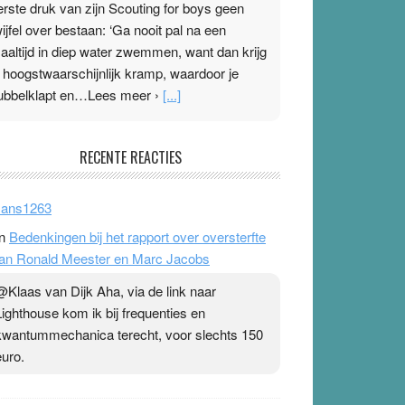
erste druk van zijn Scouting for boys geen
wijfel over bestaan: ‘Ga nooit pal na een
aaltijd in diep water zwemmen, want dan krijg
e hoogstwaarschijnlijk kramp, waardoor je
ubbelklapt en…Lees meer ›
[...]
leisterplakkers in de topspsort
RECENTE REACTIES
1 July 2026
-
Ward van Beek
 Na mondtape is nu de neuspleister in trek bij
ans1263
opsporters. Ze hopen ermee hun hartslag te
n
Bedenkingen bij het rapport over oversterfte
erlagen terwijl ze meer zuurstof opnemen.
an Ronald Meester en Marc Jacobs
aarop heeft zo’n pleister geen effect. Maar het
evoel ‘makkelijker te ademen’ kan goud waard
@Klaas van Dijk Aha, via de link naar
ijn. Door…Lees meer Pleisterplakkers in de
Lighthouse kom ik bij frequenties en
opspsort ›
[...]
kwantummechanica terecht, voor slechts 150
euro.