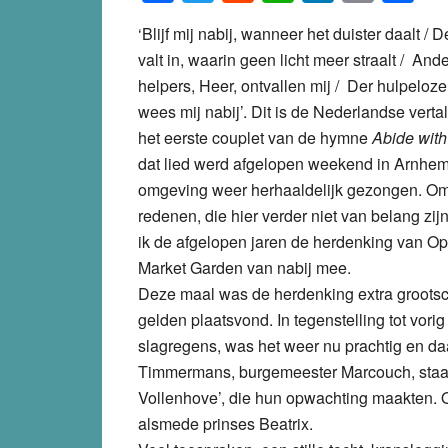
‘Blijf mij nabij, wanneer het duister daalt / 
valt in, waarin geen licht meer straalt / And
helpers, Heer, ontvallen mij / Der hulpeloze
wees mij nabij’. Dit is de Nederlandse verta
het eerste couplet van de hymne
Abide wit
dat lied werd afgelopen weekend in Arnhe
omgeving weer herhaaldelijk gezongen. O
redenen, die hier verder niet van belang zij
ik de afgelopen jaren de herdenking van Op
Market Garden van nabij mee.
Deze maal was de herdenking extra grootsc
gelden plaatsvond. In tegenstelling tot vorig
slagregens, was het weer nu prachtig en daa
Timmermans, burgemeester Marcouch, staats
Vollenhove’, die hun opwachting maakten. O
alsmede prinses Beatrix.