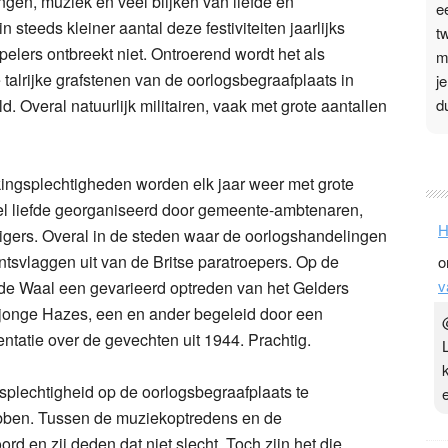
ingen, muziek en veel blijken van liefde en
e
 steeds kleiner aantal deze festiviteiten jaarlijks
t
lers ontbreekt niet. Ontroerend wordt het als
m
talrijke grafstenen van de oorlogsbegraafplaats in
j
d
 Overal natuurlijk militairen, vaak met grote aantallen
P
ingsplechtigheden worden elk jaar weer met grote
3
el liefde georganiseerd door gemeente-ambtenaren,
.
H
lligers. Overal in de steden waar de oorlogshandelingen
t
tsvlaggen uit van de Britse paratroepers. Op de
o
v
v
 de Waal een gevarieerd optreden van het Gelders
D
g
jonge Hazes, een en ander begeleid door een
z
ntatie over de gevechten uit 1944. Prachtig.
t
plechtigheid op de oorlogsbegraafplaats te
ebben. Tussen de muziekoptredens en de
rd en zij deden dat niet slecht. Toch zijn het die