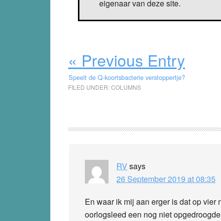
eigenaar van deze site.
« Previous Entry
Speelt de Q-koortsbacterie verstoppertje?
FILED UNDER:
COLUMNS
Reader
Interactions
RV
says
26 September 2019 at 08:35
En waar ik mij aan erger is dat op vier 
oorlogsleed een nog niet opgedroogde p