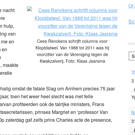
Of
De nacht
ere
Sc
n hulp,
ling van
h me
en
Cees Renckens schrijft columns voor
Kloptdatwel. Van 1988 tot 2011 was hij
m en
voorzitter van de Vereniging tegen de
S
m
Kwakzalverij. Foto: Klaas Jaarsma
n, maakte
Y
eratie
3
halig omdat de fatale Slag om Arnhem precies 75 jaar
.
 jaar, toen het weer heel slecht was met felle
Y
rvan profiteerden ook de talrijke ministers, Frans
secretarissen, prinses Margriet en ‘professor Van
N
p zaterdag gaf zelfs prins Charles acte de presence,
3
.