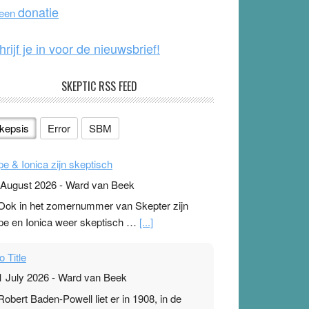
o
e
donatie
 een
k
hrijf je in voor de nieuwsbrief!
SKEPTIC RSS FEED
kepsis
Error
SBM
pe & Ionica zijn skeptisch
 August 2026
-
Ward van Beek
 Ook in het zomernummer van Skepter zijn
pe en Ionica weer skeptisch …
[...]
o Title
1 July 2026
-
Ward van Beek
 Robert Baden-Powell liet er in 1908, in de