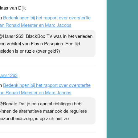
laas van Dijk
n
Bedenkingen bij het rapport over oversterfte
an Ronald Meester en Marc Jacobs
@Hans1263, BlackBox TV was in het verleden
een vehikel van Flavio Pasquino. Een tijd
geleden is er ruzie (over geld?)
ans1263
n
Bedenkingen bij het rapport over oversterfte
an Ronald Meester en Marc Jacobs
@Renate Dat je een aantal richtingen hebt
binnen de alternatieve maar ook de reguliere
gezondheidszorg, is op zich niet zo