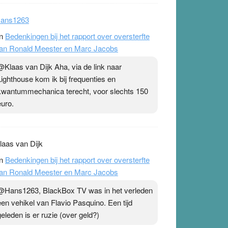
ans1263
n
Bedenkingen bij het rapport over oversterfte
an Ronald Meester en Marc Jacobs
@Klaas van Dijk Aha, via de link naar
Lighthouse kom ik bij frequenties en
kwantummechanica terecht, voor slechts 150
euro.
laas van Dijk
n
Bedenkingen bij het rapport over oversterfte
an Ronald Meester en Marc Jacobs
@Hans1263, BlackBox TV was in het verleden
een vehikel van Flavio Pasquino. Een tijd
geleden is er ruzie (over geld?)