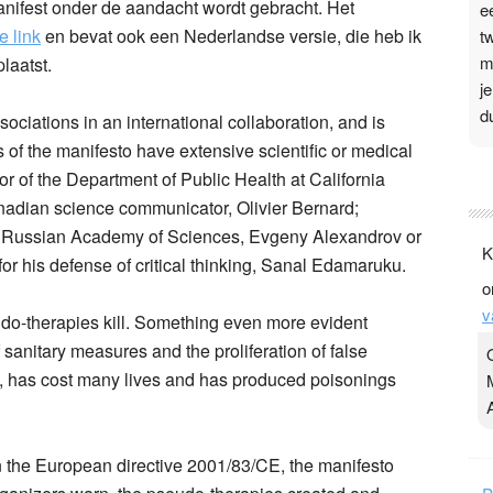
nifest onder de aandacht wordt gebracht. Het
e
e link
en bevat ook een Nederlandse versie, die heb ik
t
m
laatst.
j
d
ciations in an international collaboration, and is
s of the manifesto have extensive scientific or medical
P
r of the Department of Public Health at California
3
nadian
science communicator,
Olivier Bernard
;
e Russian Academy of Sciences,
Evgeny Alexandrov
or
.
K
t
or his defense of critical thinking,
Sanal Edamaruku
.
o
v
v
D
do-therapies kill
. Something even more evident
g
f sanitary measures and the proliferation of false
z
s, has cost many lives and has produced poisonings
t
n the
European directive 2001/83/CE
, the manifesto