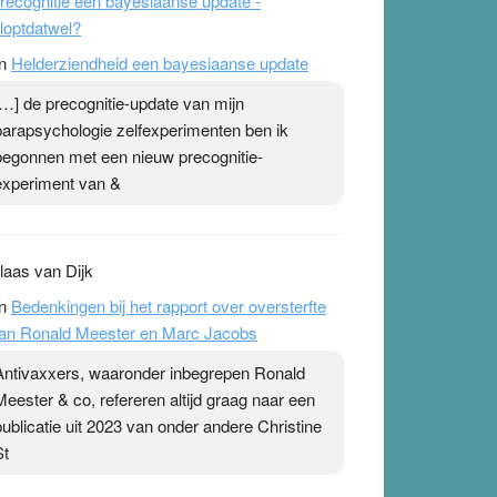
recognitie een bayesiaanse update -
loptdatwel?
n
Helderziendheid een bayesiaanse update
[…] de precognitie-update van mijn
parapsychologie zelfexperimenten ben ik
begonnen met een nieuw precognitie-
experiment van &
laas van Dijk
n
Bedenkingen bij het rapport over oversterfte
an Ronald Meester en Marc Jacobs
Antivaxxers, waaronder inbegrepen Ronald
Meester & co, refereren altijd graag naar een
publicatie uit 2023 van onder andere Christine
St