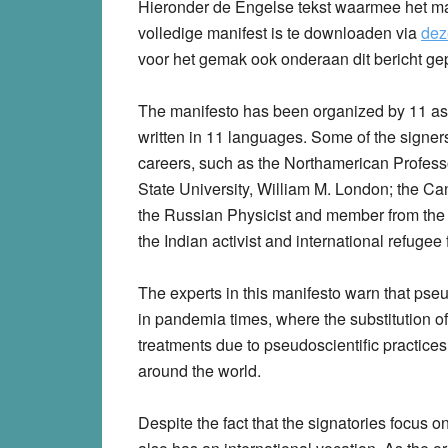
Hieronder de Engelse tekst waarmee het ma
volledige manifest is te downloaden via
dez
voor het gemak ook onderaan dit bericht gep
The manifesto has been organized by 11 asso
written in
11 languages
. Some of the signer
careers, such as the
Northamerican
Professo
State University,
William M. London
; the
Ca
the
Russian
Physicist and member from th
the
Indian
activist and international refugee f
The experts in this manifesto warn that
pseu
in
pandemia times
, where the substitution o
treatments due to pseudoscientific practice
around the world.
Despite the fact that the signatories focus o