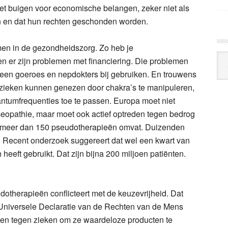
et buigen voor economische belangen, zeker niet als
n en dat hun rechten geschonden worden.
men in de gezondheidszorg. Zo heb je
Arc
 en er zijn problemen met financiering. Die problemen
Klo
geen goeroes en nepdokters bij gebruiken. En trouwens
 zieken kunnen genezen door chakra’s te manipuleren,
ntumfrequenties toe te passen. Europa moet niet
eopathie, maar moet ook actief optreden tegen bedrog
ik meer dan 150 pseudotherapieën omvat. Duizenden
k. Recent onderzoek suggereert dat wel een kwart van
eeft gebruikt. Dat zijn bijna 200 miljoen patiënten.
therapieën conflicteert met de keuzevrijheid. Dat
 de Universele Declaratie van de Rechten van de Mens
gen tegen zieken om ze waardeloze producten te