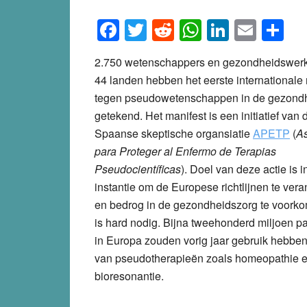
Facebook
Twitter
Reddit
WhatsApp
LinkedI
Emai
S
2.750 wetenschappers en gezondheidswerke
44 landen hebben het eerste internationale
tegen pseudowetenschappen in de gezond
getekend. Het manifest is een initiatief van 
Spaanse skeptische organsiatie
APETP
(
As
para Proteger al Enfermo de Terapias
Pseudocientíficas
). Doel van deze actie is i
instantie om de Europese richtlijnen te ver
en bedrog in de gezondheidszorg te voorko
is hard nodig. Bijna tweehonderd miljoen pa
in Europa zouden vorig jaar gebruik hebbe
van pseudotherapieën zoals homeopathie 
bioresonantie.