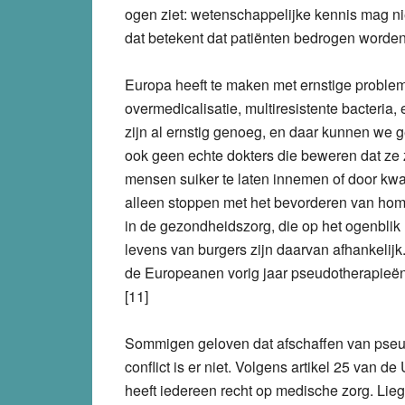
ogen ziet: wetenschappelijke kennis mag ni
dat betekent dat patiënten bedrogen worde
Europa heeft te maken met ernstige proble
overmedicalisatie, multiresistente bacteria,
zijn al ernstig genoeg, en daar kunnen we 
ook geen echte dokters die beweren dat ze
mensen suiker te laten innemen of door kwa
alleen stoppen met het bevorderen van hom
in de gezondheidszorg, die op het ogenbl
levens van burgers zijn daarvan afhankelij
de Europeanen vorig jaar pseudotherapieën h
[11]
Sommigen geloven dat afschaffen van pseudo
conflict is er niet. Volgens artikel 25 van
heeft iedereen recht op medische zorg. Lie