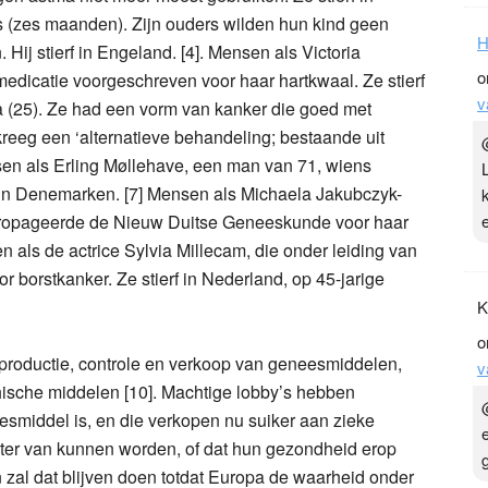
s (zes maanden). Zijn ouders wilden hun kind geen
H
ij stierf in Engeland. [4]. Mensen als Victoria
o
dicatie voorgeschreven voor haar hartkwaal. Ze stierf
v
na (25). Ze had een vorm van kanker die goed met
eeg een ‘alternatieve behandeling; bestaande uit
sen als Erling Møllehave, een man van 71, wiens
erf in Denemarken. [7] Mensen als Michaela Jakubczyk-
 propageerde de Nieuw Duitse Geneeskunde voor haar
en als de actrice Sylvia Millecam, die onder leiding van
borstkanker. Ze stierf in Nederland, op 45-jarige
K
o
 productie, controle en verkoop van geneesmiddelen,
v
ische middelen [10]. Machtige lobby’s hebben
esmiddel is, en die verkopen nu suiker aan zieke
ter van kunnen worden, of dat hun gezondheid erop
n zal dat blijven doen totdat Europa de waarheid onder