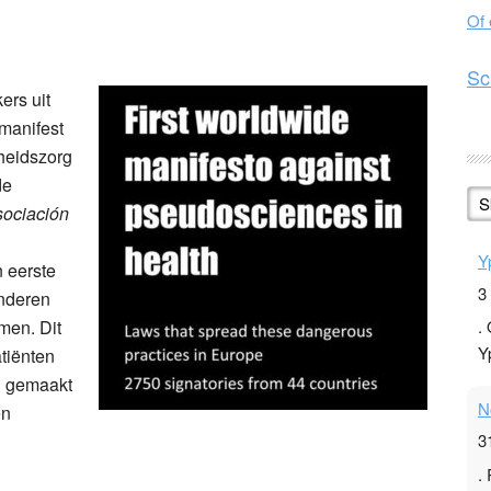
Of
n
l
hare
Sc
rs uit
 manifest
heidszorg
de
S
ociación
Y
n eerste
3
anderen
men. Dit
.
Y
tiënten
n gemaakt
N
en
3
.