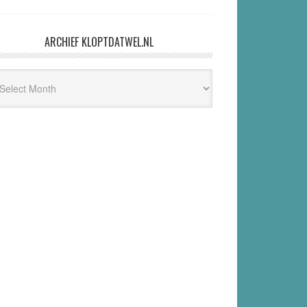
ARCHIEF KLOPTDATWEL.NL
hief
ptdatwel.nl