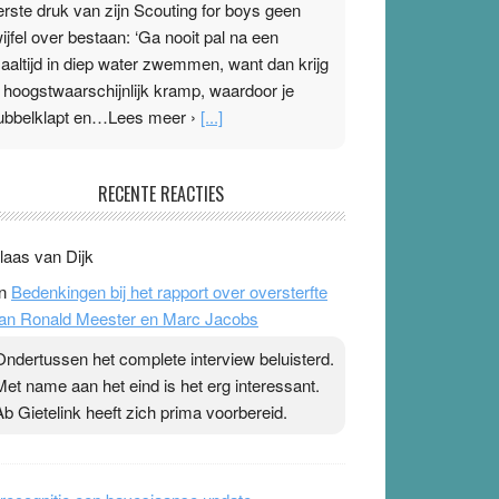
erste druk van zijn Scouting for boys geen
wijfel over bestaan: ‘Ga nooit pal na een
aaltijd in diep water zwemmen, want dan krijg
e hoogstwaarschijnlijk kramp, waardoor je
ubbelklapt en…Lees meer ›
[...]
leisterplakkers in de topspsort
RECENTE REACTIES
1 July 2026
-
Ward van Beek
 Na mondtape is nu de neuspleister in trek bij
laas van Dijk
opsporters. Ze hopen ermee hun hartslag te
n
Bedenkingen bij het rapport over oversterfte
erlagen terwijl ze meer zuurstof opnemen.
an Ronald Meester en Marc Jacobs
aarop heeft zo’n pleister geen effect. Maar het
evoel ‘makkelijker te ademen’ kan goud waard
Ondertussen het complete interview beluisterd.
ijn. Door…Lees meer Pleisterplakkers in de
Met name aan het eind is het erg interessant.
opspsort ›
[...]
Ab Gietelink heeft zich prima voorbereid.