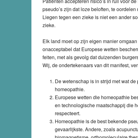
Patiënten accepteren risico’s in ruil voor d
pseudo’s zijn dat loze beloften, te oordel
Liegen tegen een zieke is niet een ander s
zieke.
Elk land moet op zijn eigen manier omgaan
onacceptabel dat Europese wetten bescher
feiten, met als gevolg dat duizenden burge
Wij, de ondertekenaars van dit manifest, ve
De wetenschap is in strijd met wat de
homeopathie.
Europese wetten die homeopathie bes
en technologische maatschappij die he
respecteert.
Homeopathie is de best bekende pseud
gevaarlijkste. Andere, zoals acupunc
biomagnetisme, orthomoleculaire ther