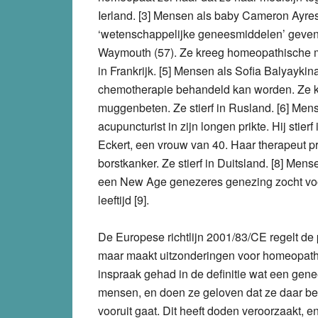
Ierland. [3] Mensen als baby Cameron Ayre
‘wetenschappelijke geneesmiddelen’ geven. H
Waymouth (57). Ze kreeg homeopathische me
in Frankrijk. [5] Mensen als Sofia Balyayki
chemotherapie behandeld kan worden. Ze kr
muggenbeten. Ze stierf in Rusland. [6] Men
acupuncturist in zijn longen prikte. Hij sti
Eckert, een vrouw van 40. Haar therapeut
borstkanker. Ze stierf in Duitsland. [8] Mens
een New Age genezeres genezing zocht voor 
leeftijd [9].
De Europese richtlijn 2001/83/CE regelt de
maar maakt uitzonderingen voor homeopath
inspraak gehad in de definitie wat een gene
mensen, en doen ze geloven dat ze daar be
vooruit gaat. Dit heeft doden veroorzaakt, e