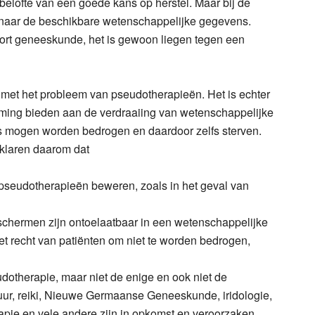
e belofte van een goede kans op herstel. Maar bij de
en naar de beschikbare wetenschappelijke gegevens.
oort geneeskunde, het is gewoon liegen tegen een
 met het probleem van pseudotherapieën. Het is echter
ming bieden aan de verdraaiing van wetenschappelijke
rs mogen worden bedrogen en daardoor zelfs sterven.
rklaren daarom dat
 pseudotherapieën beweren, zoals in het geval van
chermen zijn ontoelaatbaar in een wetenschappelijke
t recht van patiënten om niet te worden bedrogen,
otherapie, maar niet de enige en ook niet de
tuur, reiki, Nieuwe Germaanse Geneeskunde, iridologie,
apie en vele andere zijn in opkomst en veroorzaken