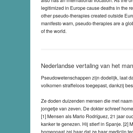
also has an international vocation. As the o
legitimized in Europe cause deaths in the re
other pseudo-therapies created outside Eu
manifesto warn,
pseudo-therapies are a glo
of the world
.
Nederlandse vertaling van het man
Pseudowetenschappen zijn dodelijk, laat d
volkomen straffeloos toegepast, dankzij b
Ze doden duizenden mensen die met naam e
jongetje van zeven. De dokter schreef homeopat
[1] Mensen als Mario Rodríguez, 21 jaar ou
kanker te genezen. Hij stierf in Spanje. [2]
homeopaat zei haar dat ze haar medicijn teg