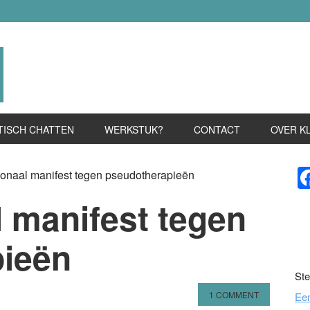
TISCH CHATTEN
WERKSTUK?
CONTACT
OVER K
P
ionaal manifest tegen pseudotherapieën
S
l manifest tegen
ieën
Ste
1 COMMENT
Ee