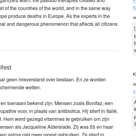
rganizers warn, the
pseudo-therapies created and
P
K
st of the countries of the world, and in the same way
rope produce deaths in Europe
. As the experts in the
o
bal and dangerous phenomenon that affects all citizens
ifest
K
aar geen misverstand over bestaan. En ze worden
o
eschermende wetten.
v
n toenaam bekend zijn. Mensen zoals Bonifaz, een
hie voor, in plaats van antibiotica. Hij stierf in Italië.
d. Hem werd gezegd vitamines te gebruiken om zijn
 Mensen als Jacqueline Alderslade. Zij was 55 en haar
en astma niet meer moest gebruiken. Ze stierf in