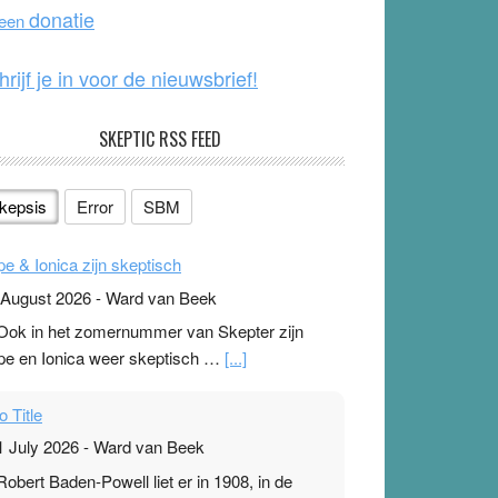
o
e
donatie
 een
k
hrijf je in voor de nieuwsbrief!
SKEPTIC RSS FEED
kepsis
Error
SBM
pe & Ionica zijn skeptisch
 August 2026
-
Ward van Beek
 Ook in het zomernummer van Skepter zijn
pe en Ionica weer skeptisch …
[...]
o Title
1 July 2026
-
Ward van Beek
 Robert Baden-Powell liet er in 1908, in de