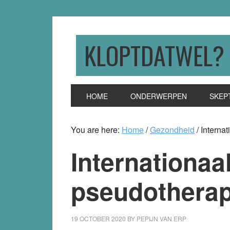
Skip
Skip
Skip
to
to
to
primary
main
primary
KLOPTDATWEL?
navigation
content
sidebar
HOME
ONDERWERPEN
SKEP
You are here:
Home
/
Gezondheid
/
Internat
Internationaa
pseudotherap
19 OCTOBER 2020
BY
PEPIJN VAN ERP