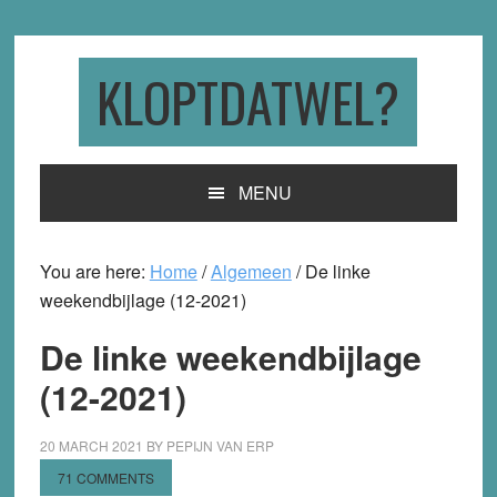
Skip
Skip
Skip
to
to
to
primary
main
primary
KLOPTDATWEL?
navigation
content
sidebar
MENU
You are here:
Home
/
Algemeen
/
De linke
weekendbijlage (12-2021)
De linke weekendbijlage
(12-2021)
20 MARCH 2021
BY
PEPIJN VAN ERP
71 COMMENTS