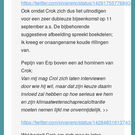
https://twitter.com/pjvanerp/status/14291755776893
Ook omdat Crok zich dus liet uitnodigen
voor een zeer dubieuze bijeenkomst op 11
september a.s. De bijbehorende
suggestieve afbeelding spreekt boekdelen;
ik kreeg er onaangename koude rillingen
van.
Pepijn van Erp boven een ad hominem van
Crok:
Van mij mag Crol zich laten interviewen
door wie hij wil, maar dat zijn keuze daarin
invloed zal hebben op hoe serieus we hem
en zijn klimaatwetenschaprecalcitrantie
moeten nemen lijkt me onvermijdelijk. >>
https://twitter.com/pjvanerp/status/14284831613743
Wat bezielt Crok om zich mee te laten