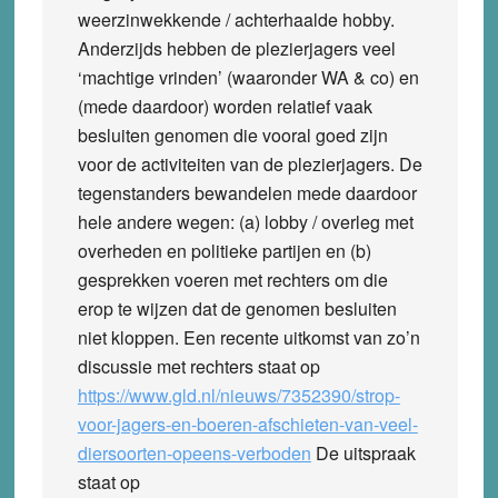
weerzinwekkende / achterhaalde hobby.
Anderzijds hebben de plezierjagers veel
‘machtige vrinden’ (waaronder WA & co) en
(mede daardoor) worden relatief vaak
besluiten genomen die vooral goed zijn
voor de activiteiten van de plezierjagers. De
tegenstanders bewandelen mede daardoor
hele andere wegen: (a) lobby / overleg met
overheden en politieke partijen en (b)
gesprekken voeren met rechters om die
erop te wijzen dat de genomen besluiten
niet kloppen. Een recente uitkomst van zo’n
discussie met rechters staat op
https://www.gld.nl/nieuws/7352390/strop-
voor-jagers-en-boeren-afschieten-van-veel-
diersoorten-opeens-verboden
De uitspraak
staat op