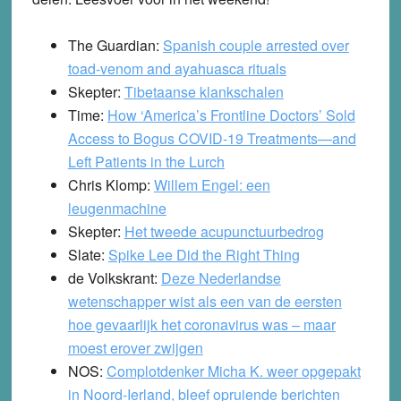
The Guardian:
Spanish couple arrested over
toad-venom and ayahuasca rituals
Skepter:
Tibetaanse klankschalen
Time:
How ‘America’s Frontline Doctors’ Sold
Access to Bogus COVID-19 Treatments—and
Left Patients in the Lurch
Chris Klomp:
Willem Engel: een
leugenmachine
Skepter:
Het tweede acupunctuurbedrog
Slate:
Spike Lee Did the Right Thing
de Volkskrant:
Deze Nederlandse
wetenschapper wist als een van de eersten
hoe gevaarlijk het coronavirus was – maar
moest erover zwijgen
NOS:
Complotdenker Micha K. weer opgepakt
in Noord-Ierland, bleef opruiende berichten