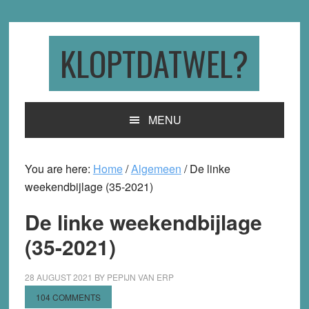
Skip
Skip
Skip
to
to
to
primary
main
primary
KLOPTDATWEL?
navigation
content
sidebar
MENU
You are here:
Home
/
Algemeen
/
De linke
weekendbijlage (35-2021)
De linke weekendbijlage
(35-2021)
28 AUGUST 2021
BY
PEPIJN VAN ERP
104 COMMENTS