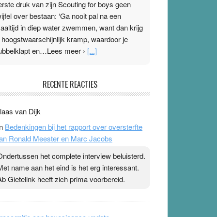
erste druk van zijn Scouting for boys geen
wijfel over bestaan: ‘Ga nooit pal na een
aaltijd in diep water zwemmen, want dan krijg
e hoogstwaarschijnlijk kramp, waardoor je
ubbelklapt en…Lees meer ›
[...]
leisterplakkers in de topspsort
RECENTE REACTIES
1 July 2026
-
Ward van Beek
 Na mondtape is nu de neuspleister in trek bij
laas van Dijk
opsporters. Ze hopen ermee hun hartslag te
n
Bedenkingen bij het rapport over oversterfte
erlagen terwijl ze meer zuurstof opnemen.
an Ronald Meester en Marc Jacobs
aarop heeft zo’n pleister geen effect. Maar het
evoel ‘makkelijker te ademen’ kan goud waard
Ondertussen het complete interview beluisterd.
ijn. Door…Lees meer Pleisterplakkers in de
Met name aan het eind is het erg interessant.
opspsort ›
[...]
Ab Gietelink heeft zich prima voorbereid.