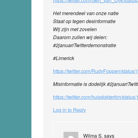
https://twitter.com/Gert_van_Dijk/st
Het merendeel van onze natie
Staat op tegen desinformatie
Wij zijn met zovelen
Daarom zullen wij delen:
#2januariTwitterdemonstratie
#Limerick
https://twitter.com/RudyFoppen/stat
Misinformatie is dodelijk #2januariTwit
https://twitter.com/huisdoktertim/sta
Log in to Reply
Wilma S.
says