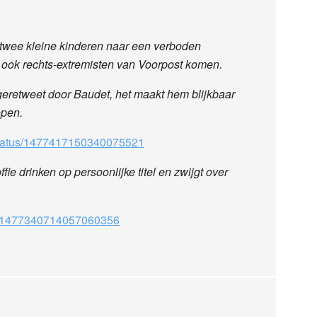
 twee kleine kinderen naar een verboden
ook rechts-extremisten van Voorpost komen.
 geretweet door Baudet, het maakt hem blijkbaar
open.
/status/1477417150340075521
ie drinken op persoonlijke titel en zwijgt over
atus/1477340714057060356