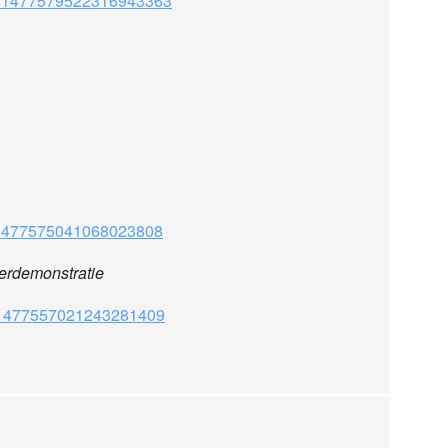
atus/1477579522316943363
us/1477575041068023808
terdemonstratie
tus/1477557021243281409