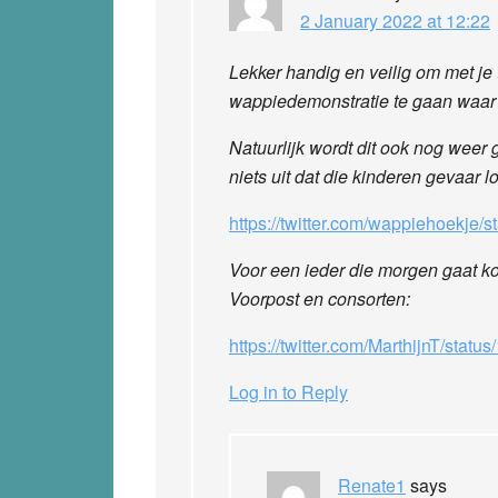
2 January 2022 at 12:22
Lekker handig en veilig om met je
wappiedemonstratie te gaan waar 
Natuurlijk wordt dit ook nog weer
niets uit dat die kinderen gevaar l
https://twitter.com/wappiehoekje
Voor een ieder die morgen gaat koff
Voorpost en consorten:
https://twitter.com/MarthijnT/st
Log in to Reply
Renate1
says