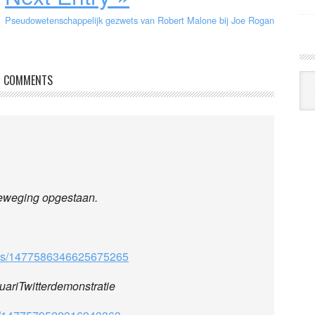
Pseudowetenschappelijk gezwets van Robert Malone bij Joe Rogan
Arc
COMMENTS
Klo
nbeweging opgestaan.
tatus/1477586346625675265
nuariTwitterdemonstratie