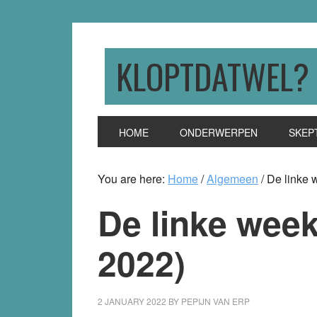
Skip
Skip
Skip
to
to
to
primary
main
primary
KLOPTDATWEL?
navigation
content
sidebar
HOME
ONDERWERPEN
SKEP
You are here:
Home
/
Algemeen
/
De linke 
De linke week
2022)
2 JANUARY 2022
BY
PEPIJN VAN ERP