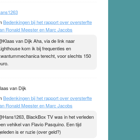
ans1263
n
Bedenkingen bij het rapport over oversterfte
an Ronald Meester en Marc Jacobs
@Klaas van Dijk Aha, via de link naar
Lighthouse kom ik bij frequenties en
kwantummechanica terecht, voor slechts 150
euro.
laas van Dijk
n
Bedenkingen bij het rapport over oversterfte
an Ronald Meester en Marc Jacobs
@Hans1263, BlackBox TV was in het verleden
een vehikel van Flavio Pasquino. Een tijd
geleden is er ruzie (over geld?)