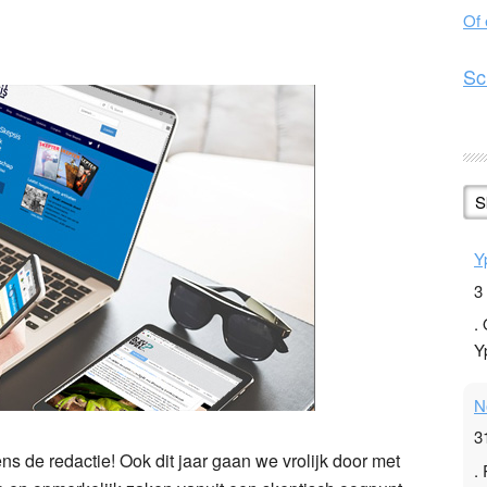
Of
n
l
hare
Sc
S
Y
3
.
Y
N
3
s de redactie! Ook dit jaar gaan we vrolijk door met
.