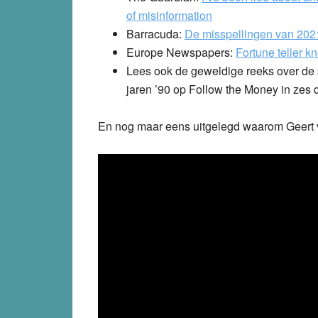
of misinformation
Barracuda:
De misspellingen van 202
Europe Newspapers:
Fortune teller k
Lees ook de geweldige reeks over de s
jaren ’90 op Follow the Money in zes 
En nog maar eens uitgelegd waarom Geert v