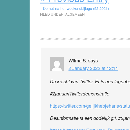
De net na het weekendbijlage (52-2021)
FILED UNDER:
ALGEMEEN
Reader
Interactions
Wilma S.
says
2 January 2022 at 12:11
De kracht van Twitter. Er is een tege
#2januariTwitterdemonstratie
https://twitter.com/gelijkhebjehans/s
Desinformatie is een dodelijk gif. #2ja