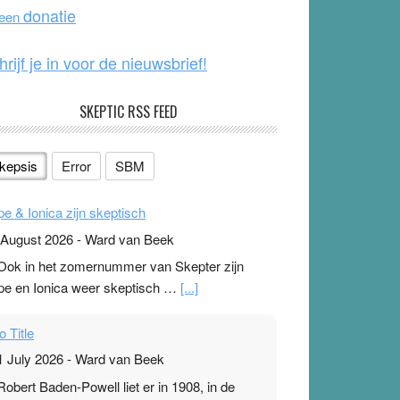
o
e
donatie
 een
k
hrijf je in voor de nieuwsbrief!
SKEPTIC RSS FEED
kepsis
Error
SBM
pe & Ionica zijn skeptisch
 August 2026
-
Ward van Beek
 Ook in het zomernummer van Skepter zijn
pe en Ionica weer skeptisch …
[...]
o Title
1 July 2026
-
Ward van Beek
 Robert Baden-Powell liet er in 1908, in de