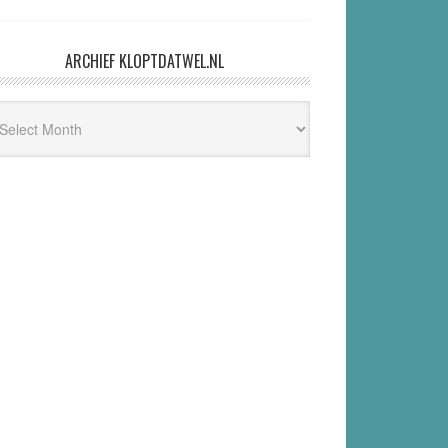
ARCHIEF KLOPTDATWEL.NL
hief
ptdatwel.nl