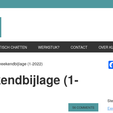
TISCH CHATTEN
WERKSTUK?
CONTACT
OVER K
P
weekendbijlage (1-2022)
S
endbijlage (1-
Ste
56 COMMENTS
Ee