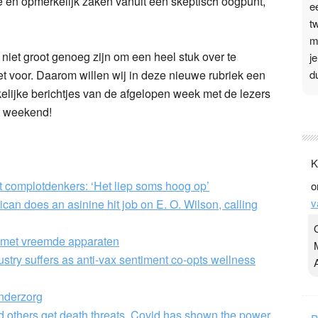
e en opmerkelijk zaken vanuit een skeptisch oogpunt,
e
t
m
niet groot genoeg zijn om een heel stuk over te
j
d
et voor. Daarom willen wij in deze nieuwe rubriek een
lijke berichtjes van de afgelopen week met de lezers
P
t weekend!
3
.
K
t
 complotdenkers: ‘Het liep soms hoog op’
o
v
v
ican does an asinine hit job on E. O. Wilson, calling
D
g
z
t met vreemde apparaten
t
try suffers as anti-vax sentiment co-opts wellness
nderzorg
nd others get death threats. Covid has shown the power