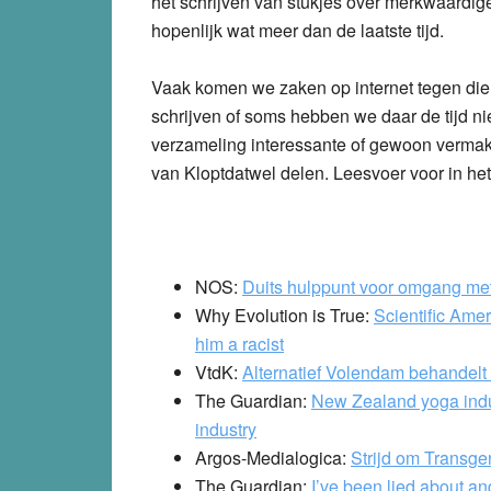
het schrijven van stukjes over merkwaardig
hopenlijk wat meer dan de laatste tijd.
Vaak komen we zaken op internet tegen die 
schrijven of soms hebben we daar de tijd ni
verzameling interessante of gewoon vermake
van Kloptdatwel delen. Leesvoer voor in he
NOS:
Duits hulppunt voor omgang met
Why Evolution is True:
Scientific Amer
him a racist
VtdK:
Alternatief Volendam behandel
The Guardian:
New Zealand yoga indus
industry
Argos-Medialogica:
Strijd om Transge
The Guardian:
I’ve been lied about a