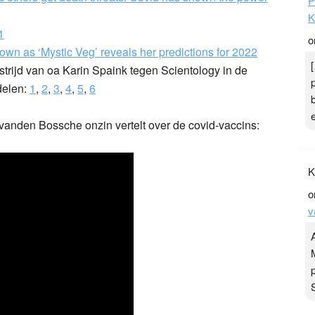
P
K
1
o
nown as ‘Mystic Veg’ reveals her predictions for 2022
trijd van oa Karin Spaink tegen Scientology in de
delen:
1
,
2
,
3
,
4
,
5
,
6
anden Bossche onzin vertelt over de covid-vaccins:
K
o
v