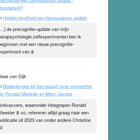
recognitie een bayesiaanse update -
loptdatwel?
n
Helderziendheid een bayesiaanse update
[…] de precognitie-update van mijn
parapsychologie zelfexperimenten ben ik
begonnen met een nieuw precognitie-
experiment van &
laas van Dijk
n
Bedenkingen bij het rapport over oversterfte
an Ronald Meester en Marc Jacobs
Antivaxxers, waaronder inbegrepen Ronald
Meester & co, refereren altijd graag naar een
publicatie uit 2023 van onder andere Christine
St