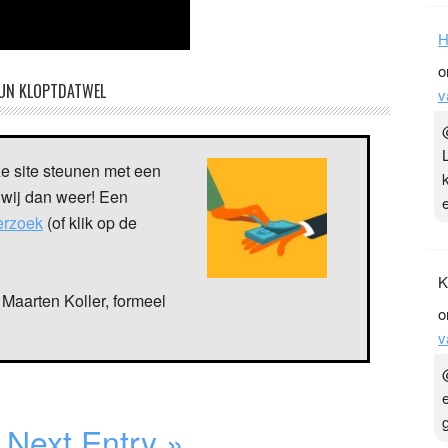
H
o
UN KLOPTDATWEL
v
ze site steunen met een
 wij dan weer! Een
verzoek
(of klik op de
K
Maarten Koller, formeel
o
v
Next Entry »