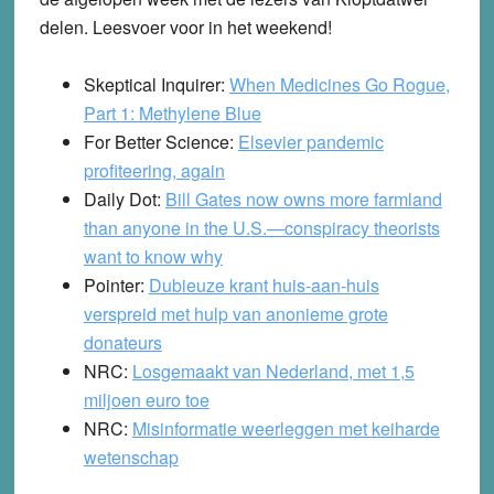
delen. Leesvoer voor in het weekend!
Skeptical Inquirer:
When Medicines Go Rogue,
Part 1: Methylene Blue
For Better Science:
Elsevier pandemic
profiteering, again
Daily Dot:
Bill Gates now owns more farmland
than anyone in the U.S.—conspiracy theorists
want to know why
Pointer:
Dubieuze krant huis-aan-huis
verspreid met hulp van anonieme grote
donateurs
NRC:
Losgemaakt van Nederland, met 1,5
miljoen euro toe
NRC:
Misinformatie weerleggen met keiharde
wetenschap