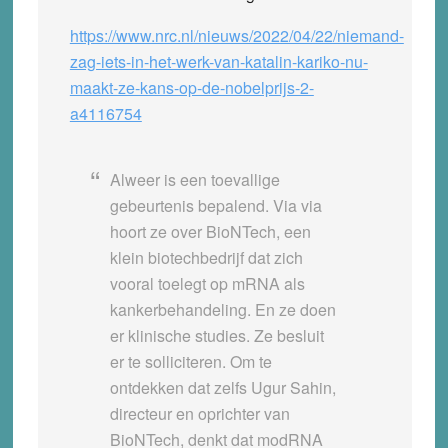
https://www.nrc.nl/nieuws/2022/04/22/niemand-
zag-iets-in-het-werk-van-katalin-kariko-nu-
maakt-ze-kans-op-de-nobelprijs-2-
a4116754
Alweer is een toevallige
gebeurtenis bepalend. Via via
hoort ze over BioNTech, een
klein biotechbedrijf dat zich
vooral toelegt op mRNA als
kankerbehandeling. En ze doen
er klinische studies. Ze besluit
er te solliciteren. Om te
ontdekken dat zelfs Ugur Sahin,
directeur en oprichter van
BioNTech, denkt dat modRNA