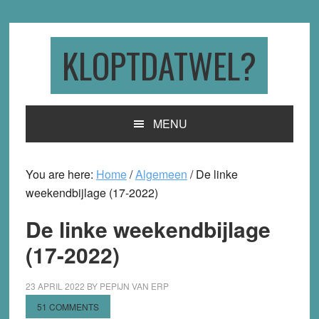
Skip
Skip
Skip
to
to
to
primary
main
primary
KLOPTDATWEL?
navigation
content
sidebar
MENU
You are here:
Home
/
Algemeen
/
De linke
weekendbijlage (17-2022)
De linke weekendbijlage
(17-2022)
23 APRIL 2022
BY
PEPIJN VAN ERP
51 COMMENTS