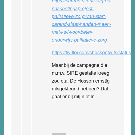
https://carend.nl/artikel/groot-
nascholingsproject-
palliatieve-zorg-van-start-
carend-slaat-handen-ineen-
met-kwf-voor-beter-
onderwijs-palliatieve-zorg
https://twitter.com/shossontwits/stat
Maar bij de campagne die
m.m.v. SIRE gestalte kreeg,
zou o.a. De Hosson ernstig
misgekleund hebben? Dat
gaat er bij mij niet in.