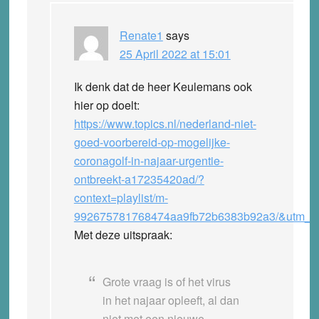
Renate1
says
25 April 2022 at 15:01
Ik denk dat de heer Keulemans ook
hier op doelt:
https://www.topics.nl/nederland-niet-
goed-voorbereid-op-mogelijke-
coronagolf-in-najaar-urgentie-
ontbreekt-a17235420ad/?
context=playlist/m-
992675781768474aa9fb72b6383b92a3/&utm_s
Met deze uitspraak:
Grote vraag is of het virus
in het najaar opleeft, al dan
niet met een nieuwe