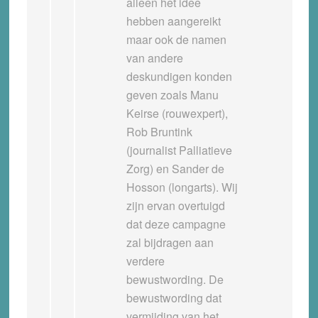
alleen het idee
hebben aangereikt
maar ook de namen
van andere
deskundigen konden
geven zoals Manu
Keirse (rouwexpert),
Rob Bruntink
(journalist Palliatieve
Zorg) en Sander de
Hosson (longarts). Wij
zijn ervan overtuigd
dat deze campagne
zal bijdragen aan
verdere
bewustwording. De
bewustwording dat
vermijding van het