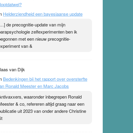
loptdatwel?
n
Helderziendheid een bayesiaanse update
[…] de precognitie-update van mijn
parapsychologie zelfexperimenten ben ik
begonnen met een nieuw precognitie-
experiment van &
laas van Dijk
n
Bedenkingen bij het rapport over oversterfte
an Ronald Meester en Marc Jacobs
Antivaxxers, waaronder inbegrepen Ronald
Meester & co, refereren altijd graag naar een
publicatie uit 2023 van onder andere Christine
St