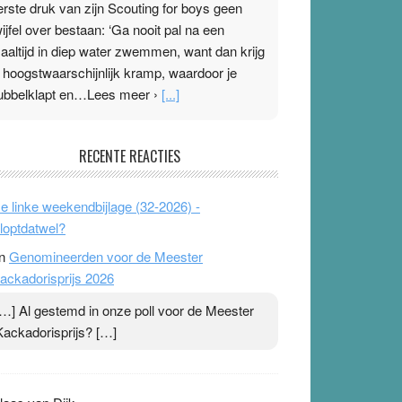
erste druk van zijn Scouting for boys geen
wijfel over bestaan: ‘Ga nooit pal na een
aaltijd in diep water zwemmen, want dan krijg
e hoogstwaarschijnlijk kramp, waardoor je
ubbelklapt en…Lees meer ›
[...]
leisterplakkers in de topspsort
RECENTE REACTIES
1 July 2026
-
Ward van Beek
 Na mondtape is nu de neuspleister in trek bij
e linke weekendbijlage (32-2026) -
opsporters. Ze hopen ermee hun hartslag te
loptdatwel?
erlagen terwijl ze meer zuurstof opnemen.
n
Genomineerden voor de Meester
aarop heeft zo’n pleister geen effect. Maar het
ackadorisprijs 2026
evoel ‘makkelijker te ademen’ kan goud waard
ijn. Door…Lees meer Pleisterplakkers in de
[…] Al gestemd in onze poll voor de Meester
opspsort ›
[...]
Kackadorisprijs? […]