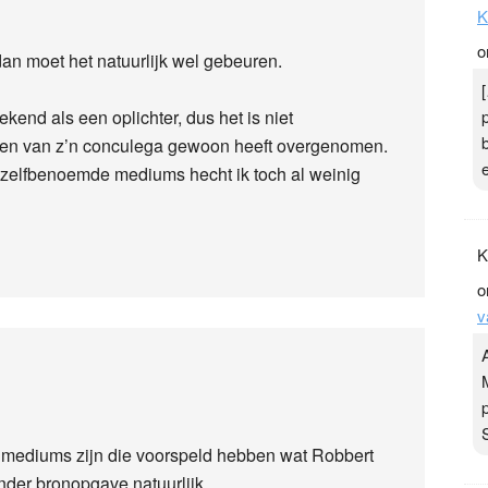
K
o
an moet het natuurlijk wel gebeuren.
kend als een oplichter, dus het is niet
ingen van z’n conculega gewoon heeft overgenomen.
 zelfbenoemde mediums hecht ik toch al weinig
K
o
v
e mediums zijn die voorspeld hebben wat Robbert
der bronopgave natuurlijk.