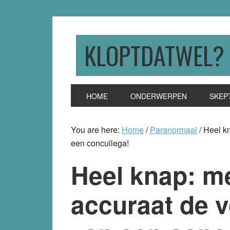
Skip
Skip
Skip
to
to
to
primary
main
primary
KLOPTDATWEL?
navigation
content
sidebar
HOME
ONDERWERPEN
SKEP
You are here:
Home
/
Paranormaal
/
Heel kn
een concullega!
Heel knap: m
accuraat de v