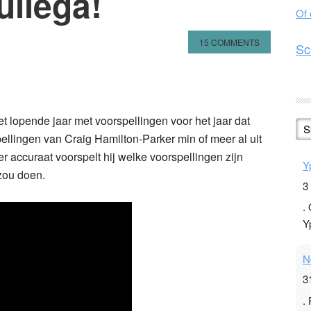
ullega!
Of
15 COMMENTS
Sc
n
l
hare
 lopende jaar met voorspellingen voor het jaar dat
S
llingen van Craig Hamilton-Parker min of meer al uit
r accuraat voorspelt hij welke voorspellingen zijn
Y
zou doen.
3
.
Y
N
3
.