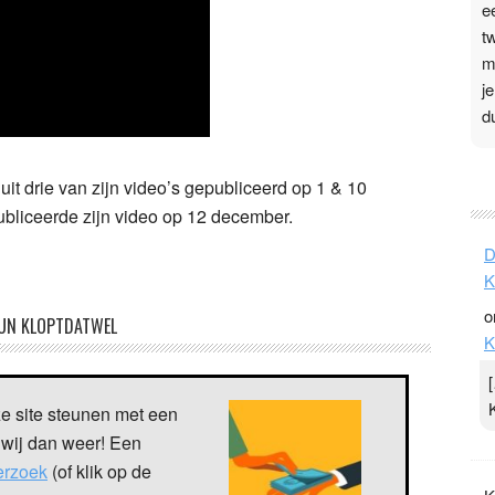
e
t
m
j
d
P
t drie van zijn video’s gepubliceerd op 1 & 10
3
bliceerde zijn video op 12 december.
.
D
t
K
v
o
D
UN KLOPTDATWEL
K
g
z
t
ze site steunen met een
 wij dan weer! Een
verzoek
(of klik op de