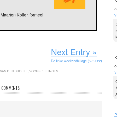
K
o
Maarten Koller, formeel
v
Next Entry »
K
De linke weekendbijlage (52-2022)
o
VAN DEN BROEKE
,
VOORSPELLINGEN
v
COMMENTS
P