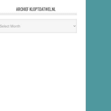
ARCHIEF KLOPTDATWEL.NL
hief
ptdatwel.nl