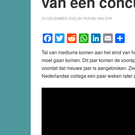
van een conc
23 DECEMBER 2022
BY
PEPIJN VAN ERP
Facebook
Twitter
Reddit
WhatsApp
LinkedI
Emai
S
Tal van mediums komen aan het eind van het
moet gaan komen. Dit jaar komen de voorspe
voordat dat nieuwe jaar is aangebroken. Zee
Nederlandse collega een paar weken later 