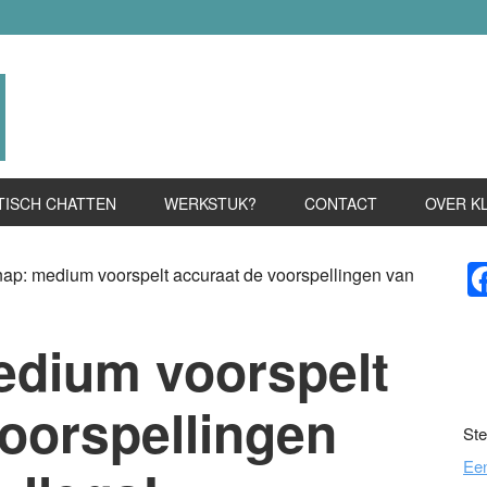
TISCH CHATTEN
WERKSTUK?
CONTACT
OVER K
P
ap: medium voorspelt accuraat de voorspellingen van
S
edium voorspelt
oorspellingen
Ste
Ee