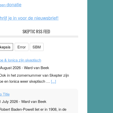
o
e
donatie
 een
k
hrijf je in voor de nieuwsbrief!
SKEPTIC RSS FEED
kepsis
Error
SBM
pe & Ionica zijn skeptisch
 August 2026
-
Ward van Beek
 Ook in het zomernummer van Skepter zijn
pe en Ionica weer skeptisch …
[...]
o Title
1 July 2026
-
Ward van Beek
 Robert Baden-Powell liet er in 1908, in de