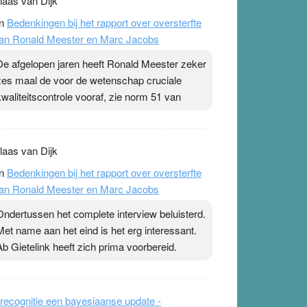
laas van Dijk
n
Bedenkingen bij het rapport over oversterfte
an Ronald Meester en Marc Jacobs
De afgelopen jaren heeft Ronald Meester zeker
zes maal de voor de wetenschap cruciale
kwaliteitscontrole vooraf, zie norm 51 van
laas van Dijk
n
Bedenkingen bij het rapport over oversterfte
an Ronald Meester en Marc Jacobs
Ondertussen het complete interview beluisterd.
Met name aan het eind is het erg interessant.
Ab Gietelink heeft zich prima voorbereid.
recognitie een bayesiaanse update -