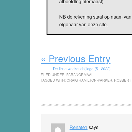
afbeelding hiernaast).
NB de rekening staat op naam van 
eigenaar van deze site.
« Previous Entry
De linke weekendbijlage (51-2022)
FILED UNDER:
PARANORMAAL
TAGGED WITH:
CRAIG HAMILTON-PARKER
,
ROBBERT 
Reader
Interactions
Renate1
says