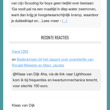
van zijn Scouting for boys geen twijfel over bestaan:
‘Ga nooit pal na een maaltijd in diep water zwemmen,
want dan krijg je hoogstwaarschijnlijk kramp, waardoor
je dubbelklapt en…Lees meer ›
[...]
Pleisterplakkers in de topspsort
RECENTE REACTIES
31 July 2026
-
Ward van Beek
. Na mondtape is nu de neuspleister in trek bij
Hans1263
topsporters. Ze hopen ermee hun hartslag te verlagen
on
Bedenkingen bij het rapport over oversterfte van
terwijl ze meer zuurstof opnemen. Daarop heeft zo’n
Ronald Meester en Marc Jacobs
pleister geen effect. Maar het gevoel ‘makkelijker te
ademen’ kan goud waard zijn. Door…Lees meer
@Klaas van Dijk Aha, via de link naar Lighthouse
Pleisterplakkers in de topspsort ›
[...]
kom ik bij frequenties en kwantummechanica terecht,
voor slechts 150 euro.
Klaas van Dijk