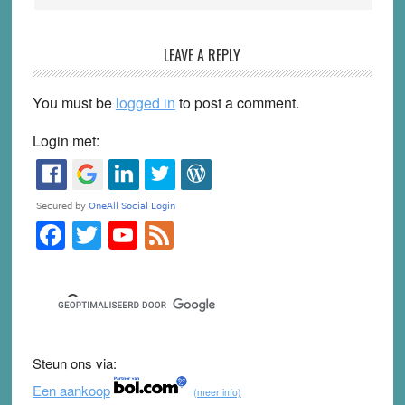
LEAVE A REPLY
You must be
logged in
to post a comment.
Login met:
F
T
Y
F
Primary
Sidebar
a
wi
o
e
c
tt
u
e
e
er
T
d
b
u
Steun ons via:
o
b
Een aankoop
(meer info)