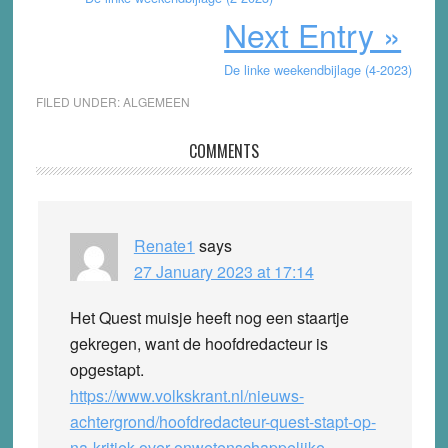
Next Entry »
De linke weekendbijlage (4-2023)
FILED UNDER:
ALGEMEEN
Reader
COMMENTS
Interactions
Renate1
says
27 January 2023 at 17:14
Het Quest muisje heeft nog een staartje
gekregen, want de hoofdredacteur is
opgestapt.
https://www.volkskrant.nl/nieuws-
achtergrond/hoofdredacteur-quest-stapt-op-
na-kritiek-over-onwetenschappelijke-