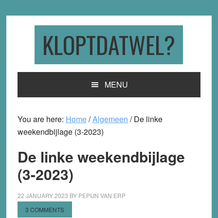
Skip
Skip
Skip
to
to
to
primary
main
primary
KLOPTDATWEL?
navigation
content
sidebar
MENU
You are here:
Home
/
Algemeen
/
De linke
weekendbijlage (3-2023)
De linke weekendbijlage
(3-2023)
22 JANUARY 2023
BY
PEPIJN VAN ERP
3 COMMENTS