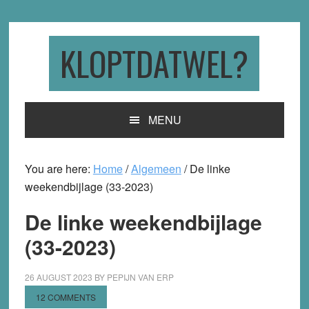
Skip
Skip
Skip
to
to
to
primary
main
primary
KLOPTDATWEL?
navigation
content
sidebar
MENU
You are here:
Home
/
Algemeen
/
De linke
weekendbijlage (33-2023)
De linke weekendbijlage
(33-2023)
26 AUGUST 2023
BY
PEPIJN VAN ERP
12 COMMENTS