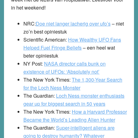
in het weekend!
NRC:
Doe niet langer lacherig over ufo’s
– niet
zo’n best opiniestuk
Scientific American:
How Wealthy UFO Fans
Helped Fuel Fringe Beliefs
– een heel wat
beter opiniestuk
NY Post:
NASA director calls bunk on
existence of UFOs: ‘Absolutely not’
The New York Times:
The 1,300-Year Search
for the Loch Ness Monster
The Guardian:
Loch Ness monster enthusiasts
gear up for biggest search in 50 years
The New York Times:
How a Harvard Professor
Became the World’s Leading Alien Hunter
The Guardian:
Super-intelligent aliens are
going to destroy humanity? Whatever