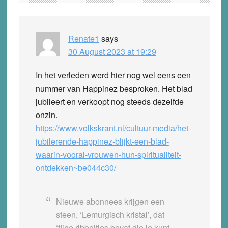
Interactions
Renate1
says
30 August 2023 at 19:29
In het verleden werd hier nog wel eens een
nummer van Happinez besproken. Het blad
jubileert en verkoopt nog steeds dezelfde
onzin.
https://www.volkskrant.nl/cultuur-media/het-
jubilerende-happinez-blijkt-een-blad-
waarin-vooral-vrouwen-hun-spiritualiteit-
ontdekken~be044c30/
Nieuwe abonnees krijgen een
steen, ‘Lemurgisch kristal’, dat
‘fijne ribbeltjes bevat die je kunt