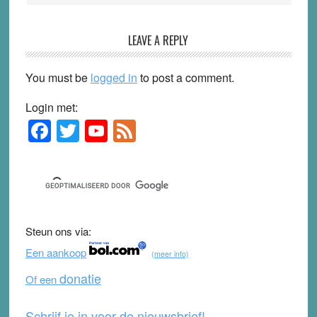
LEAVE A REPLY
You must be
logged in
to post a comment.
Login met:
F
T
Y
F
Primary
Sidebar
a
wi
o
e
c
tt
u
e
e
er
T
d
b
u
Steun ons via:
o
b
Een aankoop
(meer info)
o
e
donatie
Of een
k
Schrijf je in voor de nieuwsbrief!