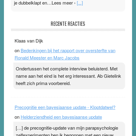
je dubbelklapt en…Lees meer ›
[...]
Pleisterplakkers in de topspsort
RECENTE REACTIES
31 July 2026
-
Ward van Beek
. Na mondtape is nu de neuspleister in trek bij
Klaas van Dijk
topsporters. Ze hopen ermee hun hartslag te verlagen
on
Bedenkingen bij het rapport over oversterfte van
terwijl ze meer zuurstof opnemen. Daarop heeft zo’n
Ronald Meester en Marc Jacobs
pleister geen effect. Maar het gevoel ‘makkelijker te
ademen’ kan goud waard zijn. Door…Lees meer
Ondertussen het complete interview beluisterd. Met
Pleisterplakkers in de topspsort ›
[...]
name aan het eind is het erg interessant. Ab Gietelink
heeft zich prima voorbereid.
Precognitie een bayesiaanse update - Kloptdatwel?
on
Helderziendheid een bayesiaanse update
[…] de precognitie-update van mijn parapsychologie
zelfexperimenten ben ik begonnen met een nieuw