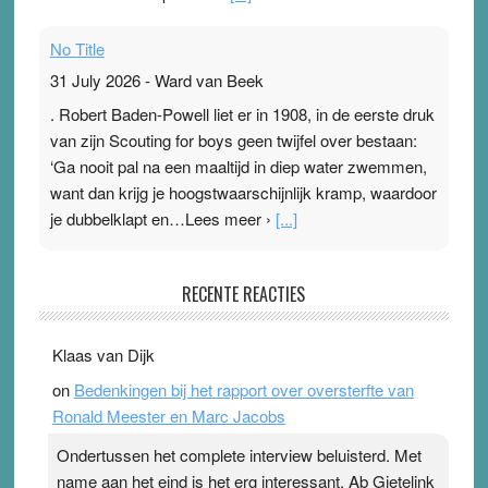
No Title
31 July 2026
-
Ward van Beek
. Robert Baden-Powell liet er in 1908, in de eerste druk
van zijn Scouting for boys geen twijfel over bestaan:
‘Ga nooit pal na een maaltijd in diep water zwemmen,
want dan krijg je hoogstwaarschijnlijk kramp, waardoor
je dubbelklapt en…Lees meer ›
[...]
Pleisterplakkers in de topspsort
RECENTE REACTIES
31 July 2026
-
Ward van Beek
. Na mondtape is nu de neuspleister in trek bij
Klaas van Dijk
topsporters. Ze hopen ermee hun hartslag te verlagen
on
Bedenkingen bij het rapport over oversterfte van
terwijl ze meer zuurstof opnemen. Daarop heeft zo’n
Ronald Meester en Marc Jacobs
pleister geen effect. Maar het gevoel ‘makkelijker te
ademen’ kan goud waard zijn. Door…Lees meer
Ondertussen het complete interview beluisterd. Met
Pleisterplakkers in de topspsort ›
[...]
name aan het eind is het erg interessant. Ab Gietelink