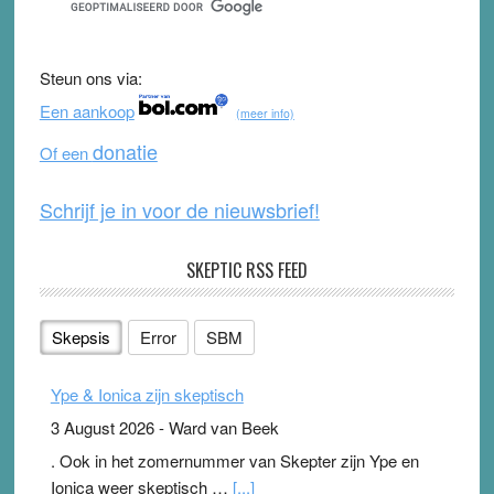
e
er
T
d
b
u
Steun ons via:
o
b
Een aankoop
(meer info)
o
e
donatie
Of een
k
Schrijf je in voor de nieuwsbrief!
SKEPTIC RSS FEED
Skepsis
Error
SBM
Ype & Ionica zijn skeptisch
3 August 2026
-
Ward van Beek
. Ook in het zomernummer van Skepter zijn Ype en
Ionica weer skeptisch …
[...]