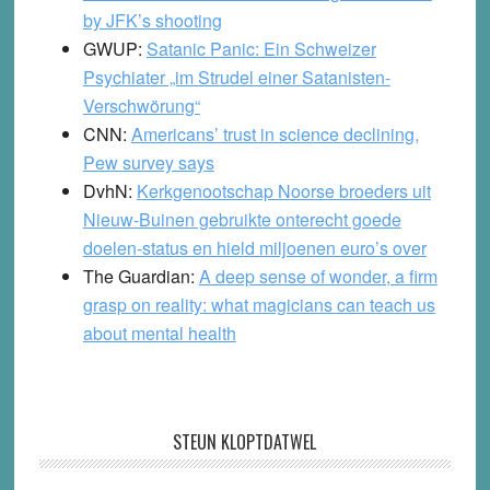
by JFK’s shooting
GWUP:
Satanic Panic: Ein Schweizer
Psychiater „im Strudel einer Satanisten-
Verschwörung“
CNN:
Americans’ trust in science declining,
Pew survey says
DvhN:
Kerkgenootschap Noorse broeders uit
Nieuw-Buinen gebruikte onterecht goede
doelen-status en hield miljoenen euro’s over
The Guardian:
A deep sense of wonder, a firm
grasp on reality: what magicians can teach us
about mental health
STEUN KLOPTDATWEL