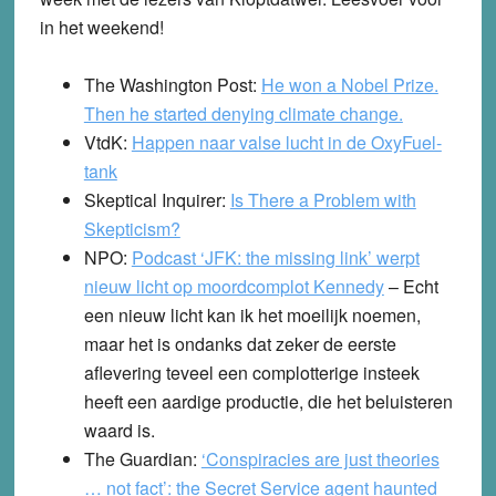
in het weekend!
The Washington Post:
He won a Nobel Prize.
Then he started denying climate change.
VtdK:
Happen naar valse lucht in de OxyFuel-
tank
Skeptical Inquirer:
Is There a Problem with
Skepticism?
NPO:
Podcast ‘JFK: the missing link’ werpt
nieuw licht op moordcomplot Kennedy
– Echt
een nieuw licht kan ik het moeilijk noemen,
maar het is ondanks dat zeker de eerste
aflevering teveel een complotterige insteek
heeft een aardige productie, die het beluisteren
waard is.
The Guardian:
‘Conspiracies are just theories
… not fact’: the Secret Service agent haunted