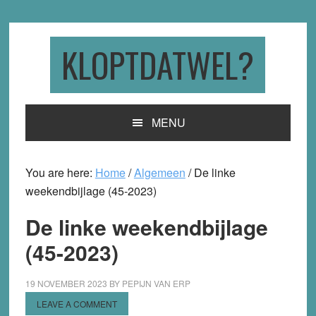
Skip
Skip
Skip
to
to
to
primary
main
primary
KLOPTDATWEL?
navigation
content
sidebar
MENU
You are here:
Home
/
Algemeen
/
De linke
weekendbijlage (45-2023)
De linke weekendbijlage
(45-2023)
19 NOVEMBER 2023
BY
PEPIJN VAN ERP
LEAVE A COMMENT