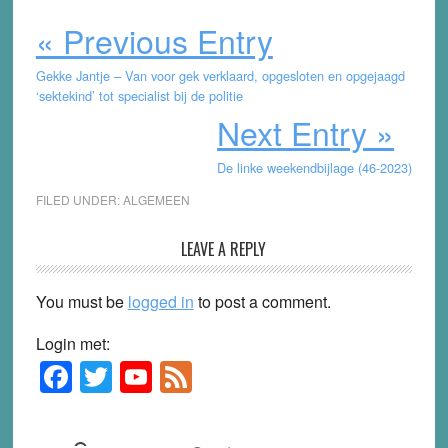
« Previous Entry
Gekke Jantje – Van voor gek verklaard, opgesloten en opgejaagd
‘sektekind’ tot specialist bij de politie
Next Entry »
De linke weekendbijlage (46-2023)
FILED UNDER:
ALGEMEEN
Reader
LEAVE A REPLY
Interactions
You must be
logged in
to post a comment.
Login met:
F
T
Y
F
Primary
Sidebar
a
wi
o
e
c
tt
u
e