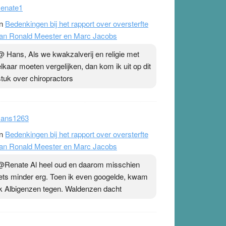
enate1
n
Bedenkingen bij het rapport over oversterfte
an Ronald Meester en Marc Jacobs
@ Hans, Als we kwakzalverij en religie met
elkaar moeten vergelijken, dan kom ik uit op dit
stuk over chiropractors
ans1263
n
Bedenkingen bij het rapport over oversterfte
an Ronald Meester en Marc Jacobs
@Renate Al heel oud en daarom misschien
iets minder erg. Toen ik even googelde, kwam
ik Albigenzen tegen. Waldenzen dacht