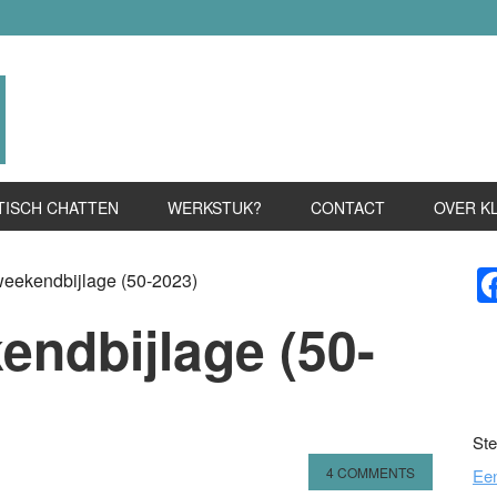
TISCH CHATTEN
WERKSTUK?
CONTACT
OVER K
P
weekendbijlage (50-2023)
S
endbijlage (50-
Ste
4 COMMENTS
Ee