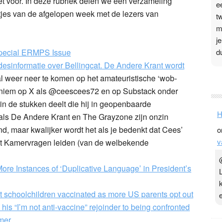
et voor. In deze rubriek delen we een verzameling
e
tjes van de afgelopen week met de lezers van
t
m
j
d
pecial ERMPS Issue
 desinformatie over Bellingcat. De Andere Krant wordt
P
al weer neer te komen op het amateuristische ‘wob-
noniem op X als @ceescees72 en op Substack onder
3
in de stukken deelt die hij in geopenbaarde
.
H
als De Andere Krant en The Grayzone zijn onzin
t
nd, maar kwalijker wordt het als je bedenkt dat Cees’
o
v
v
ot Kamervragen leiden (van de welbekende
D
g
z
ore Instances of ‘Duplicative Language’ in President’s
t
get schoolchildren vaccinated as more US parents opt out
his “I’m not anti-vaccine” rejoinder to being confronted
imer