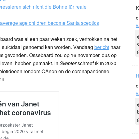
ressieren sich nicht die Bohne für reale
K
o
 average age children become Santa sceptics
v
aard was al een paar weken zoek, vertrokken na het
ogal suïcidaal genoemd kan worden. Vandaag
bericht
haar
d is gevonden. Ossebaard zou op 16 november, dus op
r leven hebben gemaakt. In
Skepter
schreef ik in 2020
complotideeën rondom QAnon en de coronapandemie,
H
en:
o
v