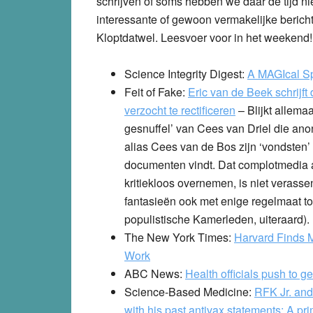
schrijven of soms hebben we daar de tijd ni
interessante of gewoon vermakelijke berich
Kloptdatwel. Leesvoer voor in het weekend!
Science Integrity Digest:
A MAGIcal S
Feit of Fake:
Eric van de Beek schrijft
verzocht te rectificeren
– Blijkt allema
gesnuffel’ van Cees van Driel die a
alias Cees van de Bos zijn ‘vondsten’ 
documenten vindt. Dat complotmedia 
kritiekloos overnemen, is niet verasse
fantasieën ook met enige regelmaat t
populistische Kamerleden, uiteraard).
The New York Times:
Harvard Finds M
Work
ABC News:
Health officials push to 
Science-Based Medicine:
RFK Jr. and 
with his past antivax statements: A pr