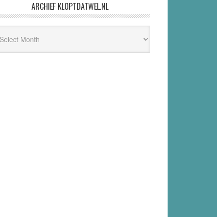
ARCHIEF KLOPTDATWEL.NL
hief
ptdatwel.nl