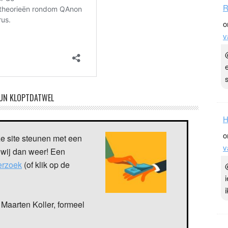
R
o
v
UN KLOPTDATWEL
H
o
ze site steunen met een
v
 wij dan weer! Een
verzoek
(of klik op de
Maarten Koller, formeel