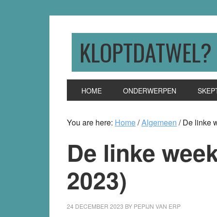
Skip
Skip
Skip
to
to
to
primary
main
primary
KLOPTDATWEL?
navigation
content
sidebar
HOME
ONDERWERPEN
SKEP
You are here:
Home
/
Algemeen
/
De linke 
De linke week
2023)
24 DECEMBER 2023
BY
PEPIJN VAN ERP