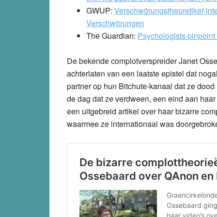
GWUP:
Verschwörungstheoretiker inte
Verschwörungen
The Guardian:
Psychologists pinpoint
De bekende complotverspreider Janet Osseb
achterlaten van een laatste epistel dat n
partner op hun Bitchute-kanaal dat ze doo
de dag dat ze verdween, een eind aan haa
een uitgebreid artikel over haar bizarre 
waarmee ze internationaal was doorgebrok