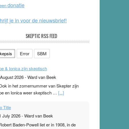
o
e
donatie
 een
k
hrijf je in voor de nieuwsbrief!
SKEPTIC RSS FEED
kepsis
Error
SBM
pe & Ionica zijn skeptisch
 August 2026
-
Ward van Beek
 Ook in het zomernummer van Skepter zijn
pe en Ionica weer skeptisch …
[...]
o Title
1 July 2026
-
Ward van Beek
 Robert Baden-Powell liet er in 1908, in de