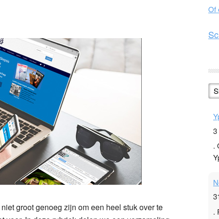
Of
n
l
hare
Sc
S
Y
3
.
Y
N
3
niet groot genoeg zijn om een heel stuk over te
.