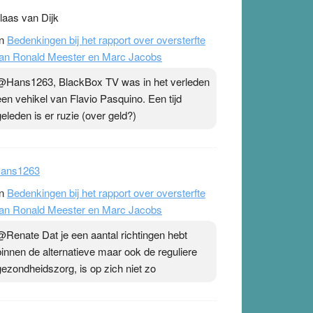
laas van Dijk
n
Bedenkingen bij het rapport over oversterfte
an Ronald Meester en Marc Jacobs
@Hans1263, BlackBox TV was in het verleden
een vehikel van Flavio Pasquino. Een tijd
geleden is er ruzie (over geld?)
ans1263
n
Bedenkingen bij het rapport over oversterfte
an Ronald Meester en Marc Jacobs
@Renate Dat je een aantal richtingen hebt
binnen de alternatieve maar ook de reguliere
gezondheidszorg, is op zich niet zo