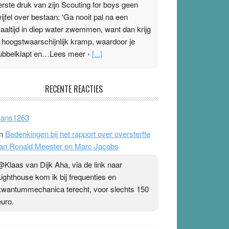
erste druk van zijn Scouting for boys geen
wijfel over bestaan: ‘Ga nooit pal na een
aaltijd in diep water zwemmen, want dan krijg
e hoogstwaarschijnlijk kramp, waardoor je
ubbelklapt en…Lees meer ›
[...]
leisterplakkers in de topspsort
RECENTE REACTIES
1 July 2026
-
Ward van Beek
 Na mondtape is nu de neuspleister in trek bij
ans1263
opsporters. Ze hopen ermee hun hartslag te
n
Bedenkingen bij het rapport over oversterfte
erlagen terwijl ze meer zuurstof opnemen.
an Ronald Meester en Marc Jacobs
aarop heeft zo’n pleister geen effect. Maar het
evoel ‘makkelijker te ademen’ kan goud waard
@Klaas van Dijk Aha, via de link naar
ijn. Door…Lees meer Pleisterplakkers in de
Lighthouse kom ik bij frequenties en
opspsort ›
[...]
kwantummechanica terecht, voor slechts 150
euro.