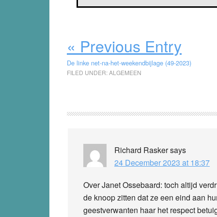
« Previous Entry
De linke net-na-het-weekendbijlage (49-2023)
FILED UNDER:
ALGEMEEN
Reader
Interactions
Richard Rasker
says
24 December 2023 at 18:37
Over Janet Ossebaard: toch altijd ver
de knoop zitten dat ze een eind aan hu
geestverwanten haar het respect betui