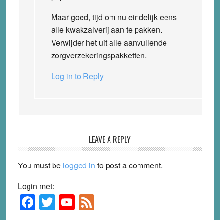
Maar goed, tijd om nu eindelijk eens
alle kwakzalverij aan te pakken.
Verwijder het uit alle aanvullende
zorgverzekeringspakketten.
Log in to Reply
LEAVE A REPLY
You must be
logged in
to post a comment.
Login met:
F
T
Y
F
Primary
Sidebar
a
wi
o
e