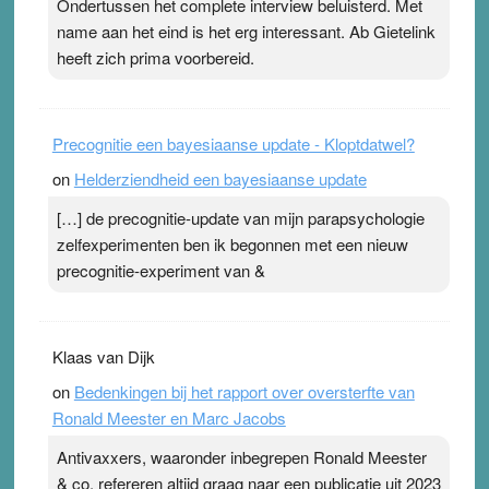
Ondertussen het complete interview beluisterd. Met
Pleisterplakkers in de topspsort ›
[...]
name aan het eind is het erg interessant. Ab Gietelink
heeft zich prima voorbereid.
Precognitie een bayesiaanse update - Kloptdatwel?
on
Helderziendheid een bayesiaanse update
[…] de precognitie-update van mijn parapsychologie
zelfexperimenten ben ik begonnen met een nieuw
precognitie-experiment van &
Klaas van Dijk
on
Bedenkingen bij het rapport over oversterfte van
Ronald Meester en Marc Jacobs
Antivaxxers, waaronder inbegrepen Ronald Meester
& co, refereren altijd graag naar een publicatie uit 2023