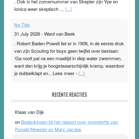
. Ook in het zomernummer van Skepter zijn Ype en
Ionica weer skeptisch …
[...]
No Title
31 July 2026
-
Ward van Beek
. Robert Baden-Powell liet er in 1908, in de eerste druk
van zijn Scouting for boys geen twijfel over bestaan:
‘Ga nooit pal na een maaltijd in diep water zwemmen,
want dan krijg je hoogstwaarschijnlijk kramp, waardoor
je dubbelklapt en…Lees meer ›
[...]
Pleisterplakkers in de topspsort
RECENTE REACTIES
31 July 2026
-
Ward van Beek
. Na mondtape is nu de neuspleister in trek bij
Klaas van Dijk
topsporters. Ze hopen ermee hun hartslag te verlagen
on
Bedenkingen bij het rapport over oversterfte van
terwijl ze meer zuurstof opnemen. Daarop heeft zo’n
Ronald Meester en Marc Jacobs
pleister geen effect. Maar het gevoel ‘makkelijker te
ademen’ kan goud waard zijn. Door…Lees meer