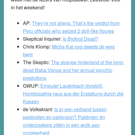
in het weekend!
AP:
They’re not aliens. That’s the verdict from
Peru officials who seized 2 doll-like figures
Skeptical Inquirer:
Is Bigfoot Dead?
Chris Klomp:
Micha Kat nog steeds de weg
kwijt
The Skeptic:
The strange hinterland of the long-
dead Baba Vanga and her annual psychic
predictions
GWUP:
Erneuter Lauterbach-Vorstoß:
Homöopathie raus aus der Erstattung durch die
Kassen
de Volkskrant:
Is er een verband tussen
pesticiden en parkinson? Patiënten én
onderzoekers zitten in een wolk aan
onzekerheid