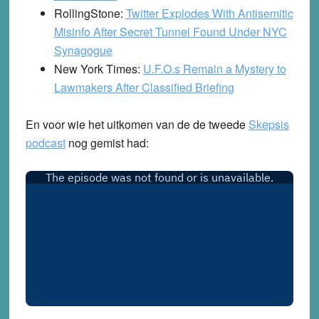
RollingStone:
Twitter Explodes With Antisemitic
Misinfo After Secret Tunnel Found Under NYC
Synagogue
New York Times:
U.F.O.s Remain a Mystery to
Lawmakers After Classified Briefing
En voor wie het uitkomen van de de tweede
Skepsis
podcast
nog gemist had: