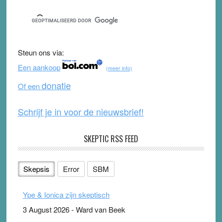
c
tt
u
e
e
er
T
d
b
u
Steun ons via:
o
b
Een aankoop
(meer info)
o
e
donatie
Of een
k
Schrijf je in voor de nieuwsbrief!
SKEPTIC RSS FEED
Skepsis
Error
SBM
Ype & Ionica zijn skeptisch
3 August 2026
-
Ward van Beek