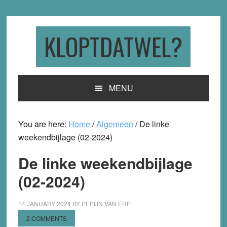
Skip
Skip
Skip
to
to
to
primary
main
primary
KLOPTDATWEL?
navigation
content
sidebar
MENU
You are here:
Home
/
Algemeen
/
De linke
weekendbijlage (02-2024)
De linke weekendbijlage
(02-2024)
14 JANUARY 2024
BY
PEPIJN VAN ERP
2 COMMENTS