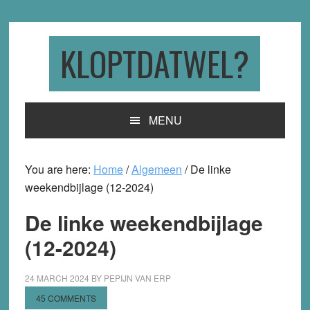
Skip
Skip
Skip
to
to
to
primary
main
primary
KLOPTDATWEL?
navigation
content
sidebar
MENU
You are here:
Home
/
Algemeen
/
De linke
weekendbijlage (12-2024)
De linke weekendbijlage
(12-2024)
24 MARCH 2024
BY
PEPIJN VAN ERP
45 COMMENTS