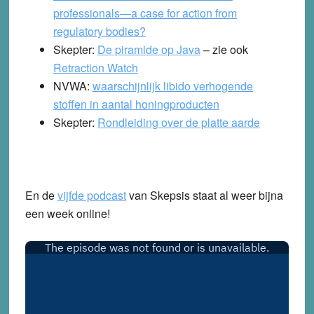
professionals—a case for action from
regulatory bodies?
Skepter:
De piramide op Java
– zie ook
Retraction Watch
NVWA:
waarschijnlijk libido verhogende
stoffen in aantal honingproducten
Skepter:
Rondleiding over de platte aarde
En de
vijfde podcast
van Skepsis staat al weer bijna
een week online!