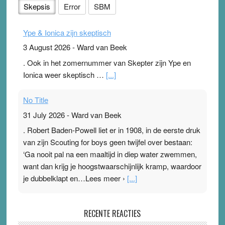
Skepsis
Error
SBM
Ype & Ionica zijn skeptisch
3 August 2026
-
Ward van Beek
. Ook in het zomernummer van Skepter zijn Ype en
Ionica weer skeptisch …
[...]
No Title
31 July 2026
-
Ward van Beek
. Robert Baden-Powell liet er in 1908, in de eerste druk
van zijn Scouting for boys geen twijfel over bestaan:
‘Ga nooit pal na een maaltijd in diep water zwemmen,
want dan krijg je hoogstwaarschijnlijk kramp, waardoor
je dubbelklapt en…Lees meer ›
[...]
Pleisterplakkers in de topspsort
RECENTE REACTIES
31 July 2026
-
Ward van Beek