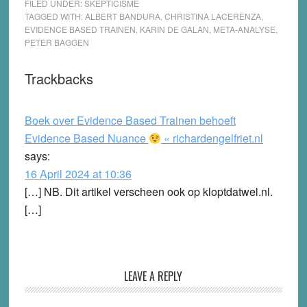
FILED UNDER:
SKEPTICISME
TAGGED WITH:
ALBERT BANDURA
,
CHRISTINA LACERENZA
,
EVIDENCE BASED TRAINEN
,
KARIN DE GALAN
,
META-ANALYSE
,
PETER BAGGEN
Reader
Trackbacks
Interactions
Boek over Evidence Based Trainen behoeft
Evidence Based Nuance
« richardengelfriet.nl
says:
16 April 2024 at 10:36
[…] NB. Dit artikel verscheen ook op kloptdatwel.nl.
[…]
LEAVE A REPLY