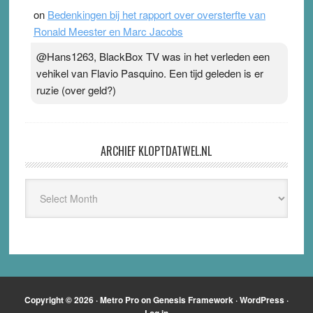
on
Bedenkingen bij het rapport over oversterfte van
Ronald Meester en Marc Jacobs
@Hans1263, BlackBox TV was in het verleden een
vehikel van Flavio Pasquino. Een tijd geleden is er
ruzie (over geld?)
ARCHIEF KLOPTDATWEL.NL
Archief
Kloptdatwel.nl
Copyright © 2026 ·
Metro Pro
on
Genesis Framework
·
WordPress
·
Log in