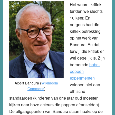
Het woord ‘kritiek’
turfden we slechts
10 keer. En
nergens had die
kritiek betrekking
op het werk van
Bandura. En dat,
terwijl die kritiek er
wel degelijk is. Zijn
beroemde
bobo-
poppen
experimenten
Albert Bandura (
Wikimedia
voldoen niet aan
Commons
)
ethische
standaarden (kinderen van drie jaar oud moesten
kijken naar boze acteurs die poppen afranselden).
De uitgangspunten van Bandura staan haaks op de