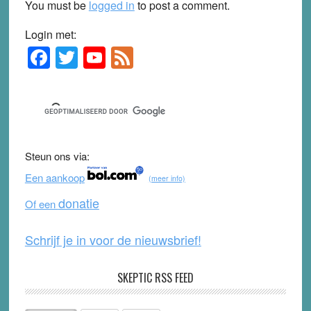
You must be
logged in
to post a comment.
Login met:
F
T
Y
F
Primary
Sidebar
a
wi
o
e
c
tt
u
e
e
er
T
d
b
u
Steun ons via:
o
b
Een aankoop
(meer info)
o
e
donatie
Of een
k
Schrijf je in voor de nieuwsbrief!
SKEPTIC RSS FEED