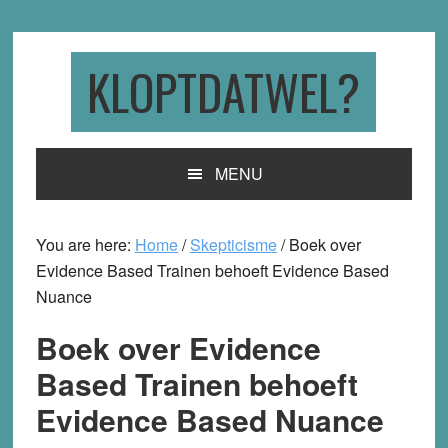
Skip
Skip
Skip
to
to
to
primary
main
primary
KLOPTDATWEL?
navigation
content
sidebar
MENU
You are here:
Home
/
Skepticisme
/
Boek over
Evidence Based Trainen behoeft Evidence Based
Nuance
Boek over Evidence
Based Trainen behoeft
Evidence Based Nuance