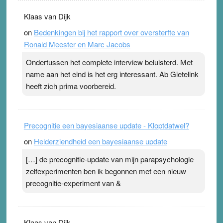
. Na mondtape is nu de neuspleister in trek bij
Klaas van Dijk
topsporters. Ze hopen ermee hun hartslag te verlagen
on
Bedenkingen bij het rapport over oversterfte van
terwijl ze meer zuurstof opnemen. Daarop heeft zo’n
Ronald Meester en Marc Jacobs
pleister geen effect. Maar het gevoel ‘makkelijker te
ademen’ kan goud waard zijn. Door…Lees meer
Ondertussen het complete interview beluisterd. Met
Pleisterplakkers in de topspsort ›
[...]
name aan het eind is het erg interessant. Ab Gietelink
heeft zich prima voorbereid.
Precognitie een bayesiaanse update - Kloptdatwel?
on
Helderziendheid een bayesiaanse update
[…] de precognitie-update van mijn parapsychologie
zelfexperimenten ben ik begonnen met een nieuw
precognitie-experiment van &
Klaas van Dijk