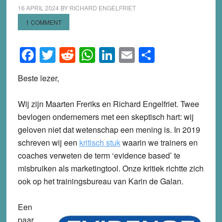
16 APRIL 2024
BY
RICHARD ENGELFRIET
1 COMMENT
Facebook
Twitter
Reddit
WhatsApp
LinkedIn
Email
Share
Beste lezer,
Wij zijn Maarten Freriks en Richard Engelfriet. Twee
bevlogen ondernemers met een skeptisch hart: wij
geloven niet dat wetenschap een mening is. In 2019
schreven wij een
kritisch stuk
waarin we trainers en
coaches verweten de term ‘evidence based’ te
misbruiken als marketingtool. Onze kritiek richtte zich
ook op het trainingsbureau van Karin de Galan.
Een
paar