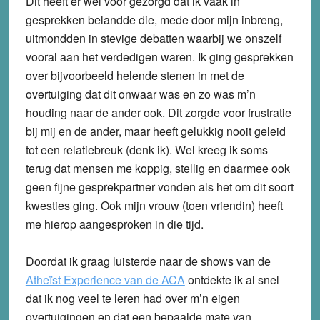
Dit heeft er wel voor gezorgd dat ik vaak in
gesprekken belandde die, mede door mijn inbreng,
uitmondden in stevige debatten waarbij we onszelf
vooral aan het verdedigen waren. Ik ging gesprekken
over bijvoorbeeld helende stenen in met de
overtuiging dat dit onwaar was en zo was m’n
houding naar de ander ook. Dit zorgde voor frustratie
bij mij en de ander, maar heeft gelukkig nooit geleid
tot een relatiebreuk (denk ik). Wel kreeg ik soms
terug dat mensen me koppig, stellig en daarmee ook
geen fijne gesprekpartner vonden als het om dit soort
kwesties ging. Ook mijn vrouw (toen vriendin) heeft
me hierop aangesproken in die tijd.
Doordat ik graag luisterde naar de shows van de
Atheïst Experience van de ACA
ontdekte ik al snel
dat ik nog veel te leren had over m’n eigen
overtuigingen en dat een bepaalde mate van