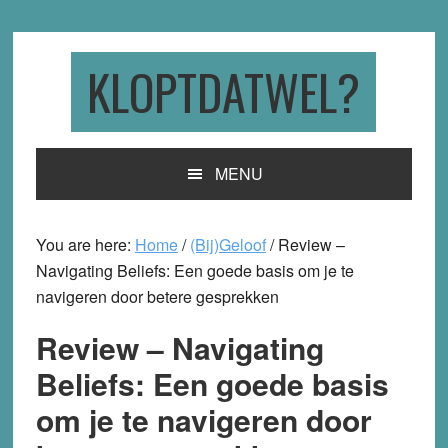
Skip
Skip
Skip
to
to
to
primary
main
primary
KLOPTDATWEL?
navigation
content
sidebar
MENU
You are here:
Home
/
(Bij)Geloof
/
Review –
Navigating Beliefs: Een goede basis om je te
navigeren door betere gesprekken
Review – Navigating
Beliefs: Een goede basis
om je te navigeren door