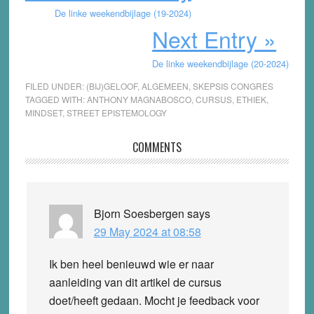
De linke weekendbijlage (19-2024)
Next Entry »
De linke weekendbijlage (20-2024)
FILED UNDER:
(BIJ)GELOOF
,
ALGEMEEN
,
SKEPSIS CONGRES
TAGGED WITH:
ANTHONY MAGNABOSCO
,
CURSUS
,
ETHIEK
,
MINDSET
,
STREET EPISTEMOLOGY
Reader
COMMENTS
Interactions
Bjorn Soesbergen
says
29 May 2024 at 08:58
Ik ben heel benieuwd wie er naar
aanleiding van dit artikel de cursus
doet/heeft gedaan. Mocht je feedback voor