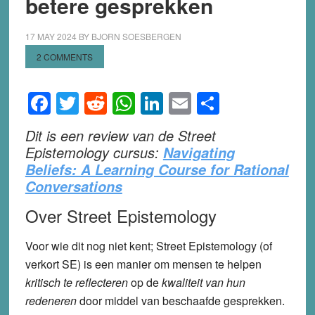
betere gesprekken
17 MAY 2024
BY
BJORN SOESBERGEN
2 COMMENTS
Facebook
Twitter
Reddit
WhatsApp
LinkedIn
Email
Share
Dit is een review van de Street
Epistemology cursus:
Navigating
Beliefs: A Learning Course for Rational
Conversations
Over Street Epistemology
Voor wie dit nog niet kent;
Street Epistemology
(of
verkort
SE
) is een manier om mensen te helpen
kritisch te reflecteren
op de
kwaliteit van hun
redeneren
door middel van beschaafde gesprekken.