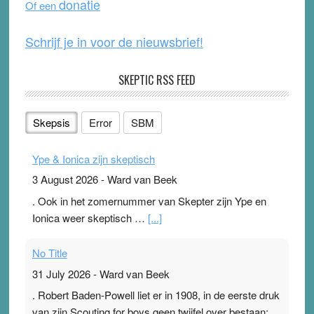
donatie
Of een
k
Schrijf je in voor de nieuwsbrief!
SKEPTIC RSS FEED
Skepsis
Error
SBM
Ype & Ionica zijn skeptisch
3 August 2026
-
Ward van Beek
. Ook in het zomernummer van Skepter zijn Ype en
Ionica weer skeptisch …
[...]
No Title
31 July 2026
-
Ward van Beek
. Robert Baden-Powell liet er in 1908, in de eerste druk
van zijn Scouting for boys geen twijfel over bestaan: