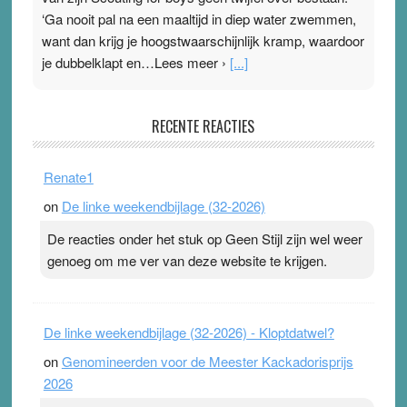
‘Ga nooit pal na een maaltijd in diep water zwemmen,
want dan krijg je hoogstwaarschijnlijk kramp, waardoor
je dubbelklapt en…Lees meer ›
[...]
Pleisterplakkers in de topspsort
RECENTE REACTIES
31 July 2026
-
Ward van Beek
. Na mondtape is nu de neuspleister in trek bij
Renate1
topsporters. Ze hopen ermee hun hartslag te verlagen
on
De linke weekendbijlage (32-2026)
terwijl ze meer zuurstof opnemen. Daarop heeft zo’n
pleister geen effect. Maar het gevoel ‘makkelijker te
De reacties onder het stuk op Geen Stijl zijn wel weer
ademen’ kan goud waard zijn. Door…Lees meer
genoeg om me ver van deze website te krijgen.
Pleisterplakkers in de topspsort ›
[...]
De linke weekendbijlage (32-2026) - Kloptdatwel?
on
Genomineerden voor de Meester Kackadorisprijs
2026