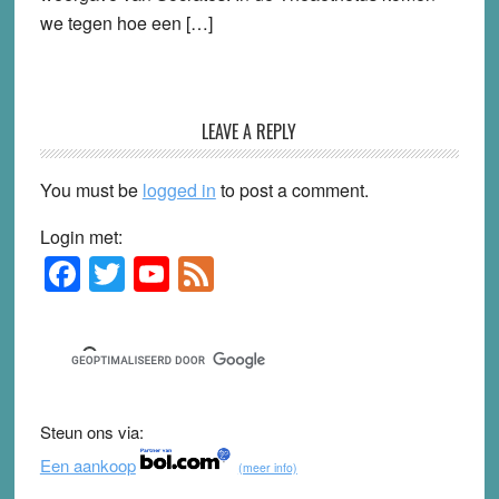
we tegen hoe een […]
LEAVE A REPLY
You must be
logged in
to post a comment.
Login met:
F
T
Y
F
Primary
Sidebar
a
wi
o
e
c
tt
u
e
e
er
T
d
b
u
Steun ons via:
o
b
Een aankoop
(meer info)
o
e