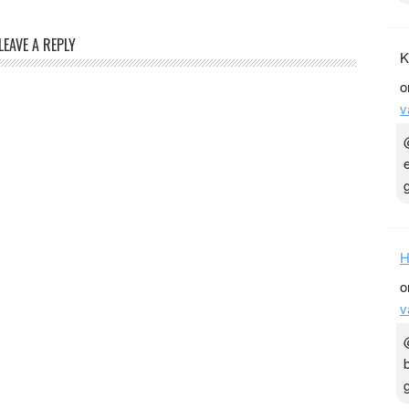
LEAVE A REPLY
K
o
v
H
o
v