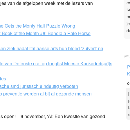
e
tjes van de afgelopen week met de lezers van
t
m
j
e Gets the Monty Hall Puzzle Wrong
d
 Book of the Month #6: Behold a Pale Horse
P
n ziek nadat Italiaanse arts hun bloed ‘zuivert’ na
3
.
e van Defensie o.a. op longlist Meeste Kackadorisprijs
P
t
K
v
ies
o
D
che sind juristisch eindeutig verboten
g
p preventie worden al bij al gezonde mensen
z
t
is open! – 9 november, ‘AI: Een kwestie van gezond