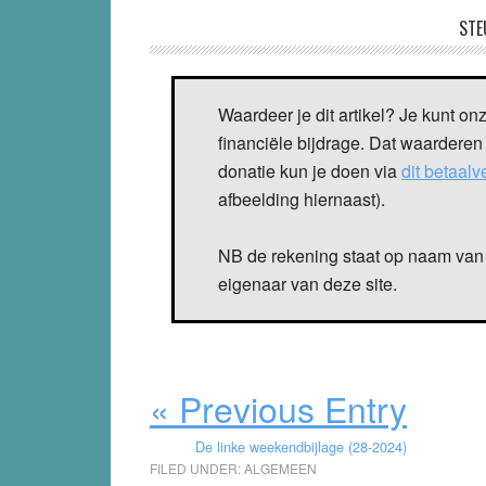
STE
Waardeer je dit artikel? Je kunt on
financiële bijdrage. Dat waarderen
donatie kun je doen via
dit betaal
afbeelding hiernaast).
NB de rekening staat op naam van 
eigenaar van deze site.
« Previous Entry
De linke weekendbijlage (28-2024)
FILED UNDER:
ALGEMEEN