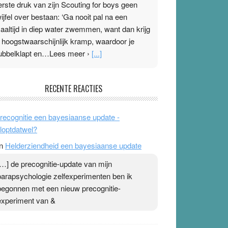
erste druk van zijn Scouting for boys geen
wijfel over bestaan: ‘Ga nooit pal na een
aaltijd in diep water zwemmen, want dan krijg
e hoogstwaarschijnlijk kramp, waardoor je
ubbelklapt en…Lees meer ›
[...]
leisterplakkers in de topspsort
RECENTE REACTIES
1 July 2026
-
Ward van Beek
 Na mondtape is nu de neuspleister in trek bij
recognitie een bayesiaanse update -
opsporters. Ze hopen ermee hun hartslag te
loptdatwel?
erlagen terwijl ze meer zuurstof opnemen.
n
Helderziendheid een bayesiaanse update
aarop heeft zo’n pleister geen effect. Maar het
evoel ‘makkelijker te ademen’ kan goud waard
[…] de precognitie-update van mijn
ijn. Door…Lees meer Pleisterplakkers in de
parapsychologie zelfexperimenten ben ik
opspsort ›
[...]
begonnen met een nieuw precognitie-
experiment van &