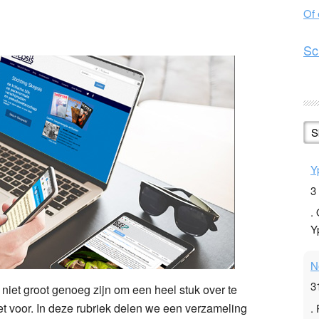
Of
n
l
hare
Sc
S
Y
3
.
Y
N
3
niet groot genoeg zijn om een heel stuk over te
et voor. In deze rubriek delen we een verzameling
.