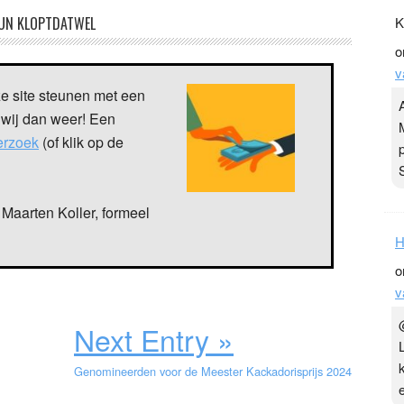
UN KLOPTDATWEL
K
o
v
ze site steunen met een
 wij dan weer! Een
verzoek
(of klik op de
Maarten Koller, formeel
H
o
v
Next Entry »
Genomineerden voor de Meester Kackadorisprijs 2024