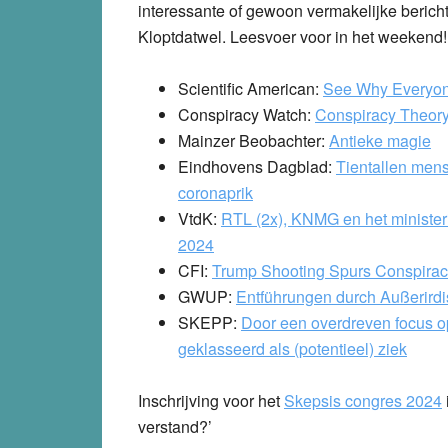
interessante of gewoon vermakelijke berich
Kloptdatwel. Leesvoer voor in het weekend!
Scientific American:
See Why Everyon
Conspiracy Watch:
Conspiracy Theory
Mainzer Beobachter:
Antieke magie
Eindhovens Dagblad:
Tientallen mense
coronaprik
VtdK:
RTL (2x), KNMG en het ministeri
2024
CFI:
Trump Shooting Spurs Conspirac
GWUP:
Entführungen durch Außerirdis
SKEPP:
Door een overdreven focus o
geklasseerd als (potentieel) ziek
Inschrijving voor het
Skepsis congres 2024
verstand?’