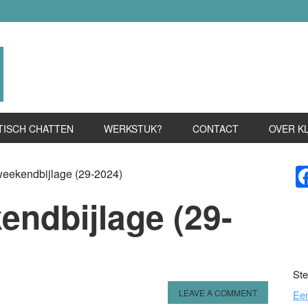
TISCH CHATTEN
WERKSTUK?
CONTACT
OVER K
P
weekendbijlage (29-2024)
S
endbijlage (29-
Ste
LEAVE A COMMENT
Ee