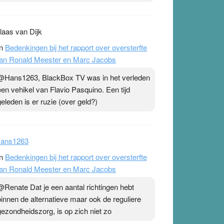
laas van Dijk
n
Bedenkingen bij het rapport over oversterfte
an Ronald Meester en Marc Jacobs
@Hans1263, BlackBox TV was in het verleden
een vehikel van Flavio Pasquino. Een tijd
geleden is er ruzie (over geld?)
ans1263
n
Bedenkingen bij het rapport over oversterfte
an Ronald Meester en Marc Jacobs
@Renate Dat je een aantal richtingen hebt
binnen de alternatieve maar ook de reguliere
gezondheidszorg, is op zich niet zo