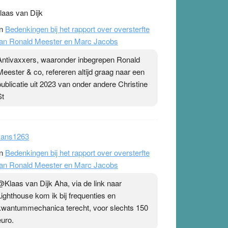
laas van Dijk
n
Bedenkingen bij het rapport over oversterfte
an Ronald Meester en Marc Jacobs
Antivaxxers, waaronder inbegrepen Ronald
Meester & co, refereren altijd graag naar een
publicatie uit 2023 van onder andere Christine
St
ans1263
n
Bedenkingen bij het rapport over oversterfte
an Ronald Meester en Marc Jacobs
@Klaas van Dijk Aha, via de link naar
Lighthouse kom ik bij frequenties en
kwantummechanica terecht, voor slechts 150
euro.