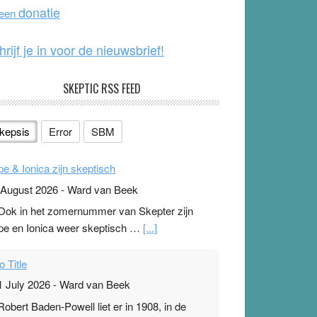
o
e
donatie
 een
k
hrijf je in voor de nieuwsbrief!
SKEPTIC RSS FEED
kepsis
Error
SBM
pe & Ionica zijn skeptisch
 August 2026
-
Ward van Beek
 Ook in het zomernummer van Skepter zijn
pe en Ionica weer skeptisch …
[...]
o Title
1 July 2026
-
Ward van Beek
 Robert Baden-Powell liet er in 1908, in de