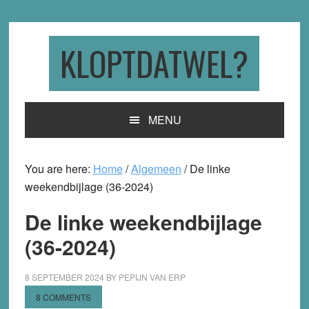
Skip
Skip
Skip
to
to
to
primary
main
primary
KLOPTDATWEL?
navigation
content
sidebar
MENU
You are here:
Home
/
Algemeen
/
De linke
weekendbijlage (36-2024)
De linke weekendbijlage
(36-2024)
8 SEPTEMBER 2024
BY
PEPIJN VAN ERP
8 COMMENTS