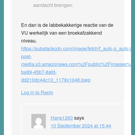
aandacht brengen:
En dan is de labbekakkerige reactie van de
VU werkelijk van een broekafzakkend
niveau.
https://substackcdn.com/image/fetch/f_auto,q_auto:
post-
media.s3.amazonaws.com%2Fpublic%2Fimages%2
ba89-45b7-8afd-
dd210dc44c13_1179x1048.jpeg
Log in to Reply
Hans1263
says
10 September 2024 at 15:44