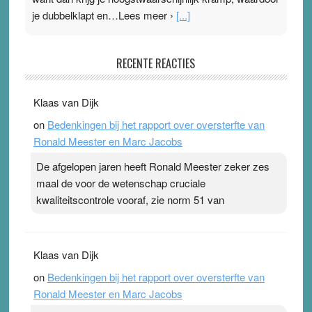
je dubbelklapt en…Lees meer ›
[...]
Pleisterplakkers in de topspsort
RECENTE REACTIES
31 July 2026
-
Ward van Beek
. Na mondtape is nu de neuspleister in trek bij
Klaas van Dijk
topsporters. Ze hopen ermee hun hartslag te verlagen
on
Bedenkingen bij het rapport over oversterfte van
terwijl ze meer zuurstof opnemen. Daarop heeft zo’n
Ronald Meester en Marc Jacobs
pleister geen effect. Maar het gevoel ‘makkelijker te
ademen’ kan goud waard zijn. Door…Lees meer
De afgelopen jaren heeft Ronald Meester zeker zes
Pleisterplakkers in de topspsort ›
[...]
maal de voor de wetenschap cruciale
kwaliteitscontrole vooraf, zie norm 51 van
Klaas van Dijk
on
Bedenkingen bij het rapport over oversterfte van
Ronald Meester en Marc Jacobs