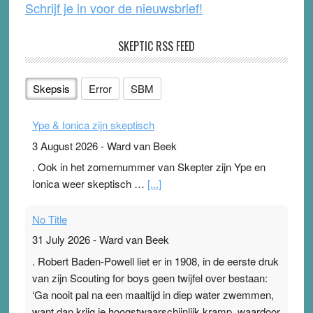
Schrijf je in voor de nieuwsbrief!
SKEPTIC RSS FEED
Skepsis
Error
SBM
Ype & Ionica zijn skeptisch
3 August 2026
-
Ward van Beek
. Ook in het zomernummer van Skepter zijn Ype en
Ionica weer skeptisch …
[...]
No Title
31 July 2026
-
Ward van Beek
. Robert Baden-Powell liet er in 1908, in de eerste druk
van zijn Scouting for boys geen twijfel over bestaan:
‘Ga nooit pal na een maaltijd in diep water zwemmen,
want dan krijg je hoogstwaarschijnlijk kramp, waardoor