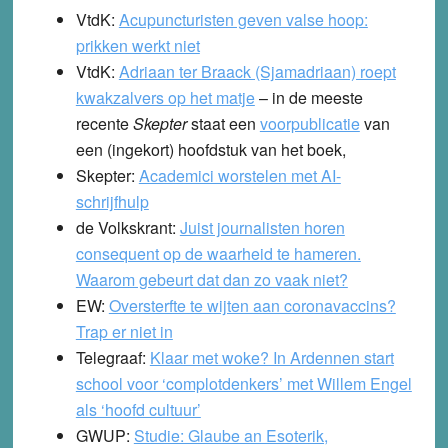
VtdK:
Acupuncturisten geven valse hoop:
prikken werkt niet
VtdK:
Adriaan ter Braack (Sjamadriaan) roept
kwakzalvers op het matje
– in de meeste
recente
Skepter
staat een
voorpublicatie
van
een (ingekort) hoofdstuk van het boek,
Skepter:
Academici worstelen met AI-
schrijfhulp
de Volkskrant:
Juist journalisten horen
consequent op de waarheid te hameren.
Waarom gebeurt dat dan zo vaak niet?
EW:
Oversterfte te wijten aan coronavaccins?
Trap er niet in
Telegraaf:
Klaar met woke? In Ardennen start
school voor ‘complotdenkers’ met Willem Engel
als ‘hoofd cultuur’
GWUP:
Studie: Glaube an Esoterik,