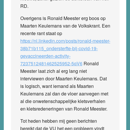
RD.
Overigens is Ronald Meester erg boos op
Maarten Keulemans van de Volkskrant. Een
recente rant staat op
https://nl.linkedin.com/posts/ronald-meester-
38b71b115_ondersterfte-bij-covid-19-
gevaccineerden-activity-
7237512481462525952-5qV6
Ronald
Meester laat zich al erg lang niet
interviewen door Maarten Keulemans. Dat
is logisch, want iemand als Maarten
Keulemans zal dan de vloer aanvegen met
al die onwetenschappelijke kletsverhalen
en kletsredeneringen van Ronald Meester.
Tot heden hebben mij geen berichten
bereikt dat de VU het een probleem vindt