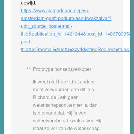
gewijd.
https://www.sjamadriaan.nl/p/vu-
amsterdam-geeft-podium-aan-kwakzalver?
utm_source=post-email-
title&publication_id=1461344&post_id=148678995&
post-
title&isFreemail=true&r=3cvrld&triedRedirect=true
Prototype nonsensverkoper
Ik weet niet hoe ik het anders
moet verwoorden dan dit: als
Richard de Leth geen
wetenschapsontkenner is, dan
is niemand dat. Hij is een
schoolvoorbeeld kwakzalver. Hij
staat zo ver van de wetenschap