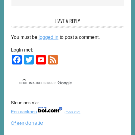
LEAVE A REPLY
You must be
logged in
to post a comment.
Login met:
F
T
Y
F
Primary
Sidebar
a
wi
o
e
c
tt
u
e
e
er
T
d
b
u
Steun ons via:
o
b
Een aankoop
(meer info)
o
e
donatie
Of een
k