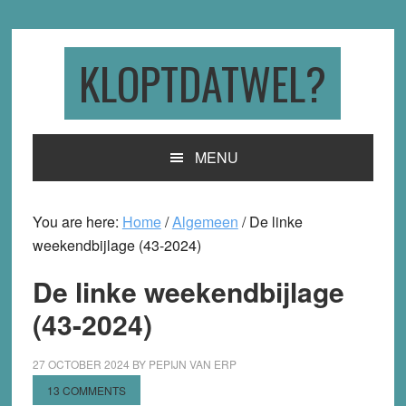
Skip
Skip
Skip
to
to
to
primary
main
primary
KLOPTDATWEL?
navigation
content
sidebar
MENU
You are here:
Home
/
Algemeen
/
De linke
weekendbijlage (43-2024)
De linke weekendbijlage
(43-2024)
27 OCTOBER 2024
BY
PEPIJN VAN ERP
13 COMMENTS