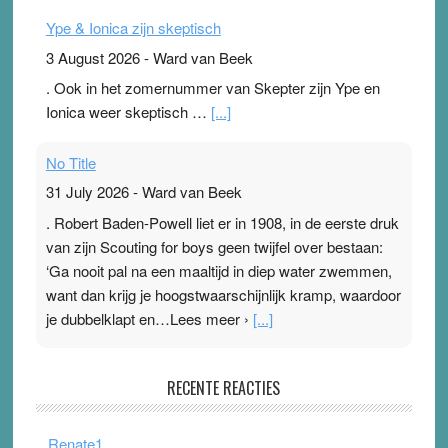
Ype & Ionica zijn skeptisch
3 August 2026
-
Ward van Beek
. Ook in het zomernummer van Skepter zijn Ype en
Ionica weer skeptisch …
[...]
No Title
31 July 2026
-
Ward van Beek
. Robert Baden-Powell liet er in 1908, in de eerste druk
van zijn Scouting for boys geen twijfel over bestaan:
‘Ga nooit pal na een maaltijd in diep water zwemmen,
want dan krijg je hoogstwaarschijnlijk kramp, waardoor
je dubbelklapt en…Lees meer ›
[...]
Pleisterplakkers in de topspsort
RECENTE REACTIES
31 July 2026
-
Ward van Beek
. Na mondtape is nu de neuspleister in trek bij
Renate1