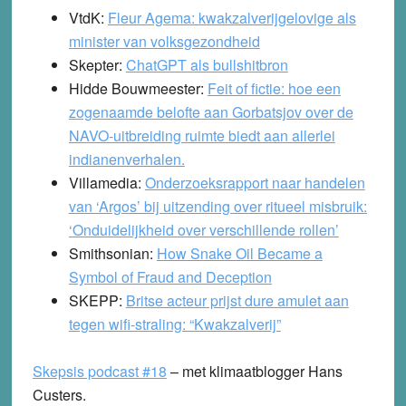
VtdK:
Fleur Agema: kwakzalverijgelovige als
minister van volksgezondheid
Skepter:
ChatGPT als bullshitbron
Hidde Bouwmeester:
Feit of fictie: hoe een
zogenaamde belofte aan Gorbatsjov over de
NAVO-uitbreiding ruimte biedt aan allerlei
indianenverhalen.
Villamedia:
Onderzoeksrapport naar handelen
van ‘Argos’ bij uitzending over ritueel misbruik:
‘Onduidelijkheid over verschillende rollen’
Smithsonian:
How Snake Oil Became a
Symbol of Fraud and Deception
SKEPP:
Britse acteur prijst dure amulet aan
tegen wifi-straling: “Kwakzalverij”
Skepsis podcast #18
– met klimaatblogger Hans
Custers.