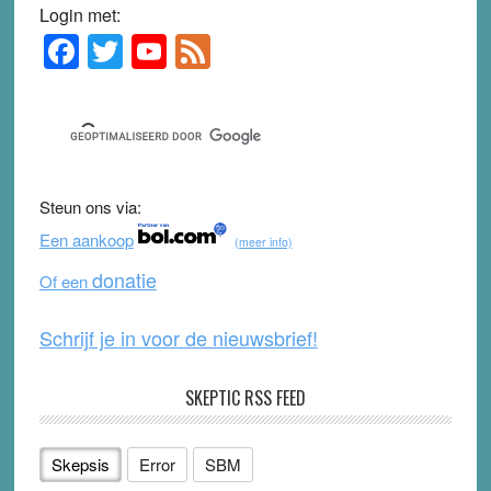
Login met:
F
T
Y
F
Primary
Sidebar
a
wi
o
e
c
tt
u
e
e
er
T
d
b
u
Steun ons via:
o
b
Een aankoop
(meer info)
o
e
donatie
Of een
k
Schrijf je in voor de nieuwsbrief!
SKEPTIC RSS FEED
Skepsis
Error
SBM