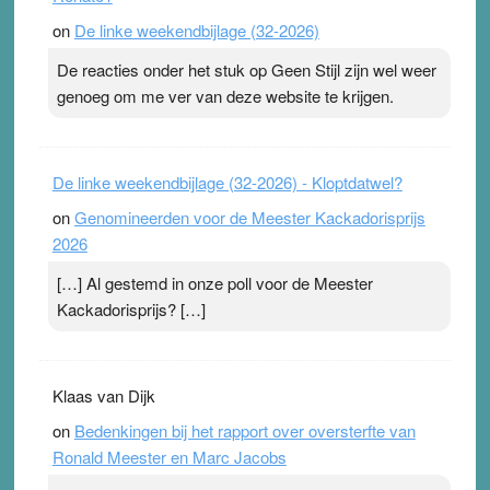
topsporters. Ze hopen ermee hun hartslag te verlagen
on
De linke weekendbijlage (32-2026)
terwijl ze meer zuurstof opnemen. Daarop heeft zo’n
pleister geen effect. Maar het gevoel ‘makkelijker te
De reacties onder het stuk op Geen Stijl zijn wel weer
ademen’ kan goud waard zijn. Door…Lees meer
genoeg om me ver van deze website te krijgen.
Pleisterplakkers in de topspsort ›
[...]
De linke weekendbijlage (32-2026) - Kloptdatwel?
on
Genomineerden voor de Meester Kackadorisprijs
2026
[…] Al gestemd in onze poll voor de Meester
Kackadorisprijs? […]
Klaas van Dijk
on
Bedenkingen bij het rapport over oversterfte van
Ronald Meester en Marc Jacobs