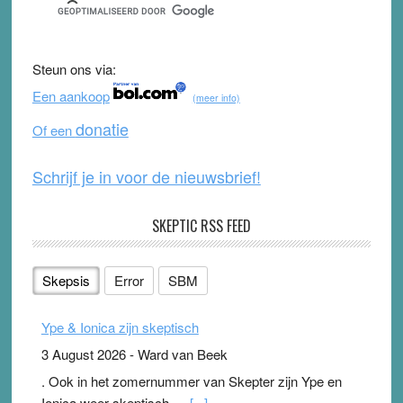
e
er
T
d
b
u
Steun ons via:
o
b
Een aankoop
(meer info)
o
e
donatie
Of een
k
Schrijf je in voor de nieuwsbrief!
SKEPTIC RSS FEED
Skepsis
Error
SBM
Ype & Ionica zijn skeptisch
3 August 2026
-
Ward van Beek
. Ook in het zomernummer van Skepter zijn Ype en
Ionica weer skeptisch …
[...]