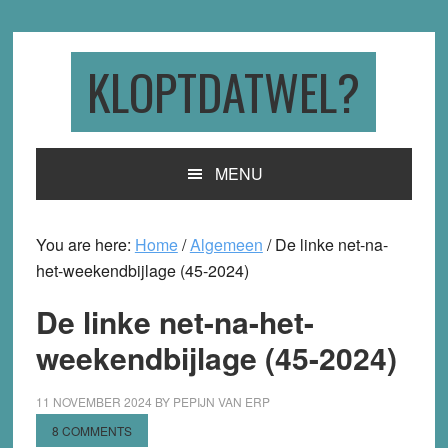
Skip
Skip
Skip
to
to
to
primary
main
primary
KLOPTDATWEL?
navigation
content
sidebar
MENU
You are here:
Home
/
Algemeen
/
De linke net-na-
het-weekendbijlage (45-2024)
De linke net-na-het-
weekendbijlage (45-2024)
11 NOVEMBER 2024
BY
PEPIJN VAN ERP
8 COMMENTS