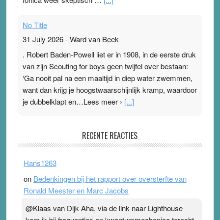
No Title
31 July 2026
-
Ward van Beek
. Robert Baden-Powell liet er in 1908, in de eerste druk
van zijn Scouting for boys geen twijfel over bestaan:
‘Ga nooit pal na een maaltijd in diep water zwemmen,
want dan krijg je hoogstwaarschijnlijk kramp, waardoor
je dubbelklapt en…Lees meer ›
[...]
Pleisterplakkers in de topspsort
RECENTE REACTIES
31 July 2026
-
Ward van Beek
. Na mondtape is nu de neuspleister in trek bij
Hans1263
topsporters. Ze hopen ermee hun hartslag te verlagen
on
Bedenkingen bij het rapport over oversterfte van
terwijl ze meer zuurstof opnemen. Daarop heeft zo’n
Ronald Meester en Marc Jacobs
pleister geen effect. Maar het gevoel ‘makkelijker te
ademen’ kan goud waard zijn. Door…Lees meer
@Klaas van Dijk Aha, via de link naar Lighthouse
Pleisterplakkers in de topspsort ›
[...]
kom ik bij frequenties en kwantummechanica terecht,