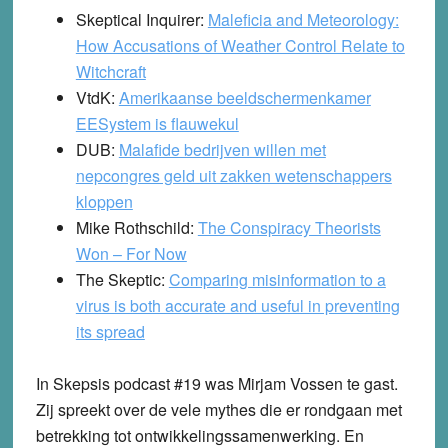
Skeptical Inquirer:
Maleficia and Meteorology:
How Accusations of Weather Control Relate to
Witchcraft
VtdK:
Amerikaanse beeldschermenkamer
EESystem is flauwekul
DUB:
Malafide bedrijven willen met
nepcongres geld uit zakken wetenschappers
kloppen
Mike Rothschild:
The Conspiracy Theorists
Won – For Now
The Skeptic:
Comparing misinformation to a
virus is both accurate and useful in preventing
its spread
In Skepsis podcast #19 was Mirjam Vossen te gast.
Zij spreekt over de vele mythes die er rondgaan met
betrekking tot ontwikkelingssamenwerking. En