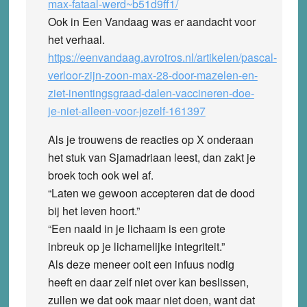
max-fataal-werd~b51d9ff1/
Ook in Een Vandaag was er aandacht voor
het verhaal.
https://eenvandaag.avrotros.nl/artikelen/pascal-
verloor-zijn-zoon-max-28-door-mazelen-en-
ziet-inentingsgraad-dalen-vaccineren-doe-
je-niet-alleen-voor-jezelf-161397
Als je trouwens de reacties op X onderaan
het stuk van Sjamadriaan leest, dan zakt je
broek toch ook wel af.
“Laten we gewoon accepteren dat de dood
bij het leven hoort.”
“Een naald in je lichaam is een grote
inbreuk op je lichamelijke integriteit.”
Als deze meneer ooit een infuus nodig
heeft en daar zelf niet over kan beslissen,
zullen we dat ook maar niet doen, want dat