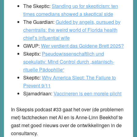
The Skeptic:
Standing up for skepticism: ten
times comedians showed a skeptical side
The Guardian:
Guided by angels, pursued by
chemtrails: the weird world of Florida health
chief’s influential wife
GWUP:
Wer verdient das Goldene Brett 2025?
Skeptix:
Pseudowissenschaftlich und
spekulativ: Mind Control durch „satanisch-
rituelle Pädophilie“
Skeptic:
Why America Slept: The Failure to
Prevent 9/11
Sjamadriaan:
Vaccineren is een morele plicht
In Skepsis podcast #33 gaat het over (de problemen
met) factchecken met AI en is Anne-Linn Beekhof te
gast met goed nieuws over de ontwikkelingen in de
consultancy.