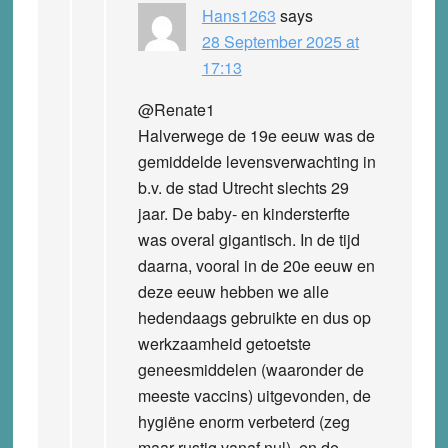
Hans1263
says
28 September 2025 at
17:13
@Renate1
Halverwege de 19e eeuw was de
gemiddelde levensverwachting in
b.v. de stad Utrecht slechts 29
jaar. De baby- en kindersterfte
was overal gigantisch. In de tijd
daarna, vooral in de 20e eeuw en
deze eeuw hebben we alle
hedendaags gebruikte en dus op
werkzaamheid getoetste
geneesmiddelen (waaronder de
meeste vaccins) uitgevonden, de
hygiëne enorm verbeterd (zeg
maar rustig vanaf nul), en de