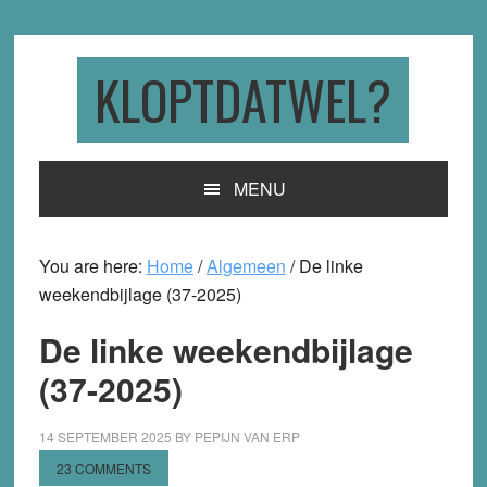
Skip
Skip
Skip
to
to
to
primary
main
primary
KLOPTDATWEL?
navigation
content
sidebar
MENU
You are here:
Home
/
Algemeen
/
De linke
weekendbijlage (37-2025)
De linke weekendbijlage
(37-2025)
14 SEPTEMBER 2025
BY
PEPIJN VAN ERP
23 COMMENTS