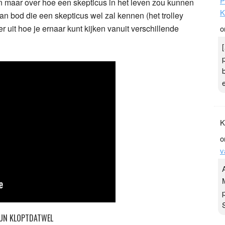
P
n maar over hoe een skepticus in het leven zou kunnen
K
n bod die een skepticus wel zal kennen (het trolley
r uit hoe je ernaar kunt kijken vanuit verschillende
o
K
o
v
UN KLOPTDATWEL