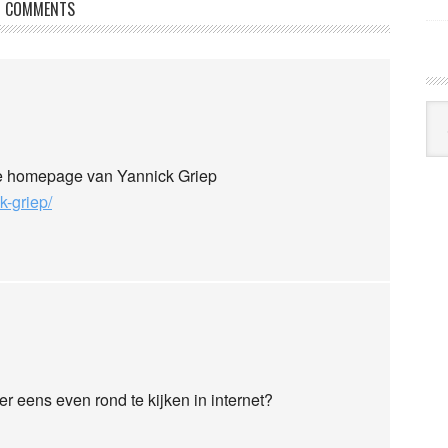
COMMENTS
Arc
Klo
ze homepage van Yannick Griep
k-griep/
r eens even rond te kijken in internet?