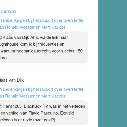
ans1263
n
Bedenkingen bij het rapport over oversterfte
an Ronald Meester en Marc Jacobs
@Klaas van Dijk Aha, via de link naar
Lighthouse kom ik bij frequenties en
kwantummechanica terecht, voor slechts 150
euro.
laas van Dijk
n
Bedenkingen bij het rapport over oversterfte
an Ronald Meester en Marc Jacobs
@Hans1263, BlackBox TV was in het verleden
een vehikel van Flavio Pasquino. Een tijd
geleden is er ruzie (over geld?)