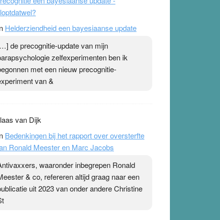
recognitie een bayesiaanse update -
loptdatwel?
n
Helderziendheid een bayesiaanse update
[…] de precognitie-update van mijn
parapsychologie zelfexperimenten ben ik
begonnen met een nieuw precognitie-
experiment van &
laas van Dijk
n
Bedenkingen bij het rapport over oversterfte
an Ronald Meester en Marc Jacobs
Antivaxxers, waaronder inbegrepen Ronald
Meester & co, refereren altijd graag naar een
publicatie uit 2023 van onder andere Christine
St