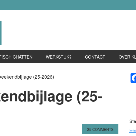
TISCH CHATTEN
WERKSTUK?
CONTACT
OVER K
P
weekendbijlage (25-2026)
S
endbijlage (25-
Ste
25 COMMENTS
Ee