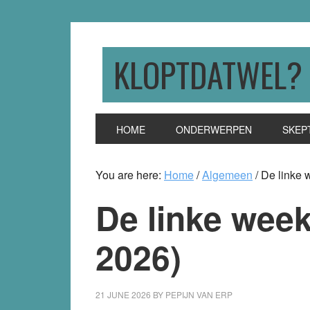
Skip
Skip
Skip
to
to
to
primary
main
primary
KLOPTDATWEL?
navigation
content
sidebar
HOME
ONDERWERPEN
SKEP
You are here:
Home
/
Algemeen
/
De linke 
De linke week
2026)
21 JUNE 2026
BY
PEPIJN VAN ERP