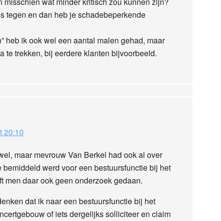
n misschien wat minder kritisch zou kunnen zijn?
vies tegen en dan heb je schadebeperkende
n” heb ik ook wel een aantal malen gehad, maar
na te trekken, bij eerdere klanten bijvoorbeeld.
t 20:10
n wel, maar mevrouw Van Berkel had ook al over
e bemiddeld werd voor een bestuursfunctie bij het
ft men daar ook geen onderzoek gedaan.
denken dat ik naar een bestuursfunctie bij het
certgebouw of iets dergelijks solliciteer en claim