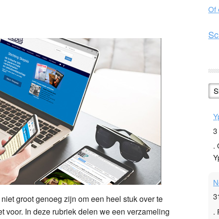
Of
n
l
hare
Sc
S
Y
3
.
Y
N
3
niet groot genoeg zijn om een heel stuk over te
et voor. In deze rubriek delen we een verzameling
.