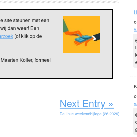
H
ze site steunen met een
o
 wij dan weer! Een
v
verzoek
(of klik op de
Maarten Koller, formeel
K
o
Next Entry »
v
De linke weekendbijlage (26-2026)