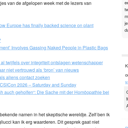
e
tjes van de afgelopen week met de lezers van
t
m
j
w Europe has finally backed science on plant
d
?
P
tment’ Involves Gassing Naked People in Plastic Bags
3
.
l twijfels over integriteit ontslagen wetenschapper
K
t
ar niet vertrouwd als ‘bron’ van nieuws
o
v
als aliens contact zoeken
v
D
t”: CSICon 2026 – Saturday and Sunday
g
h auch geholfen“: Die Sache mit der Homöopathie bei
z
t
bekende namen in het skeptische wereldje. Zelf ben ik
ucci kan ik erg waarderen. Dit gesprek gaat niet