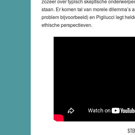
zozeer over typisch skeptische onderwerpe
staan. Er komen tal van morele dilemma’s aa
problem bijvoorbeeld) en Pigliucci legt helde
ethische perspectieven.
STE