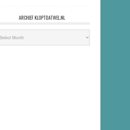
ARCHIEF KLOPTDATWEL.NL
hief
ptdatwel.nl