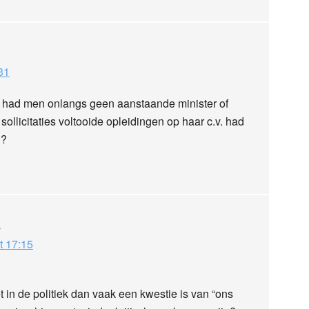
31
 had men onlangs geen aanstaande minister of
 sollicitaties voltooide opleidingen op haar c.v. had
n?
s
t 17:15
 in de politiek dan vaak een kwestie is van “ons