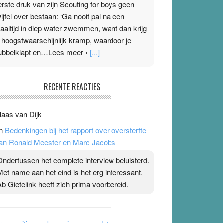
erste druk van zijn Scouting for boys geen
wijfel over bestaan: ‘Ga nooit pal na een
aaltijd in diep water zwemmen, want dan krijg
e hoogstwaarschijnlijk kramp, waardoor je
ubbelklapt en…Lees meer ›
[...]
leisterplakkers in de topspsort
RECENTE REACTIES
1 July 2026
-
Ward van Beek
 Na mondtape is nu de neuspleister in trek bij
laas van Dijk
opsporters. Ze hopen ermee hun hartslag te
n
Bedenkingen bij het rapport over oversterfte
erlagen terwijl ze meer zuurstof opnemen.
an Ronald Meester en Marc Jacobs
aarop heeft zo’n pleister geen effect. Maar het
evoel ‘makkelijker te ademen’ kan goud waard
Ondertussen het complete interview beluisterd.
ijn. Door…Lees meer Pleisterplakkers in de
Met name aan het eind is het erg interessant.
opspsort ›
[...]
Ab Gietelink heeft zich prima voorbereid.