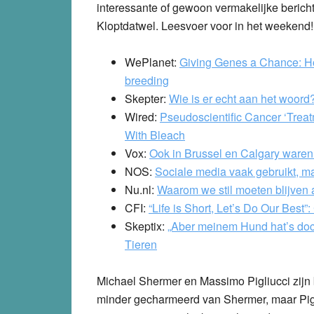
interessante of gewoon vermakelijke berich
Kloptdatwel. Leesvoer voor in het weekend!
WePlanet:
Giving Genes a Chance: Ho
breeding
Skepter:
Wie is er echt aan het woord
Wired:
Pseudoscientific Cancer ‘Trea
With Bleach
Vox:
Ook in Brussel en Calgary waren a
NOS:
Sociale media vaak gebruikt, ma
Nu.nl:
Waarom we stil moeten blijven 
CFI:
“Life is Short, Let’s Do Our Bes
Skeptix:
„Aber meinem Hund hat’s doc
Tieren
Michael Shermer en Massimo Pigliucci zijn 
minder gecharmeerd van Shermer, maar Pigli