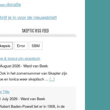
o
e
donatie
 een
k
hrijf je in voor de nieuwsbrief!
SKEPTIC RSS FEED
kepsis
Error
SBM
pe & Ionica zijn skeptisch
 August 2026
-
Ward van Beek
 Ook in het zomernummer van Skepter zijn
pe en Ionica weer skeptisch …
[...]
o Title
1 July 2026
-
Ward van Beek
 Robert Baden-Powell liet er in 1908, in de