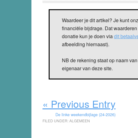
Waardeer je dit artikel? Je kunt on
financiële bijdrage. Dat waarderen
donatie kun je doen via
dit betaal
afbeelding hiernaast).
NB de rekening staat op naam van 
eigenaar van deze site.
« Previous Entry
De linke weekendbijlage (24-2026)
FILED UNDER:
ALGEMEEN