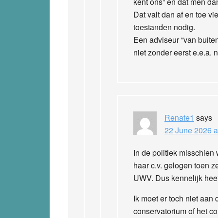
kent ons” en dat men da
Dat valt dan af en toe 
toestanden nodig.
Een adviseur “van buite
niet zonder eerst e.e.a. 
Renate1
says
22 June 2026 a
In de politiek misschie
haar c.v. gelogen toen z
UWV. Dus kennelijk hee
Ik moet er toch niet aan 
conservatorium of het con