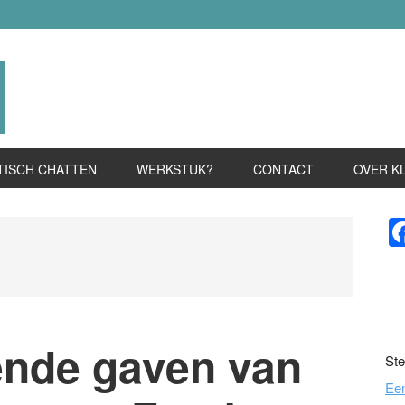
TISCH CHATTEN
WERKSTUK?
CONTACT
OVER K
P
S
ende gaven van
Ste
Ee