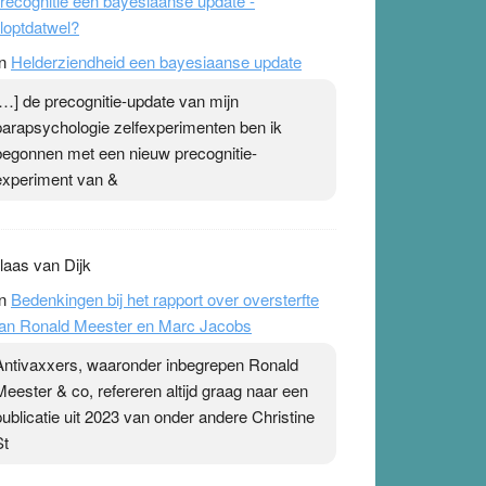
recognitie een bayesiaanse update -
loptdatwel?
n
Helderziendheid een bayesiaanse update
[…] de precognitie-update van mijn
parapsychologie zelfexperimenten ben ik
begonnen met een nieuw precognitie-
experiment van &
laas van Dijk
n
Bedenkingen bij het rapport over oversterfte
an Ronald Meester en Marc Jacobs
Antivaxxers, waaronder inbegrepen Ronald
Meester & co, refereren altijd graag naar een
publicatie uit 2023 van onder andere Christine
St