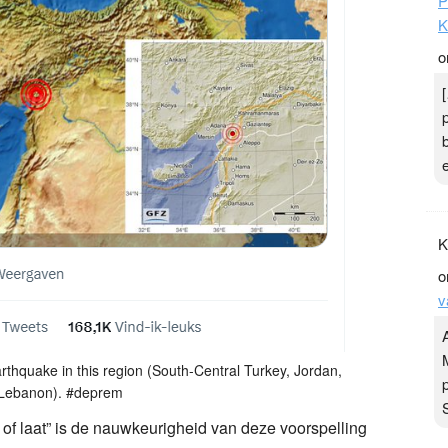
P
K
o
K
o
v
arthquake in this region (South-Central Turkey, Jordan,
 Lebanon). #deprem
f laat” is de nauwkeurigheid van deze voorspelling