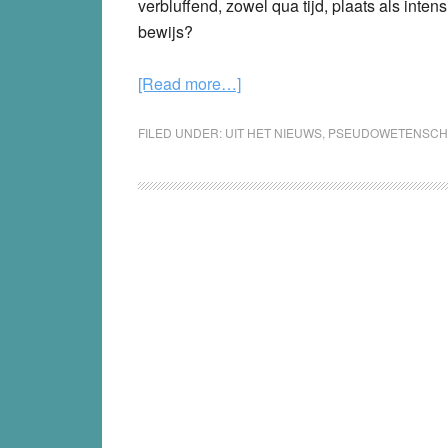
verbluffend, zowel qua tijd, plaats als intens
bewijs?
about
[Read more…]
De
voorspellende
FILED UNDER:
UIT HET NIEUWS
,
PSEUDOWETENSCH
gaven
van
aardbevingsgoeroe
Frank
Hoogerbeets