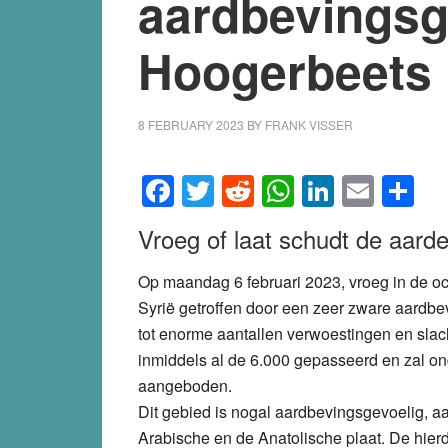
aardbevingsg
Hoogerbeets
8 FEBRUARY 2023
BY
FRANK VISSER
Facebook
Twitter
Reddit
WhatsApp
LinkedI
Emai
S
Vroeg of laat schudt de aard
Op maandag 6 februari 2023, vroeg in de o
Syrië getroffen door een zeer zware aardbev
tot enorme aantallen verwoestingen en slach
inmiddels al de 6.000 gepasseerd en zal onge
aangeboden.
Dit gebied is nogal aardbevingsgevoelig, 
Arabische en de Anatolische plaat. De hi