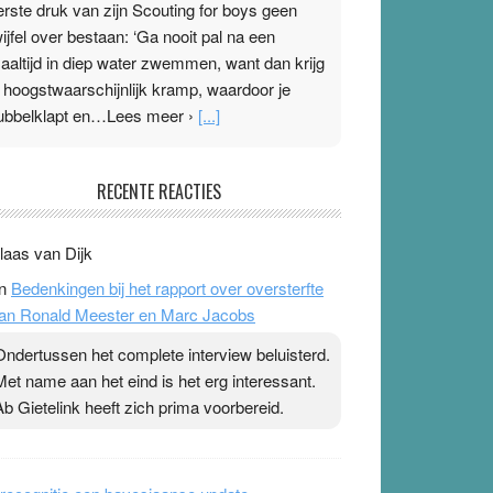
erste druk van zijn Scouting for boys geen
wijfel over bestaan: ‘Ga nooit pal na een
aaltijd in diep water zwemmen, want dan krijg
e hoogstwaarschijnlijk kramp, waardoor je
ubbelklapt en…Lees meer ›
[...]
leisterplakkers in de topspsort
RECENTE REACTIES
1 July 2026
-
Ward van Beek
 Na mondtape is nu de neuspleister in trek bij
laas van Dijk
opsporters. Ze hopen ermee hun hartslag te
n
Bedenkingen bij het rapport over oversterfte
erlagen terwijl ze meer zuurstof opnemen.
an Ronald Meester en Marc Jacobs
aarop heeft zo’n pleister geen effect. Maar het
evoel ‘makkelijker te ademen’ kan goud waard
Ondertussen het complete interview beluisterd.
ijn. Door…Lees meer Pleisterplakkers in de
Met name aan het eind is het erg interessant.
opspsort ›
[...]
Ab Gietelink heeft zich prima voorbereid.