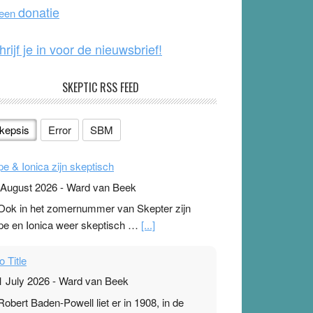
o
e
donatie
 een
k
hrijf je in voor de nieuwsbrief!
SKEPTIC RSS FEED
kepsis
Error
SBM
pe & Ionica zijn skeptisch
 August 2026
-
Ward van Beek
 Ook in het zomernummer van Skepter zijn
pe en Ionica weer skeptisch …
[...]
o Title
1 July 2026
-
Ward van Beek
 Robert Baden-Powell liet er in 1908, in de