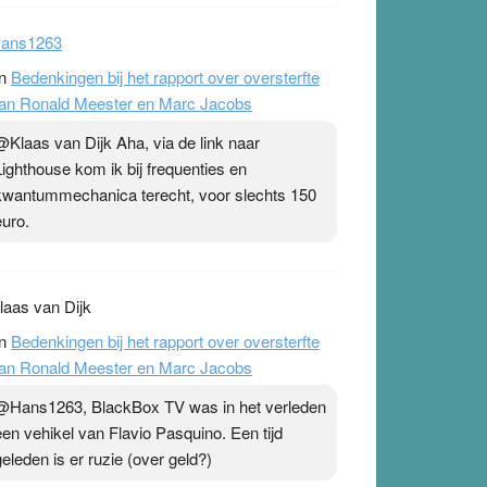
ans1263
n
Bedenkingen bij het rapport over oversterfte
an Ronald Meester en Marc Jacobs
@Klaas van Dijk Aha, via de link naar
Lighthouse kom ik bij frequenties en
kwantummechanica terecht, voor slechts 150
euro.
laas van Dijk
n
Bedenkingen bij het rapport over oversterfte
an Ronald Meester en Marc Jacobs
@Hans1263, BlackBox TV was in het verleden
een vehikel van Flavio Pasquino. Een tijd
geleden is er ruzie (over geld?)