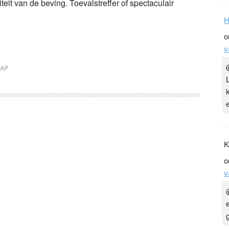
iteit van de beving. Toevalstreffer of spectaculair
H
o
v
AP
K
o
v