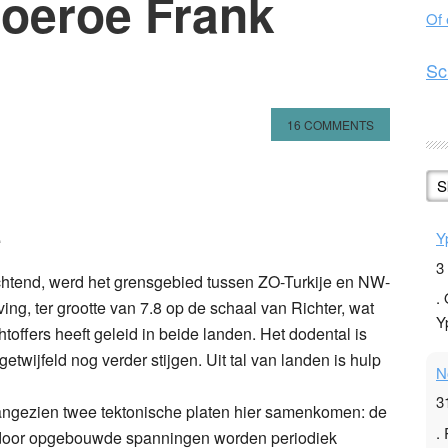
oeroe Frank
Of
Sc
16 COMMENTS
n
l
hare
S
e
Y
3
chtend, werd het grensgebied tussen ZO-Turkije en NW-
.
ing, ter grootte van 7.8 op de schaal van Richter, wat
Y
toffers heeft geleid in beide landen. Het dodental is
twijfeld nog verder stijgen. Uit tal van landen is hulp
N
3
aangezien twee tektonische platen hier samenkomen: de
.
erdoor opgebouwde spanningen worden periodiek