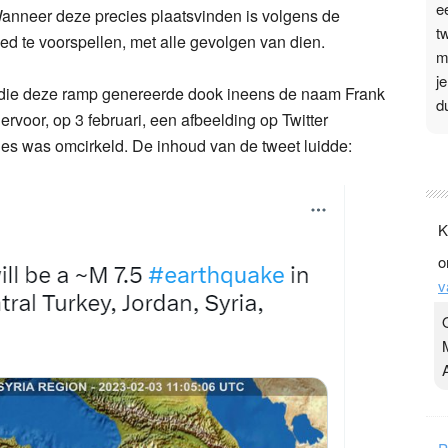
e
Wanneer deze precies plaatsvinden is volgens de
t
ed te voorspellen, met alle gevolgen van dien.
m
j
die deze ramp genereerde dook ineens de naam Frank
d
voor, op 3 februari, een afbeelding op Twitter
es was omcirkeld. De inhoud van de tweet luidde:
P
3
.
K
t
o
v
v
D
g
z
t