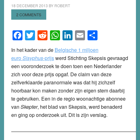
18 DECEMBER 2013
BY
ROBERT
2 COMMENTS
Facebook
Twitter
Reddit
WhatsApp
LinkedIn
Email
Share
In het kader van de
Belgische 1 miljoen
euro
Sisyphus
-prijs
werd Stichting Skepsis gevraagd
een vooronderzoek te doen toen een Nederlander
zich voor deze prijs opgaf. De claim van deze
zelfverklaarde paranormale was dat hij zichzelf
hoorbaar kon maken zonder zijn eigen stem daarbij
te gebruiken. Een in de regio woonachtige abonnee
van
Skepter
, het blad van Skepsis, werd benaderd
en ging op onderzoek uit. Dit is zijn verslag.
——————————————————————————