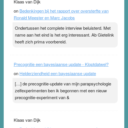
Klaas van Dijk
topsporters. Ze hopen ermee hun hartslag te verlagen
on
Bedenkingen bij het rapport over oversterfte van
terwijl ze meer zuurstof opnemen. Daarop heeft zo’n
Ronald Meester en Marc Jacobs
pleister geen effect. Maar het gevoel ‘makkelijker te
ademen’ kan goud waard zijn. Door…Lees meer
Ondertussen het complete interview beluisterd. Met
Pleisterplakkers in de topspsort ›
[...]
name aan het eind is het erg interessant. Ab Gietelink
heeft zich prima voorbereid.
Precognitie een bayesiaanse update - Kloptdatwel?
on
Helderziendheid een bayesiaanse update
[…] de precognitie-update van mijn parapsychologie
zelfexperimenten ben ik begonnen met een nieuw
precognitie-experiment van &
Klaas van Dijk