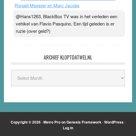
Ronald Meester en Marc Jacobs
@Hans1263, BlackBox TV was in het verleden een
vehikel van Flavio Pasquino. Een tijd geleden is er
ruzie (over geld?)
ARCHIEF KLOPTDATWEL.NL
Archief
Kloptdatwel.nl
Copyright © 2026 ·
Metro Pro
on
Genesis Framework
·
WordPress
·
Log in