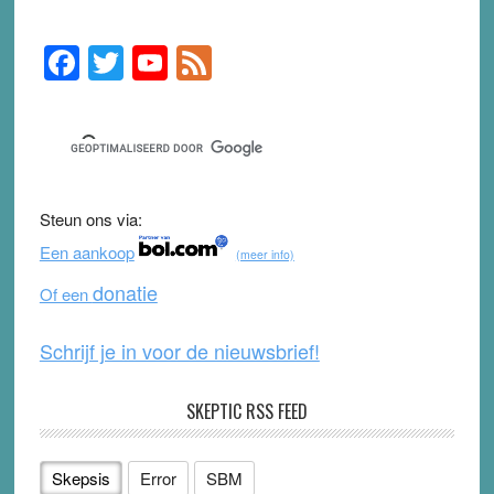
F
T
Y
F
Primary
Sidebar
a
wi
o
e
c
tt
u
e
e
er
T
d
b
u
Steun ons via:
o
b
Een aankoop
(meer info)
o
e
donatie
Of een
k
Schrijf je in voor de nieuwsbrief!
SKEPTIC RSS FEED
Skepsis
Error
SBM