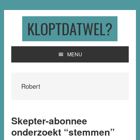
Skip
Skip
Skip
to
to
to
primary
main
primary
KLOPTDATWEL?
navigation
content
sidebar
MENU
Robert
Skepter-abonnee
onderzoekt “stemmen”