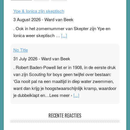
Ype & Ionica zijn skeptisch
3 August 2026
-
Ward van Beek
. Ook in het zomernummer van Skepter zijn Ype en
Ionica weer skeptisch …
[...]
No Title
31 July 2026
-
Ward van Beek
. Robert Baden-Powell liet er in 1908, in de eerste druk
van zijn Scouting for boys geen twijfel over bestaan:
‘Ga nooit pal na een maaltijd in diep water zwemmen,
want dan krijg je hoogstwaarschijnlijk kramp, waardoor
je dubbelklapt en…Lees meer ›
[...]
Pleisterplakkers in de topspsort
RECENTE REACTIES
31 July 2026
-
Ward van Beek
. Na mondtape is nu de neuspleister in trek bij