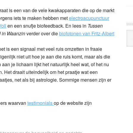
raat is een van de vele kwakapparaten die op de markt
 ergens iets te maken hebben met
electroacupunctuur
oll
en een snufje biofeedback. En lees in
Tussen
 in Waanzin
verder over die
biofotonen van Fritz-Albert
Arc
Klo
et is een signaal met veel ruis omzetten in fraaie
enlijk niet uit hoe je aan die ruis komt, maar als die
aan je lichaam lijkt het natuurlijk heel wat, of het nu
 Het draait uiteindelijk om het praatje wat een
laatjes, net als bij astrologie. Sommige mensen zijn er
’ers waarvan
testimonials
op de website zijn