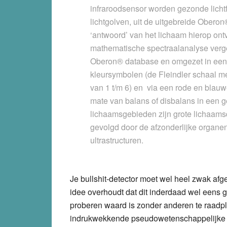
infraroodsensor worden gezonde licht
lichtgolven, uit de uitgebreide Obero
‘antwoord’ van het lichaam hierop o
mathematische spectraalanalyse ver
Oberon® database en omgezet in een d
kleursymbolen (de Fleindler schaal m
van 1 t/m 6) en via een rode en blau
mate van balans of disbalans in een
lichaamsgebieden zijn grote lichaamsd
gevolgd door de afzonderlijke organen
ultrastructuren.
Je bullshit-detector moet wel heel zwak afge
idee overhoudt dat dit inderdaad wel eens
proberen waard is zonder anderen te raadpl
indrukwekkende pseudowetenschappelijke 