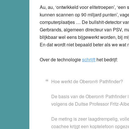
Au, au, ‘ontwikkeld voor elitetroepen’, ‘een 
kunnen scannen op 90 miljard punten’, vag
computerplaatjes … De bullshit-detector va
Gerbrands, algemeen directeur van PSV, m
blijkbaar wel eens bijgewerkt worden, bij mij s
En dat wordt niet bepaald beter als we wat
Over de technologie
schrijft
het bedrijf:
Hoe werkt de Oberon® Pathfinder?
De basis van de Oberon® Pathfinder i
volgens de Duitse Professor Fritz-Alb
De meting is zeer laagdrempelig, voll
coachee krijgt een koptelefoon opgez