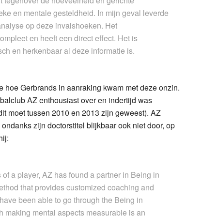
t tegenover de hoeveelheid en gerichte
sieke en mentale gesteldheid. In mijn geval leverde
 analyse op deze invalshoeken. Het
pleet en heeft een direct effect. Het is
sch en herkenbaar al deze informatie is.
e hoe Gerbrands in aanraking kwam met deze onzin.
etbalclub AZ enthousiast over en indertijd was
(dit moet tussen 2010 en 2013 zijn geweest). AZ
ondanks zijn doctorstitel blijkbaar ook niet door, op
hij:
of a player, AZ has found a partner in Being in
ethod that provides customized coaching and
 have been able to go through the Being in
ich making mental aspects measurable is an