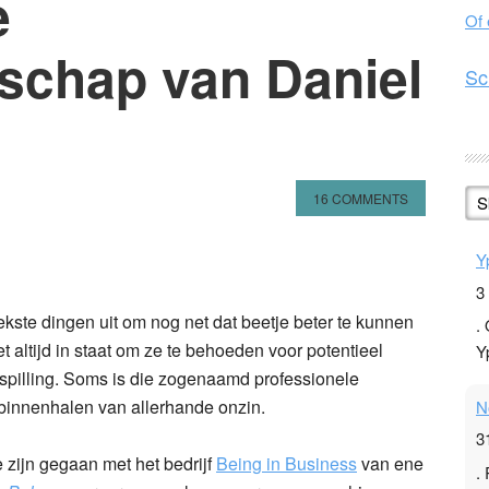
e
Of
chap van Daniel
Sc
16 COMMENTS
S
n
l
hare
Y
3
kste dingen uit om nog net dat beetje beter te kunnen
.
et altijd in staat om ze te behoeden voor potentieel
Y
rspilling. Soms is die zogenaamd professionele
 binnenhalen van allerhande onzin.
N
3
e zijn gegaan met het bedrijf
Being in Business
van ene
.