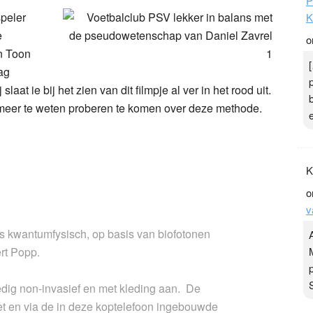
P
speler
K
e
o
n Toon
ag
laat ie bij het zien van dit filmpje al ver in het rood uit.
 meer te weten proberen te komen over deze methode.
K
o
v
s kwantumfysisch, op basis van biofotonen
ert Popp.
edig non-invasief en met kleding aan. De
et en via de in deze koptelefoon ingebouwde