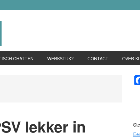
TISCH CHATTEN
WERKSTUK?
CONTACT
OVER K
P
S
SV lekker in
Ste
Ee