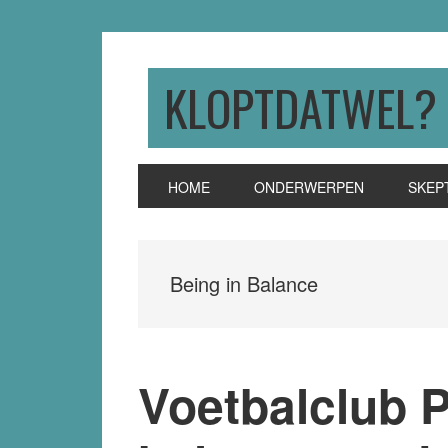
Skip
Skip
Skip
to
to
to
primary
main
primary
KLOPTDATWEL?
navigation
content
sidebar
HOME
ONDERWERPEN
SKEP
Being in Balance
Voetbalclub P