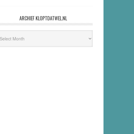
ARCHIEF KLOPTDATWEL.NL
hief
ptdatwel.nl