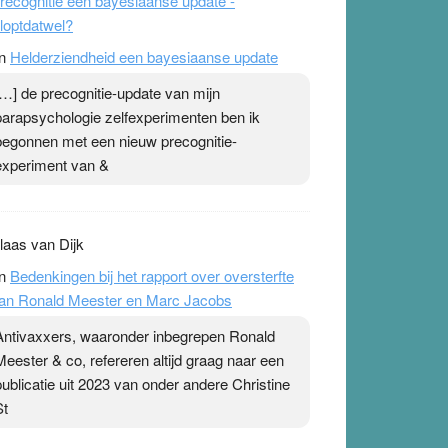
recognitie een bayesiaanse update -
loptdatwel?
n
Helderziendheid een bayesiaanse update
[…] de precognitie-update van mijn
parapsychologie zelfexperimenten ben ik
begonnen met een nieuw precognitie-
experiment van &
laas van Dijk
n
Bedenkingen bij het rapport over oversterfte
an Ronald Meester en Marc Jacobs
Antivaxxers, waaronder inbegrepen Ronald
Meester & co, refereren altijd graag naar een
publicatie uit 2023 van onder andere Christine
St