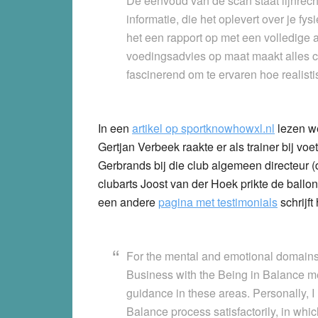
De eenvoud van de scan staat lijnrech
informatie, die het oplevert over je fy
het een rapport op met een volledige
voedingsadvies op maat maakt alles com
fascinerend om te ervaren hoe realisti
In een
artikel op sportknowhowxl.nl
lezen w
Gertjan Verbeek raakte er als trainer bij vo
Gerbrands bij die club algemeen directeur 
clubarts Joost van der Hoek prikte de ballon 
een andere
pagina met testimonials
schrijft 
For the mental and emotional domains 
Business with the Being in Balance m
guidance in these areas. Personally, I
Balance process satisfactorily, in wh