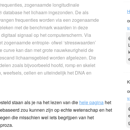
frequenties, zogenaamde longitudinale
H
n® database het lichaam ingezonden. De als
ntvangen frequenties worden via een zogenaamde
o
geleken met de benchmark waarden in deze
v
igitaal signaal op het computerscherm. Via
et zogenaamde entropie- ofwel ‘stresswaarden’
we curve kan dan met grote nauwkeurigheid de
 gescand lichaamsgebied worden afgelezen. Die
elen zoals bijvoorbeeld hoofd, romp en skelet
, weefsels, cellen en uiteindelijk het DNA en
K
o
v
steld staan als je na het lezen van die
hele pagina
het
 gebaseerd zou kunnen zijn op echte wetenschap en het
egen die misschien wel iets begrijpen van het
proza.