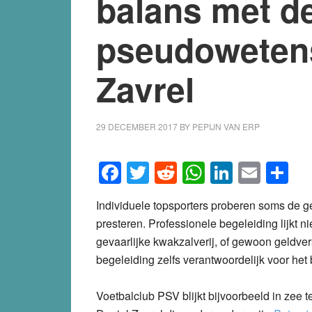
balans met d
pseudowetens
Zavrel
29 DECEMBER 2017
BY
PEPIJN VAN ERP
Facebook
Twitter
Reddit
WhatsApp
LinkedI
Emai
S
Individuele topsporters proberen soms de ge
presteren. Professionele begeleiding lijkt ni
gevaarlijke kwakzalverij, of gewoon geldve
begeleiding zelfs verantwoordelijk voor het
Voetbalclub PSV blijkt bijvoorbeeld in zee t