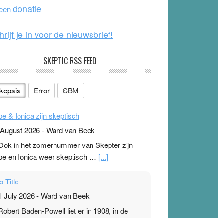
o
e
donatie
 een
k
hrijf je in voor de nieuwsbrief!
SKEPTIC RSS FEED
kepsis
Error
SBM
pe & Ionica zijn skeptisch
 August 2026
-
Ward van Beek
 Ook in het zomernummer van Skepter zijn
pe en Ionica weer skeptisch …
[...]
o Title
1 July 2026
-
Ward van Beek
 Robert Baden-Powell liet er in 1908, in de