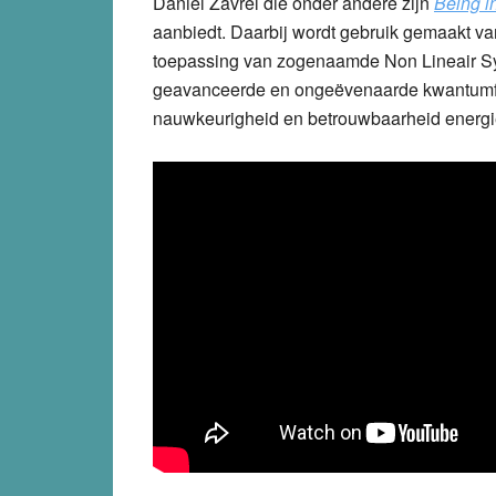
Daniel Zavrel die onder andere zijn
Being i
aanbiedt. Daarbij wordt gebruik gemaakt v
toepassing van zogenaamde Non Lineair Sys
geavanceerde en ongeëvenaarde kwantumfy
nauwkeurigheid en betrouwbaarheid energie 