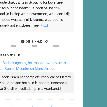
erste druk van zijn Scouting for boys geen
wijfel over bestaan: ‘Ga nooit pal na een
aaltijd in diep water zwemmen, want dan krijg
e hoogstwaarschijnlijk kramp, waardoor je
ubbelklapt en…Lees meer ›
[...]
leisterplakkers in de topspsort
RECENTE REACTIES
1 July 2026
-
Ward van Beek
 Na mondtape is nu de neuspleister in trek bij
laas van Dijk
opsporters. Ze hopen ermee hun hartslag te
n
Bedenkingen bij het rapport over oversterfte
erlagen terwijl ze meer zuurstof opnemen.
an Ronald Meester en Marc Jacobs
aarop heeft zo’n pleister geen effect. Maar het
evoel ‘makkelijker te ademen’ kan goud waard
Ondertussen het complete interview beluisterd.
ijn. Door…Lees meer Pleisterplakkers in de
Met name aan het eind is het erg interessant.
opspsort ›
[...]
Ab Gietelink heeft zich prima voorbereid.