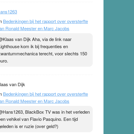
ans1263
n
Bedenkingen bij het rapport over oversterfte
an Ronald Meester en Marc Jacobs
@Klaas van Dijk Aha, via de link naar
Lighthouse kom ik bij frequenties en
kwantummechanica terecht, voor slechts 150
euro.
laas van Dijk
n
Bedenkingen bij het rapport over oversterfte
an Ronald Meester en Marc Jacobs
@Hans1263, BlackBox TV was in het verleden
een vehikel van Flavio Pasquino. Een tijd
geleden is er ruzie (over geld?)