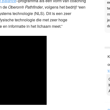
n Balance
–
programma als een vorm van coaching
e
an de
Oberon® Pathfinder
, volgens het bedrijf “een
t
tems technologie (NLS). Dit is een zeer
m
sische technologie die met zeer hoge
j
d
en informatie in het lichaam meet.”
P
3
.
K
t
o
v
v
D
g
z
t