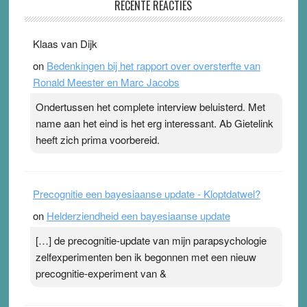
RECENTE REACTIES
31 July 2026
-
Ward van Beek
. Na mondtape is nu de neuspleister in trek bij
Klaas van Dijk
topsporters. Ze hopen ermee hun hartslag te verlagen
on
Bedenkingen bij het rapport over oversterfte van
terwijl ze meer zuurstof opnemen. Daarop heeft zo’n
Ronald Meester en Marc Jacobs
pleister geen effect. Maar het gevoel ‘makkelijker te
ademen’ kan goud waard zijn. Door…Lees meer
Ondertussen het complete interview beluisterd. Met
Pleisterplakkers in de topspsort ›
[...]
name aan het eind is het erg interessant. Ab Gietelink
heeft zich prima voorbereid.
Precognitie een bayesiaanse update - Kloptdatwel?
on
Helderziendheid een bayesiaanse update
[…] de precognitie-update van mijn parapsychologie
zelfexperimenten ben ik begonnen met een nieuw
precognitie-experiment van &