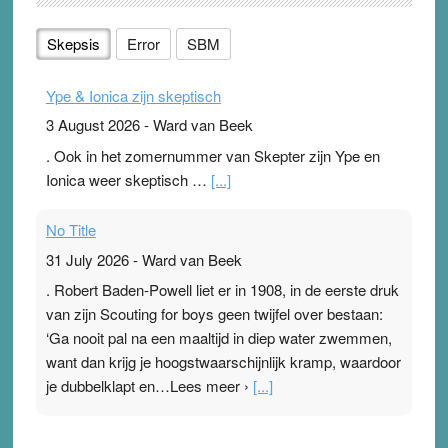
Skepsis
Error
SBM
Ype & Ionica zijn skeptisch
3 August 2026
-
Ward van Beek
. Ook in het zomernummer van Skepter zijn Ype en
Ionica weer skeptisch …
[...]
No Title
31 July 2026
-
Ward van Beek
. Robert Baden-Powell liet er in 1908, in de eerste druk
van zijn Scouting for boys geen twijfel over bestaan:
‘Ga nooit pal na een maaltijd in diep water zwemmen,
want dan krijg je hoogstwaarschijnlijk kramp, waardoor
je dubbelklapt en…Lees meer ›
[...]
Pleisterplakkers in de topspsort