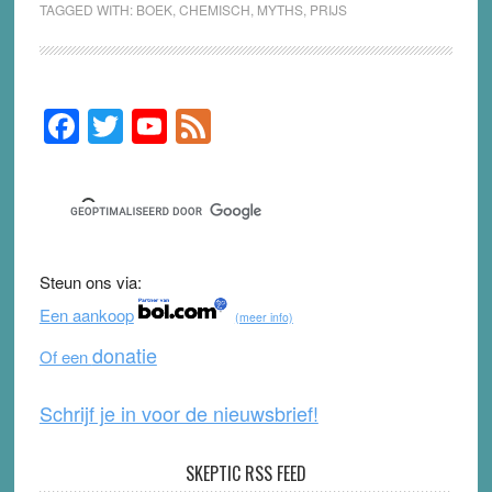
TAGGED WITH:
BOEK
,
CHEMISCH
,
MYTHS
,
PRIJS
F
T
Y
F
Primary
Sidebar
a
wi
o
e
c
tt
u
e
e
er
T
d
b
u
Steun ons via:
o
b
Een aankoop
(meer info)
o
e
donatie
Of een
k
Schrijf je in voor de nieuwsbrief!
SKEPTIC RSS FEED