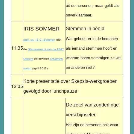
uit de hersenen, maar geldt als
onverklaarbaar.
IRIS SOMMER
Stemmen in beeld
Wat gebeurt er in de hersenen
prof. dr. I.E.C. Sommer
leidt
11.35
als iemand stemmen hoort en
de
Stemmenpoli van de UMC
waarom horen sommigen ze wel
Utrecht
en schreef
Stemmen
en anderen niet?
horen
(april 2011).
Korte presentatie over Skepsis-werkgroepen
12.35
gevolgd door lunchpauze
De zetel van zonderlinge
verschijnselen
Het zijn de hersenen ook waar