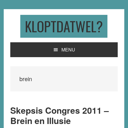
Skip
Skip
Skip
to
to
to
primary
main
primary
KLOPTDATWEL?
navigation
content
sidebar
MENU
brein
Skepsis Congres 2011 –
Brein en Illusie