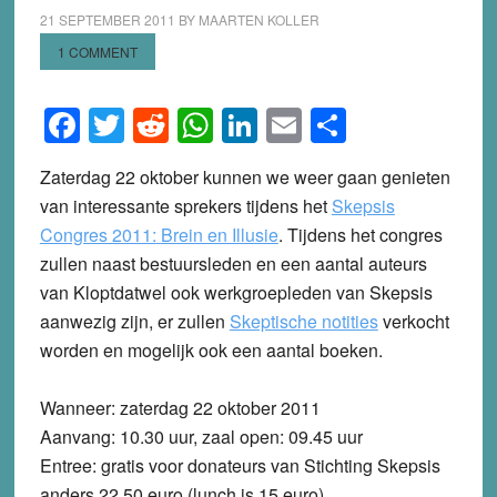
21 SEPTEMBER 2011
BY
MAARTEN KOLLER
1 COMMENT
Facebook
Twitter
Reddit
WhatsApp
LinkedIn
Email
Share
Zaterdag 22 oktober kunnen we weer gaan genieten
van interessante sprekers tijdens het
Skepsis
Congres 2011:
Brein en Illusie
. Tijdens het congres
zullen naast bestuursleden en een aantal auteurs
van Kloptdatwel ook werkgroepleden van Skepsis
aanwezig zijn, er zullen
Skeptische notities
verkocht
worden en mogelijk ook een aantal boeken.
Wanneer
: zaterdag 22 oktober 2011
Aanvang
: 10.30 uur, zaal open: 09.45 uur
Entree
: gratis voor donateurs van Stichting Skepsis
anders 22,50 euro (lunch is 15 euro)