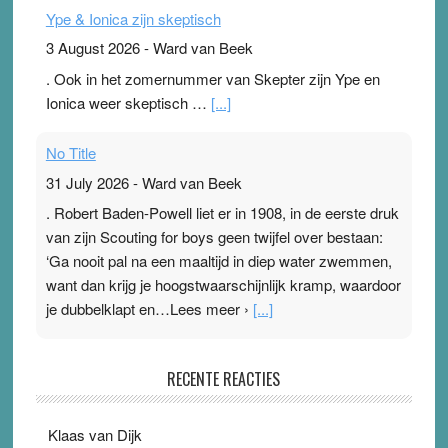
Ype & Ionica zijn skeptisch
3 August 2026
-
Ward van Beek
. Ook in het zomernummer van Skepter zijn Ype en
Ionica weer skeptisch …
[...]
No Title
31 July 2026
-
Ward van Beek
. Robert Baden-Powell liet er in 1908, in de eerste druk
van zijn Scouting for boys geen twijfel over bestaan:
‘Ga nooit pal na een maaltijd in diep water zwemmen,
want dan krijg je hoogstwaarschijnlijk kramp, waardoor
je dubbelklapt en…Lees meer ›
[...]
Pleisterplakkers in de topspsort
RECENTE REACTIES
31 July 2026
-
Ward van Beek
. Na mondtape is nu de neuspleister in trek bij
Klaas van Dijk
topsporters. Ze hopen ermee hun hartslag te verlagen