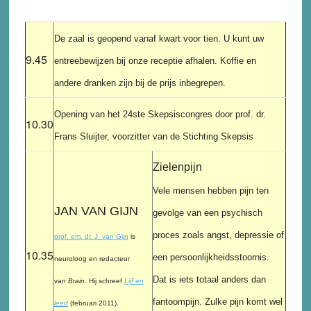
De zaal is geopend vanaf kwart voor tien. U kunt uw
9.45
entreebewijzen bij onze receptie afhalen. Koffie en
andere dranken zijn bij de prijs inbegrepen.
Opening van het 24ste Skepsiscongres door prof. dr.
10.30
Frans Sluijter, voorzitter van de Stichting Skepsis
Zielenpijn
Vele mensen hebben pijn ten
JAN VAN GIJN
gevolge van een psychisch
proces zoals angst, depressie of
prof. em. dr. J. van Gijn
is
10.35
een persoonlijkheidsstoornis.
neuroloog en redacteur
Dat is iets totaal anders dan
van
Brain
. Hij schreef
Lijf en
fantoompijn. Zulke pijn komt wel
leed
(februari 2011).