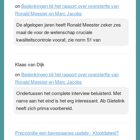
on
Bedenkingen bij het rapport over oversterfte van
terwijl ze meer zuurstof opnemen. Daarop heeft zo’n
Ronald Meester en Marc Jacobs
pleister geen effect. Maar het gevoel ‘makkelijker te
ademen’ kan goud waard zijn. Door…Lees meer
De afgelopen jaren heeft Ronald Meester zeker zes
Pleisterplakkers in de topspsort ›
[...]
maal de voor de wetenschap cruciale
kwaliteitscontrole vooraf, zie norm 51 van
Klaas van Dijk
on
Bedenkingen bij het rapport over oversterfte van
Ronald Meester en Marc Jacobs
Ondertussen het complete interview beluisterd. Met
name aan het eind is het erg interessant. Ab Gietelink
heeft zich prima voorbereid.
Precognitie een bayesiaanse update - Kloptdatwel?