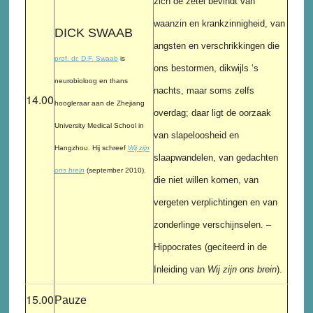
zich de zetel bevindt van
waanzin en krankzinnigheid, van
DICK SWAAB
angsten en verschrikkingen die
prof. dr. D.F. Swaab
is
ons bestormen, dikwijls ‘s
neurobioloog en thans
nachts, maar soms zelfs
14.00
hoogleraar aan de Zhejiang
overdag; daar ligt de oorzaak
University Medical School in
van slapeloosheid en
Hangzhou. Hij schreef
Wij zijn
slaapwandelen, van gedachten
ons brein
(september 2010).
die niet willen komen, van
vergeten verplichtingen en van
zonderlinge verschijnselen. –
Hippocrates (geciteerd in de
Inleiding van
Wij zijn ons brein
).
15.00
Pauze