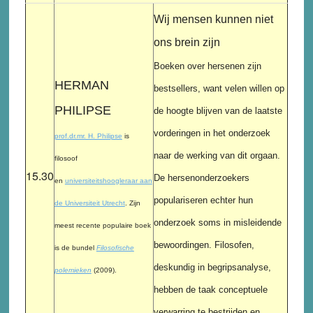
Wij mensen kunnen niet
ons brein zijn
Boeken over hersenen zijn
HERMAN
bestsellers, want velen willen op
PHILIPSE
de hoogte blijven van de laatste
vorderingen in het onderzoek
prof.dr.mr. H. Philipse
is
naar de werking van dit orgaan.
filosoof
15.30
De hersenonderzoekers
en
universiteitshoogleraar aan
populariseren echter hun
de Universiteit Utrecht
. Zijn
onderzoek soms in misleidende
meest recente populaire boek
bewoordingen. Filosofen,
is de bundel
Filosofische
deskundig in begripsanalyse,
polemieken
(2009).
hebben de taak conceptuele
verwarring te bestrijden en