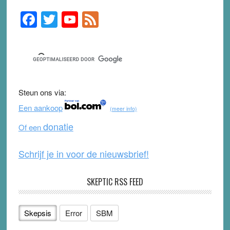
F
T
Y
F
Primary
Sidebar
a
wi
o
e
c
tt
u
e
e
er
T
d
b
u
Steun ons via:
o
b
Een aankoop
(meer info)
o
e
donatie
Of een
k
Schrijf je in voor de nieuwsbrief!
SKEPTIC RSS FEED
Skepsis
Error
SBM