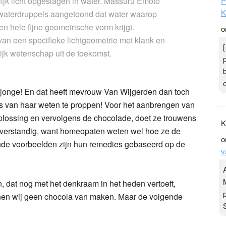
rlijk licht opgeslagen in water. Massuru Emoto
P
K
n waterdruppels aangetoond dat water waarop
een hele fijne geometrische vorm krijgt.
o
van een specifieke lichtgeometrie met klank en
ijk wetenschap uit de toekomst.
ejonge! En dat heeft mevrouw Van Wijgerden dan toch
es van haar weten te proppen! Voor het aanbrengen van
oplossing en vervolgens de chocolade, doet ze trouwens
K
verstandig, want homeopaten weten wel hoe ze de
o
ende voorbeelden zijn hun remedies gebaseerd op de
v
n, dat nog met het denkraam in het heden vertoeft,
nnen wij geen chocola van maken. Maar de volgende