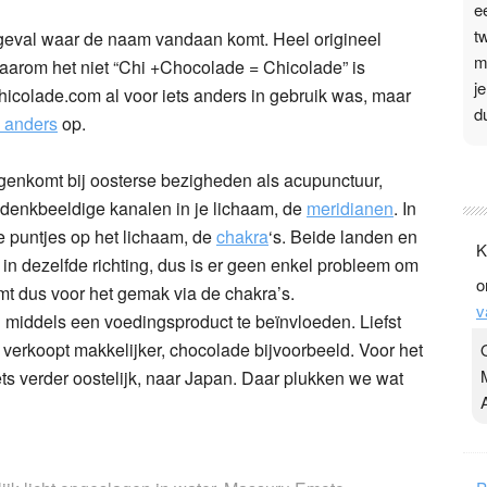
e
t
r geval waar de naam vandaan komt. Heel origineel
m
 waarom het niet “Chi +Chocolade = Chicola
d
e” is
j
icolade.com al voor iets anders in gebruik was, maar
d
 anders
op.
P
egenkomt bij oosterse bezigheden als acupunctuur,
3
n denkbeeldige kanalen in je lichaam, de
meridianen
. In
.
 puntjes op het lichaam, de
chakra
‘s. Beide landen en
K
t
 in dezelfde richting, dus is er geen enkel probleem om
o
v
mt dus voor het gemak via de chakra’s.
v
D
i middels een voedingsproduct te beïnvloeden. Liefst
g
 verkoopt makkelijker, chocolade bijvoorbeeld. Voor het
z
ts verder oostelijk, naar Japan. Daar plukken we wat
t