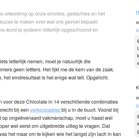
H
ve uitwerking op onze emoties, gedachtes en het
keuzes te maken over wat ons gevoel bepaalt.
o
ola
word je systeem letterlijk opgeschoond en
v
ets letterlijk nemen, moet je natuurlijk die
mmers geen lettters. Het lijkt me de kern van de zaak.
 het eindresultaat is het enige wat telt. Opgelicht.
K
o
 kan voor deze Chicolate in 14 verschillende combinaties
v
erecht bij een
verkoopadres
bij u in de buurt. Vooral bij
ept op ongeëvenaard vakmanschap, moet u haast wel
oper wel eerst om uitgebreide uitleg te vragen. Dat
was het maar om te kijken wie het langst zijn lach in kan