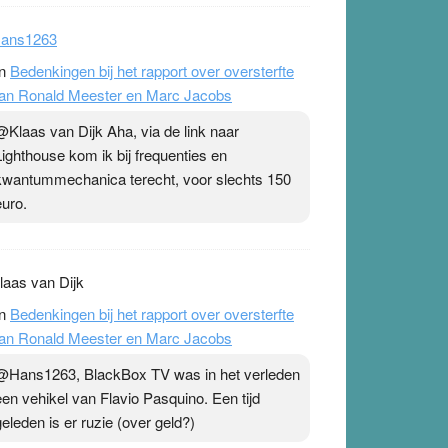
ans1263
n
Bedenkingen bij het rapport over oversterfte
an Ronald Meester en Marc Jacobs
@Klaas van Dijk Aha, via de link naar
Lighthouse kom ik bij frequenties en
kwantummechanica terecht, voor slechts 150
euro.
laas van Dijk
n
Bedenkingen bij het rapport over oversterfte
an Ronald Meester en Marc Jacobs
@Hans1263, BlackBox TV was in het verleden
een vehikel van Flavio Pasquino. Een tijd
geleden is er ruzie (over geld?)