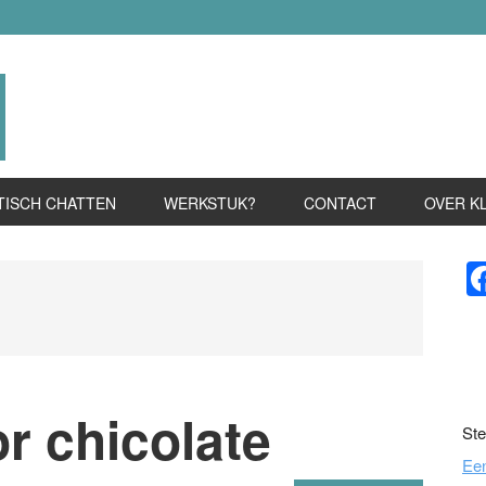
TISCH CHATTEN
WERKSTUK?
CONTACT
OVER K
P
S
r chicolate
Ste
Ee