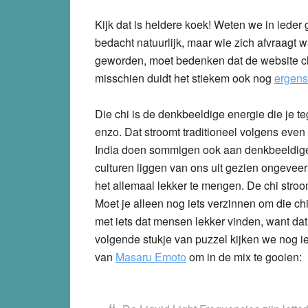
Kijk dat is heldere koek! Weten we in iede
bedacht natuurlijk, maar wie zich afvraagt
geworden, moet bedenken dat de website ch
misschien duidt het stiekem ook nog
ergens
Die chi is de denkbeeldige energie die je t
enzo. Dat stroomt traditioneel volgens eve
India doen sommigen ook aan denkbeeldige
culturen liggen van ons uit gezien ongeveer
het allemaal lekker te mengen. De chi stroo
Moet je alleen nog iets verzinnen om die ch
met iets dat mensen lekker vinden, want dat
volgende stukje van puzzel kijken we nog ie
van
Masaru Emoto
om in de mix te gooien: