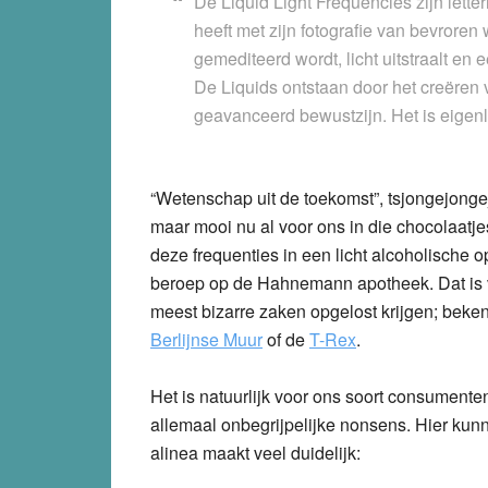
De Liquid Light Frequencies zijn lette
heeft met zijn fotografie van bevrore
gemediteerd wordt, licht uitstraalt en 
De Liquids ontstaan door het creëren 
geavanceerd bewustzijn. Het is eigenl
“Wetenschap uit de toekomst”, tsjongejong
maar mooi nu al voor ons in die chocolaatj
deze frequenties in een licht alcoholische 
beroep op de Hahnemann apotheek. Dat is 
meest bizarre zaken opgelost krijgen; bek
Berlijnse Muur
of de
T-Rex
.
Het is natuurlijk voor ons soort consumente
allemaal onbegrijpelijke nonsens. Hier ku
alinea maakt veel duidelijk: