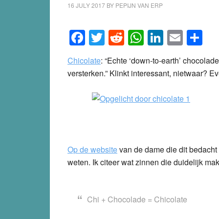
16 JULY 2017
BY
PEPIJN VAN ERP
Facebook
Twitter
Reddit
WhatsApp
LinkedI
Emai
S
Chicolate
: “Echte ‘down-to-earth’ chocolade 
versterken.” Klinkt interessant, nietwaar? Ev
Op de website
van de dame die dit bedacht
weten. Ik citeer wat zinnen die duidelijk 
Chi + Chocolade = Chicolate