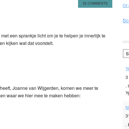
32 COMMENTS
Of
n
l
hare
Sc
met een sprankje licht om je te helpen je innerlijk te
en kijken wat dat voorstelt.
S
Y
3
.
 heeft, Joanne van Wijgerden, komen we meer te
Y
maken waar we hier mee te maken hebben:
N
3
.