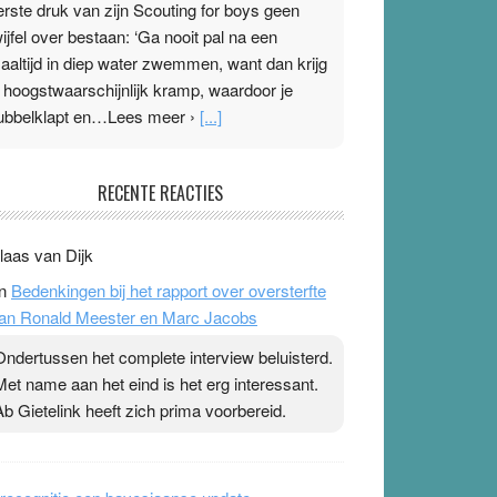
erste druk van zijn Scouting for boys geen
wijfel over bestaan: ‘Ga nooit pal na een
aaltijd in diep water zwemmen, want dan krijg
e hoogstwaarschijnlijk kramp, waardoor je
ubbelklapt en…Lees meer ›
[...]
leisterplakkers in de topspsort
RECENTE REACTIES
1 July 2026
-
Ward van Beek
 Na mondtape is nu de neuspleister in trek bij
laas van Dijk
opsporters. Ze hopen ermee hun hartslag te
n
Bedenkingen bij het rapport over oversterfte
erlagen terwijl ze meer zuurstof opnemen.
an Ronald Meester en Marc Jacobs
aarop heeft zo’n pleister geen effect. Maar het
evoel ‘makkelijker te ademen’ kan goud waard
Ondertussen het complete interview beluisterd.
ijn. Door…Lees meer Pleisterplakkers in de
Met name aan het eind is het erg interessant.
opspsort ›
[...]
Ab Gietelink heeft zich prima voorbereid.