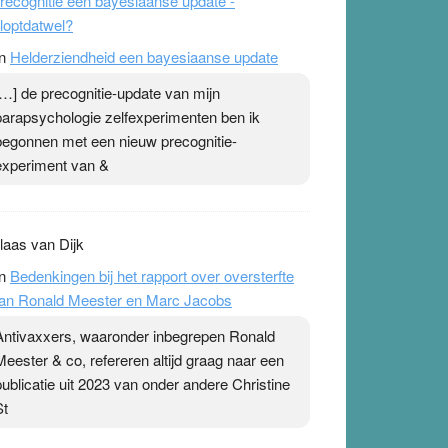
recognitie een bayesiaanse update -
loptdatwel?
n
Helderziendheid een bayesiaanse update
[…] de precognitie-update van mijn
parapsychologie zelfexperimenten ben ik
begonnen met een nieuw precognitie-
experiment van &
laas van Dijk
n
Bedenkingen bij het rapport over oversterfte
an Ronald Meester en Marc Jacobs
Antivaxxers, waaronder inbegrepen Ronald
Meester & co, refereren altijd graag naar een
publicatie uit 2023 van onder andere Christine
St