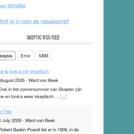
o
e
donatie
 een
k
hrijf je in voor de nieuwsbrief!
SKEPTIC RSS FEED
kepsis
Error
SBM
pe & Ionica zijn skeptisch
 August 2026
-
Ward van Beek
 Ook in het zomernummer van Skepter zijn
pe en Ionica weer skeptisch …
[...]
o Title
1 July 2026
-
Ward van Beek
 Robert Baden-Powell liet er in 1908, in de