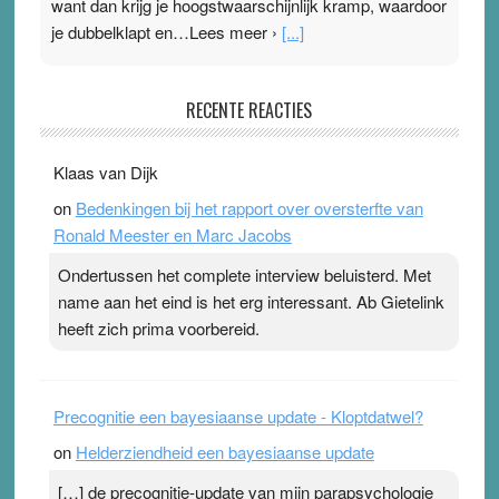
want dan krijg je hoogstwaarschijnlijk kramp, waardoor
je dubbelklapt en…Lees meer ›
[...]
Pleisterplakkers in de topspsort
RECENTE REACTIES
31 July 2026
-
Ward van Beek
. Na mondtape is nu de neuspleister in trek bij
Klaas van Dijk
topsporters. Ze hopen ermee hun hartslag te verlagen
on
Bedenkingen bij het rapport over oversterfte van
terwijl ze meer zuurstof opnemen. Daarop heeft zo’n
Ronald Meester en Marc Jacobs
pleister geen effect. Maar het gevoel ‘makkelijker te
ademen’ kan goud waard zijn. Door…Lees meer
Ondertussen het complete interview beluisterd. Met
Pleisterplakkers in de topspsort ›
[...]
name aan het eind is het erg interessant. Ab Gietelink
heeft zich prima voorbereid.
Precognitie een bayesiaanse update - Kloptdatwel?
on
Helderziendheid een bayesiaanse update
[…] de precognitie-update van mijn parapsychologie