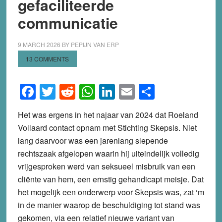
gefaciliteerde
communicatie
9 MARCH 2026
BY
PEPIJN VAN ERP
13 COMMENTS
Facebook
Twitter
Reddit
WhatsApp
LinkedIn
Email
Share
Het was ergens in het najaar van 2024 dat Roeland
Vollaard contact opnam met Stichting Skepsis. Niet
lang daarvoor was een jarenlang slepende
rechtszaak afgelopen waarin hij uiteindelijk volledig
vrijgesproken werd van seksueel misbruik van een
cliënte van hem, een ernstig gehandicapt meisje. Dat
het mogelijk een onderwerp voor Skepsis was, zat ‘m
in de manier waarop de beschuldiging tot stand was
gekomen, via een relatief nieuwe variant van