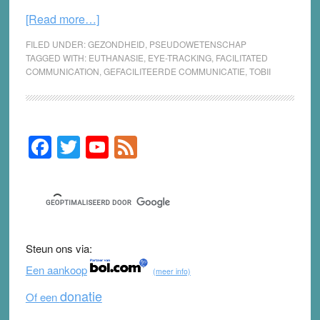
about
[Read more…]
Uiterst
FILED UNDER:
GEZONDHEID
,
PSEUDOWETENSCHAP
dubieus:
TAGGED WITH:
EUTHANASIE
,
EYE-TRACKING
,
FACILITATED
COMMUNICATION
,
GEFACILITEERDE COMMUNICATIE
,
TOBII
euthanasiewens
via
gefaciliteerde
communicatie
F
T
Y
F
Primary
Sidebar
a
wi
o
e
c
tt
u
e
e
er
T
d
b
u
Steun ons via:
o
b
Een aankoop
(meer info)
o
e
donatie
Of een
k