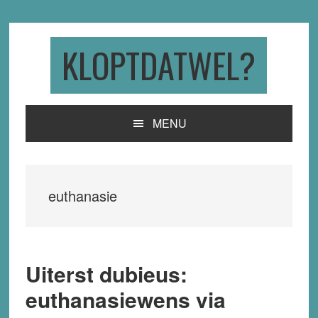
Skip
Skip
Skip
to
to
to
primary
main
primary
KLOPTDATWEL?
navigation
content
sidebar
MENU
euthanasie
Uiterst dubieus:
euthanasiewens via