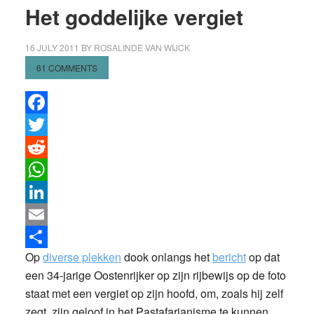
Het goddelijke vergiet
16 JULY 2011
BY
ROSALINDE VAN WIJCK
61 COMMENTS
Facebook
Twitter
Reddit
WhatsApp
LinkedIn
Email
Op
diverse plekken
dook onlangs het
bericht
op dat
Share
een 34-jarige Oostenrijker op zijn rijbewijs op de foto
staat met een vergiet op zijn hoofd, om, zoals hij zelf
zegt, zijn geloof in het Pastafarianisme te kunnen