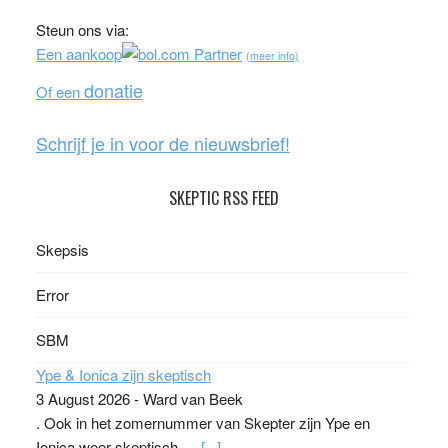
b
t
u
e
Steun ons via:
o
t
T
e
Een aankoop
(meer info)
o
e
u
d
donatie
Of een
k
r
b
e
Schrijf je in voor de nieuwsbrief!
SKEPTIC RSS FEED
Skepsis
Error
SBM
Ype & Ionica zijn skeptisch
3 August 2026
-
Ward van Beek
. Ook in het zomernummer van Skepter zijn Ype en
Ionica weer skeptisch …
[...]