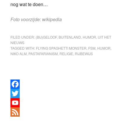
nog wat te doen…
Foto voorzijde: wikipedia
FILED UNDER:
(BIJ)GELOOF
,
BUITENLAND
,
HUMOR
,
UIT HET
NIEUWS
TAGGED WITH:
FLYING SPAGHETTI MONSTER
,
FSM
,
HUMOR
,
NIKO ALM
,
PASTAFARIANISM
,
RELIGIE
,
RIJBEWIJS
Primary
Sidebar
F
a
T
c
w
Y
e
i
o
F