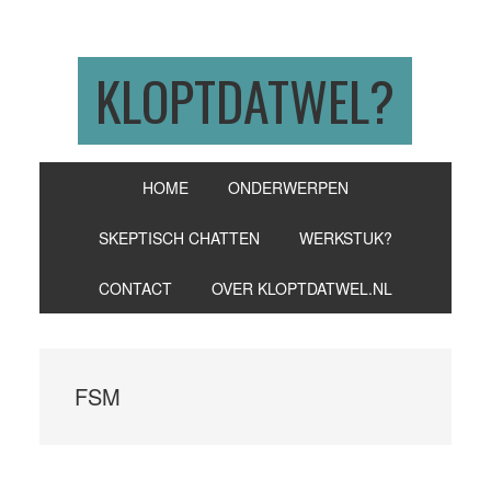
Skip
Skip
Skip
to
to
to
primary
main
primary
KLOPTDATWEL?
navigation
content
sidebar
HOME
ONDERWERPEN
SKEPTISCH CHATTEN
WERKSTUK?
CONTACT
OVER KLOPTDATWEL.NL
FSM