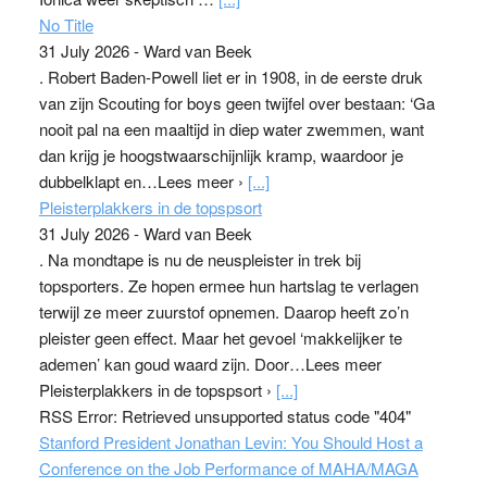
No Title
31 July 2026
-
Ward van Beek
. Robert Baden-Powell liet er in 1908, in de eerste druk
van zijn Scouting for boys geen twijfel over bestaan: ‘Ga
nooit pal na een maaltijd in diep water zwemmen, want
dan krijg je hoogstwaarschijnlijk kramp, waardoor je
dubbelklapt en…Lees meer ›
[...]
Pleisterplakkers in de topspsort
31 July 2026
-
Ward van Beek
. Na mondtape is nu de neuspleister in trek bij
topsporters. Ze hopen ermee hun hartslag te verlagen
terwijl ze meer zuurstof opnemen. Daarop heeft zo’n
pleister geen effect. Maar het gevoel ‘makkelijker te
ademen’ kan goud waard zijn. Door…Lees meer
Pleisterplakkers in de topspsort ›
[...]
RSS Error: Retrieved unsupported status code "404"
Stanford President Jonathan Levin: You Should Host a
Conference on the Job Performance of MAHA/MAGA