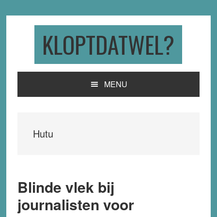
Skip
Skip
Skip
to
to
to
primary
main
primary
KLOPTDATWEL?
navigation
content
sidebar
MENU
Hutu
Blinde vlek bij
journalisten voor