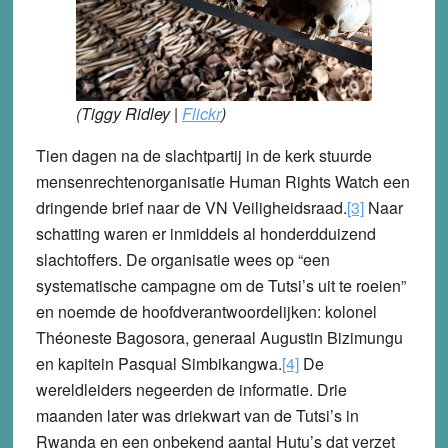
(Tiggy Ridley |
Flickr
)
Tien dagen na de slachtpartij in de kerk stuurde
mensenrechtenorganisatie Human Rights Watch een
dringende brief naar de VN Veiligheidsraad.
[3]
Naar
schatting waren er inmiddels al honderdduizend
slachtoffers. De organisatie wees op “een
systematische campagne om de Tutsi’s uit te roeien”
en noemde de hoofdverantwoordelijken: kolonel
Théoneste Bagosora, generaal Augustin Bizimungu
en kapitein Pasqual Simbikangwa.
[4]
De
wereldleiders negeerden de informatie. Drie
maanden later was driekwart van de Tutsi’s in
Rwanda en een onbekend aantal Hutu’s dat verzet