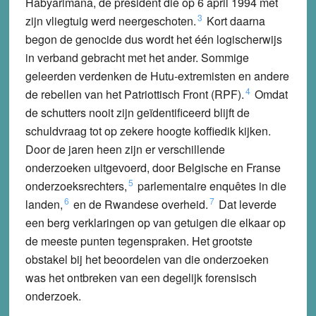
Habyarimana, de president die op 6 april 1994 met
3
zijn vliegtuig werd neergeschoten.
Kort daarna
begon de genocide dus wordt het één logischerwijs
in verband gebracht met het ander. Sommige
geleerden verdenken de Hutu-extremisten en andere
4
de rebellen van het Patriottisch Front (RPF).
Omdat
de schutters nooit zijn geïdentificeerd blijft de
schuldvraag tot op zekere hoogte koffiedik kijken.
Door de jaren heen zijn er verschillende
onderzoeken uitgevoerd, door Belgische en Franse
5
onderzoeksrechters,
parlementaire enquêtes in die
6
7
landen,
en de Rwandese overheid.
Dat leverde
een berg verklaringen op van getuigen die elkaar op
de meeste punten tegenspraken. Het grootste
obstakel bij het beoordelen van die onderzoeken
was het ontbreken van een degelijk forensisch
onderzoek.