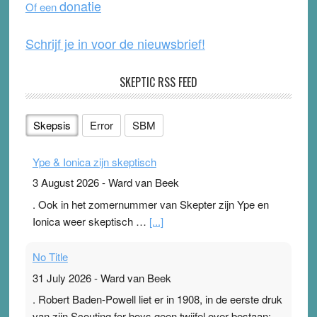
donatie
Of een
k
Schrijf je in voor de nieuwsbrief!
SKEPTIC RSS FEED
Skepsis
Error
SBM
Ype & Ionica zijn skeptisch
3 August 2026
-
Ward van Beek
. Ook in het zomernummer van Skepter zijn Ype en
Ionica weer skeptisch …
[...]
No Title
31 July 2026
-
Ward van Beek
. Robert Baden-Powell liet er in 1908, in de eerste druk
van zijn Scouting for boys geen twijfel over bestaan: