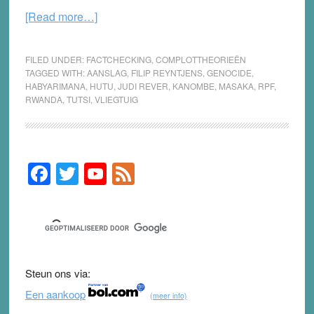
about
[Read more…]
Rwanda:
Wie
FILED UNDER:
FACTCHECKING
,
COMPLOTTHEORIEËN
stak
TAGGED WITH:
AANSLAG
,
FILIP REYNTJENS
,
GENOCIDE
,
HABYARIMANA
,
HUTU
,
JUDI REVER
,
KANOMBE
,
MASAKA
,
RPF
,
dertig
RWANDA
,
TUTSI
,
VLIEGTUIG
jaar
geleden
de
lont
F
T
Y
F
Primary
in
Sidebar
a
wi
o
e
het
c
tt
u
e
kruitvat?
e
er
T
d
b
u
Steun ons via:
o
b
Een aankoop
(meer info)
o
e