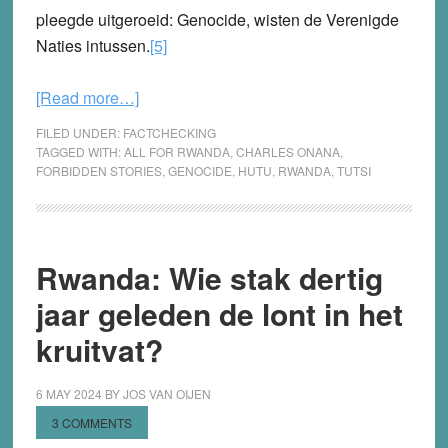
pleegde uitgeroeid: Genocide, wisten de Verenigde
Naties intussen.
[5]
about
[Read more…]
Blinde
FILED UNDER:
FACTCHECKING
vlek
TAGGED WITH:
ALL FOR RWANDA
,
CHARLES ONANA
,
FORBIDDEN STORIES
,
GENOCIDE
,
HUTU
,
RWANDA
,
TUTSI
bij
journalisten
voor
genocide-
Rwanda: Wie stak dertig
ontkenning
jaar geleden de lont in het
kruitvat?
6 MAY 2024
BY
JOS VAN OIJEN
3 COMMENTS