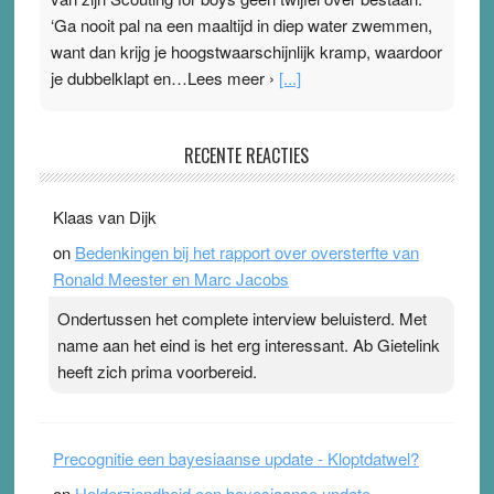
‘Ga nooit pal na een maaltijd in diep water zwemmen,
want dan krijg je hoogstwaarschijnlijk kramp, waardoor
je dubbelklapt en…Lees meer ›
[...]
Pleisterplakkers in de topspsort
RECENTE REACTIES
31 July 2026
-
Ward van Beek
. Na mondtape is nu de neuspleister in trek bij
Klaas van Dijk
topsporters. Ze hopen ermee hun hartslag te verlagen
on
Bedenkingen bij het rapport over oversterfte van
terwijl ze meer zuurstof opnemen. Daarop heeft zo’n
Ronald Meester en Marc Jacobs
pleister geen effect. Maar het gevoel ‘makkelijker te
ademen’ kan goud waard zijn. Door…Lees meer
Ondertussen het complete interview beluisterd. Met
Pleisterplakkers in de topspsort ›
[...]
name aan het eind is het erg interessant. Ab Gietelink
heeft zich prima voorbereid.
Precognitie een bayesiaanse update - Kloptdatwel?
on
Helderziendheid een bayesiaanse update