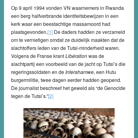
Op 9 april 1994 vonden VN waarnemers in Rwanda
een berg halfverbrande identiteitsbewijzen in een
kerk waar een beestachtige massamoord had
plaatsgevonden.
[1]
De daders hadden ze verzameld
om te vernietigen omdat ze duidelijk maakten dat de
slachtoffers leden van de Tutsi-minderheid waren.
Volgens de Franse krant
Libération
was de
slachtpartij een voorbeeld van de jacht op Tutsi’s die
regeringssoldaten en de
Interahamwe
, een Hutu
burgermilitie, twee dagen eerder hadden geopend.
De journalist beschreef het geweld als “de Genocide
tegen de Tutsi’s.”
[2]