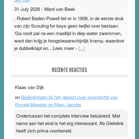
31 July 2026
-
Ward van Beek
. Robert Baden-Powell liet er in 1908, in de eerste druk
van zijn Scouting for boys geen twijfel over bestaan:
‘Ga nooit pal na een maaltijd in diep water zwemmen,
want dan krijg je hoogstwaarschijnlijk kramp, waardoor
je dubbelklapt en…Lees meer ›
[...]
Pleisterplakkers in de topspsort
RECENTE REACTIES
31 July 2026
-
Ward van Beek
. Na mondtape is nu de neuspleister in trek bij
Klaas van Dijk
topsporters. Ze hopen ermee hun hartslag te verlagen
on
Bedenkingen bij het rapport over oversterfte van
terwijl ze meer zuurstof opnemen. Daarop heeft zo’n
Ronald Meester en Marc Jacobs
pleister geen effect. Maar het gevoel ‘makkelijker te
ademen’ kan goud waard zijn. Door…Lees meer
Ondertussen het complete interview beluisterd. Met
Pleisterplakkers in de topspsort ›
[...]
name aan het eind is het erg interessant. Ab Gietelink
heeft zich prima voorbereid.