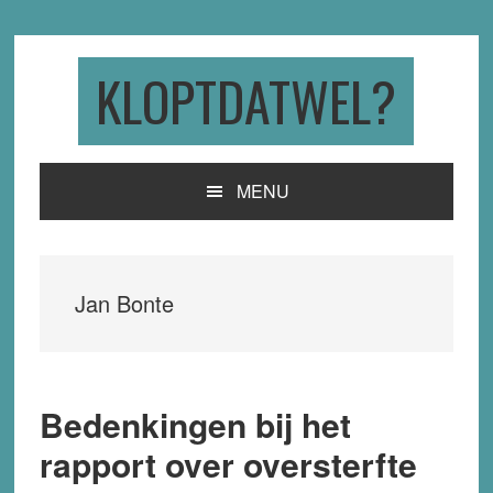
Skip
Skip
Skip
to
to
to
primary
main
primary
KLOPTDATWEL?
navigation
content
sidebar
MENU
Jan Bonte
Bedenkingen bij het
rapport over oversterfte