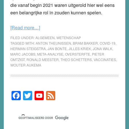
die vanaf begin 2021 waren uitgerold hier wel eens
een belangrijke rol in zouden kunnen spelen.
about
[Read more…]
Bedenkingen
FILED UNDER:
ALGEMEEN
,
WETENSCHAP
bij
TAGGED WITH:
ANTON THEUNISSEN
,
BRAM BAKKER
,
COVID-19
,
HERMAN STEIGSTRA
,
JAN BONTE
,
JILLES KRIEK
,
JONA WALK
,
het
MARC JACOBS
,
META-ANALYSE
,
OVERSTERFTE
,
PIETER
rapport
OMTZIGT
,
RONALD MEESTER
,
THEO SCHETTERS
,
VACCINATIES
,
over
WOUTER AUKEMA
oversterfte
van
Ronald
F
T
Y
F
Primary
Meester
Sidebar
a
wi
o
e
en
Marc
c
tt
u
e
Jacobs
e
er
T
d