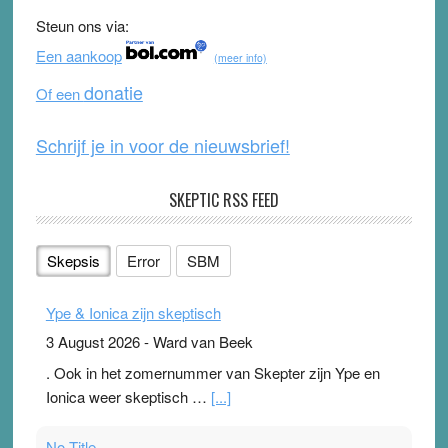
b
u
Steun ons via:
o
b
Een aankoop
(meer info)
o
e
donatie
Of een
k
Schrijf je in voor de nieuwsbrief!
SKEPTIC RSS FEED
Skepsis
Error
SBM
Ype & Ionica zijn skeptisch
3 August 2026
-
Ward van Beek
. Ook in het zomernummer van Skepter zijn Ype en
Ionica weer skeptisch …
[...]
No Title