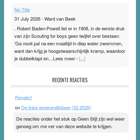
No Title
31 July 2026
-
Ward van Beek
. Robert Baden-Powell liet er in 1908, in de eerste druk
van zijn Scouting for boys geen twijfel over bestaan:
‘Ga nooit pal na een maaltijd in diep water zwemmen,
want dan krijg je hoogstwaarschijnlijk kramp, waardoor
je dubbelklapt en…Lees meer ›
[...]
Pleisterplakkers in de topspsort
RECENTE REACTIES
31 July 2026
-
Ward van Beek
. Na mondtape is nu de neuspleister in trek bij
Renate1
topsporters. Ze hopen ermee hun hartslag te verlagen
on
De linke weekendbijlage (32-2026)
terwijl ze meer zuurstof opnemen. Daarop heeft zo’n
pleister geen effect. Maar het gevoel ‘makkelijker te
De reacties onder het stuk op Geen Stijl zijn wel weer
ademen’ kan goud waard zijn. Door…Lees meer
genoeg om me ver van deze website te krijgen.
Pleisterplakkers in de topspsort ›
[...]