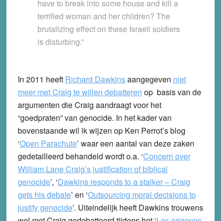
have to break into some house and kill a
terrified woman and her children? The
brutalizing effect on these Israeli soldiers
is disturbing.”
In 2011 heeft
Richard Dawkins
aangegeven
niet
meer met Craig te willen debatteren
op basis van de
argumenten die Craig aandraagt voor het
“goedpraten” van genocide. In het kader van
bovenstaande wil ik wijzen op Ken Perrot’s blog
‘
Open Parachute
’ waar een aantal van deze zaken
gedetailleerd behandeld wordt o.a. ‘
Concern over
William Lane Craig’s justification of biblical
genocide
’, ‘
Dawkins responds to a stalker – Craig
gets his debate
’ en ‘
Outsourcing moral decisions to
justify genocide
’. Uiteindelijk heeft Dawkins trouwens
wel met Craig gedebatteerd tijdens het ‘
Los origenes