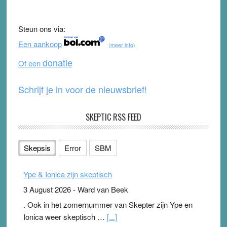
e
er
T
d
b
u
Steun ons via:
o
b
Een aankoop
(meer info)
o
e
donatie
Of een
k
Schrijf je in voor de nieuwsbrief!
SKEPTIC RSS FEED
Skepsis
Error
SBM
Ype & Ionica zijn skeptisch
3 August 2026
-
Ward van Beek
. Ook in het zomernummer van Skepter zijn Ype en
Ionica weer skeptisch …
[...]