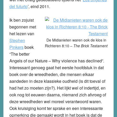
del futurto
’, eind 2011.
Ik ben zojuist
begonnen met
het lezen van
Stephen
De Midianieten waren ook de klos in
Richteren 8:10 –
The Brick Testament
Pinkers
boek
“The better
Angels of our Nature – Why violence has declined”.
Interessant genoeg gaat het eerste hoofdstuk in dat
boek over de wreedheden, die mensen elkaar
aandeden in deze klassieke oudheid (is dit toeval of
had het zo moeten zijn?). Het lijkt wel of indertijd, en
ook nog tot eeuwen daarna, niemand zich afvroeg of
deze wreedheden wel moreel verantwoord waren.
Ook kruisiging komt ter sprake en een interessante
opmerking die gemaakt wordt in het boek is dat de