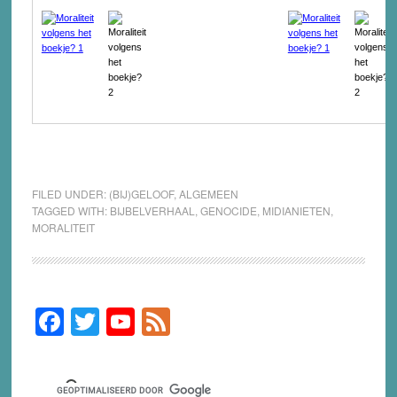
FILED UNDER:
(BIJ)GELOOF
,
ALGEMEEN
TAGGED WITH:
BIJBELVERHAAL
,
GENOCIDE
,
MIDIANIETEN
,
MORALITEIT
F
T
Y
F
Primary
Sidebar
a
wi
o
e
c
tt
u
e