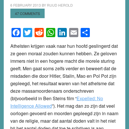
6 FEBRUARY 2013
BY
RUUD HEROLD
47 COMMENTS
Facebook
Twitter
Reddit
WhatsApp
LinkedIn
Email
Share
Atheïsten krijgen vaak naar hun hoofd geslingerd dat
ze geen moraal zouden kunnen hebben. Ze geloven
immers niet in een hogere macht die morele sturing
geeft. Men gaat soms zelfs verder en beweert dat de
misdaden die door Hitler, Stalin, Mao en Pol Pot zijn
gepleegd, het resultaat waren van het atheïsme dat
deze massamoordenaars onderschreven
(bijvoorbeeld in Ben Steins film “
Expelled: No
Intelligence Allowed
”). Het mag dan zo zijn dat veel
oorlogen gevoerd en moorden gepleegd zijn in naam
van de religie, maar dat aantal doden valt in het niet
bij het aantal doden dat toe te schrijven is aan