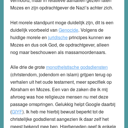
vermoord, maar in relatieve aantallen gezien laten
Mozes en zijn opdrachtgever de Nazi’s achter zich.
Het morele standpunt moge duidelijk zijn, dit is een
duidelijk voorbeeld van
Genocide
. Volgens de
huidige morele en
juridische
principes kunnen we
Mozes en dus ook God, de opdrachtgever, alleen
nog maar beschouwen als massamoordenaars.
Alle drie de grote
monotheïstische godsdiensten
(christendom, jodendom en islam) grijpen terug op
verhalen uit het oude testament, meer specifiek op
Abraham en Mozes. Een van de zaken die ik mij
afvroeg was hoe religieuze mensen nu met deze
passage omspringen. Gelukkig helpt Google daarbij
(
GIYF
). Ik heb me hierbij bewust beperkt tot de
christelijke godsdienst aangezien ik daar zelf het
meest bekend mee ben. Hierbeneden geef ik enkele