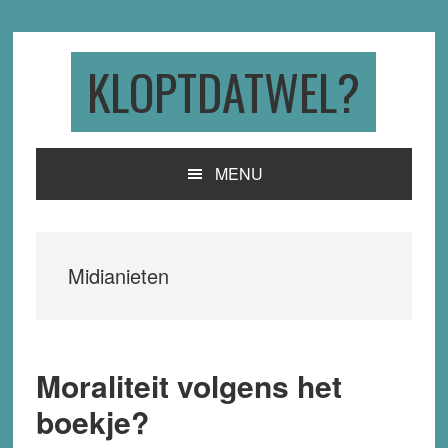
Skip
Skip
Skip
to
to
to
primary
main
primary
KLOPTDATWEL?
navigation
content
sidebar
MENU
Midianieten
Moraliteit volgens het
boekje?