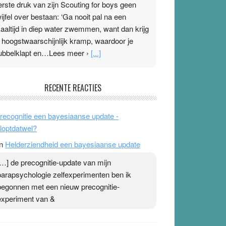
erste druk van zijn Scouting for boys geen
wijfel over bestaan: ‘Ga nooit pal na een
aaltijd in diep water zwemmen, want dan krijg
e hoogstwaarschijnlijk kramp, waardoor je
ubbelklapt en…Lees meer ›
[...]
leisterplakkers in de topspsort
RECENTE REACTIES
1 July 2026
-
Ward van Beek
 Na mondtape is nu de neuspleister in trek bij
recognitie een bayesiaanse update -
opsporters. Ze hopen ermee hun hartslag te
loptdatwel?
erlagen terwijl ze meer zuurstof opnemen.
n
Helderziendheid een bayesiaanse update
aarop heeft zo’n pleister geen effect. Maar het
evoel ‘makkelijker te ademen’ kan goud waard
[…] de precognitie-update van mijn
ijn. Door…Lees meer Pleisterplakkers in de
parapsychologie zelfexperimenten ben ik
opspsort ›
[...]
begonnen met een nieuw precognitie-
experiment van &