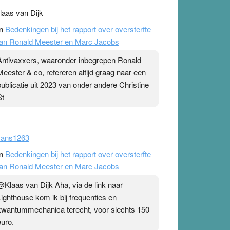
laas van Dijk
n
Bedenkingen bij het rapport over oversterfte
an Ronald Meester en Marc Jacobs
Antivaxxers, waaronder inbegrepen Ronald
Meester & co, refereren altijd graag naar een
publicatie uit 2023 van onder andere Christine
St
ans1263
n
Bedenkingen bij het rapport over oversterfte
an Ronald Meester en Marc Jacobs
@Klaas van Dijk Aha, via de link naar
Lighthouse kom ik bij frequenties en
kwantummechanica terecht, voor slechts 150
euro.