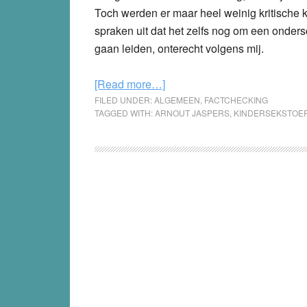
Toch werden er maar heel weinig kritische k
spraken uit dat het zelfs nog om een ondersc
gaan leiden, onterecht volgens mij.
about
[Read more…]
Ondanks
FILED UNDER:
ALGEMEEN
,
FACTCHECKING
TAGGED WITH:
ARNOUT JASPERS
,
KINDERSEKSTOE
kritiek
op
hun
twijfelachtige
enquête
blijft
NSCR
erbij
dat
jaarlijks
20.000