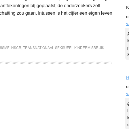
anttekeningen bij geplaatst; de onderzoekers zelf
K
hatting zou gaan. Intussen is het cijfer een eigen leven
o
v
RISME
,
NSCR
,
TRANSNATIONAAL SEKSUEEL KINDERMISBRUIK
H
o
v