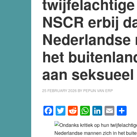
twijfelachtige
NSCR erbij da
Nederlandse 
het buitenla
aan seksueel
25 FEBRUARY 2026
BY
PEPIJN VAN ERP
Facebook
Twitter
Reddit
WhatsApp
LinkedI
Emai
S