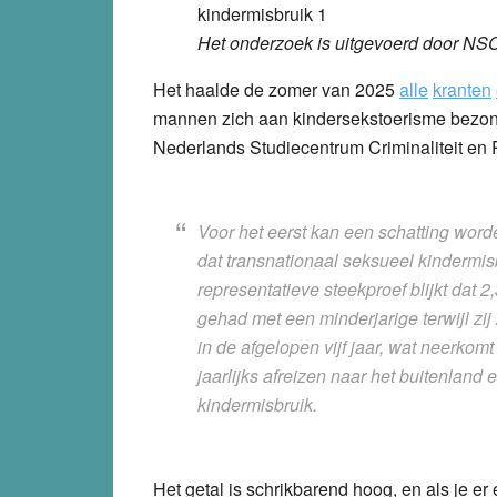
Het onderzoek is uitgevoerd door N
Het haalde de zomer van 2025
alle
kranten
mannen zich aan kindersekstoerisme bezon
Nederlands Studiecentrum Criminaliteit 
Voor het eerst kan een schatting wo
dat transnationaal seksueel kindermis
representatieve steekproef blijkt dat 2
gehad met een minderjarige terwijl zi
in de afgelopen vijf jaar, wat neerk
jaarlijks afreizen naar het buitenlan
kindermisbruik.
Het getal is schrikbarend hoog, en als je e