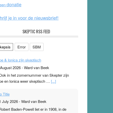
o
e
donatie
 een
k
hrijf je in voor de nieuwsbrief!
SKEPTIC RSS FEED
kepsis
Error
SBM
pe & Ionica zijn skeptisch
 August 2026
-
Ward van Beek
 Ook in het zomernummer van Skepter zijn
pe en Ionica weer skeptisch …
[...]
o Title
1 July 2026
-
Ward van Beek
 Robert Baden-Powell liet er in 1908, in de