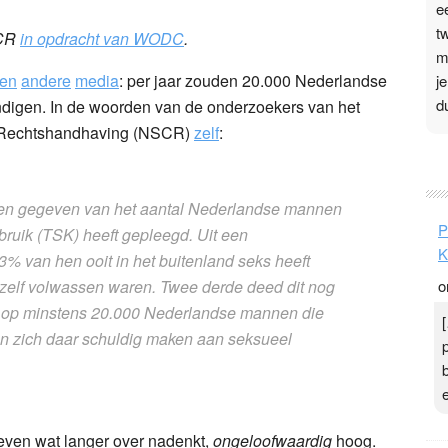
e
t
SCR
in opdracht van WODC
.
m
en
andere
media
: per jaar zouden 20.000 Nederlandse
j
d
digen. In de woorden van de onderzoekers van het
en Rechtshandhaving (NSCR)
zelf
:
P
3
rden gegeven van het aantal Nederlandse mannen
.
P
bruik (TSK) heeft gepleegd. Uit een
t
K
,3% van hen ooit in het buitenland seks heeft
v
j zelf volwassen waren. Twee derde deed dit nog
o
D
g
omt op minstens 20.000 Nederlandse mannen die
z
d en zich daar schuldig maken aan seksueel
t
r even wat langer over nadenkt,
ongeloofwaardig
hoog.