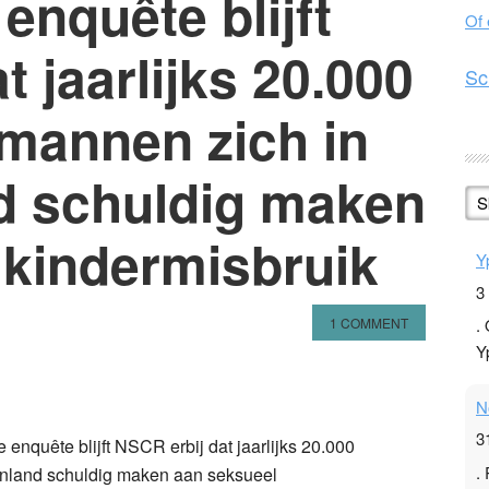
 enquête blijft
Of
t jaarlijks 20.000
Sc
mannen zich in
nd schuldig maken
S
 kindermisbruik
Y
3
1 COMMENT
.
Y
n
l
hare
N
3
.