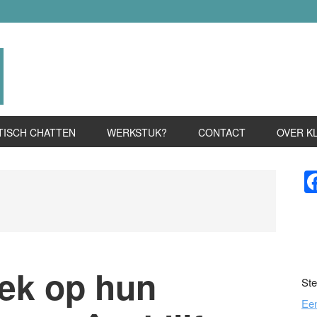
TISCH CHATTEN
WERKSTUK?
CONTACT
OVER K
P
S
iek op hun
Ste
Ee