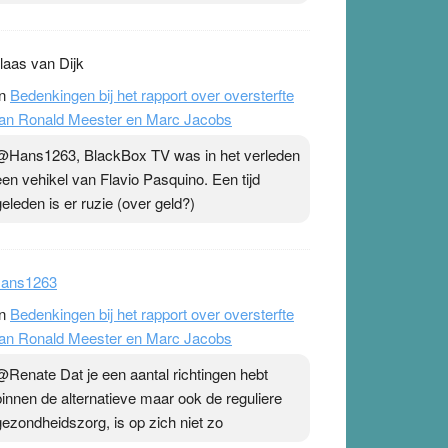
laas van Dijk
n
Bedenkingen bij het rapport over oversterfte
an Ronald Meester en Marc Jacobs
@Hans1263, BlackBox TV was in het verleden
een vehikel van Flavio Pasquino. Een tijd
geleden is er ruzie (over geld?)
ans1263
n
Bedenkingen bij het rapport over oversterfte
an Ronald Meester en Marc Jacobs
@Renate Dat je een aantal richtingen hebt
binnen de alternatieve maar ook de reguliere
gezondheidszorg, is op zich niet zo