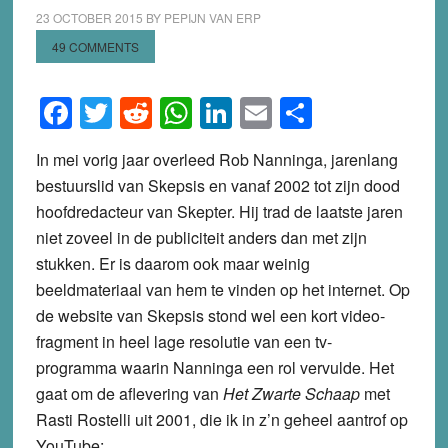
23 OCTOBER 2015
BY
PEPIJN VAN ERP
49 COMMENTS
Facebook
Twitter
Reddit
WhatsApp
LinkedIn
Email
Share
In mei vorig jaar overleed Rob Nanninga, jarenlang
bestuurslid van Skepsis en vanaf 2002 tot zijn dood
hoofdredacteur van Skepter. Hij trad de laatste jaren
niet zoveel in de publiciteit anders dan met zijn
stukken. Er is daarom ook maar weinig
beeldmateriaal van hem te vinden op het internet. Op
de website van Skepsis stond wel een kort video-
fragment in heel lage resolutie van een tv-
programma waarin Nanninga een rol vervulde. Het
gaat om de aflevering van
Het Zwarte Schaap
met
Rasti Rostelli uit 2001, die ik in z’n geheel aantrof op
YouTube: