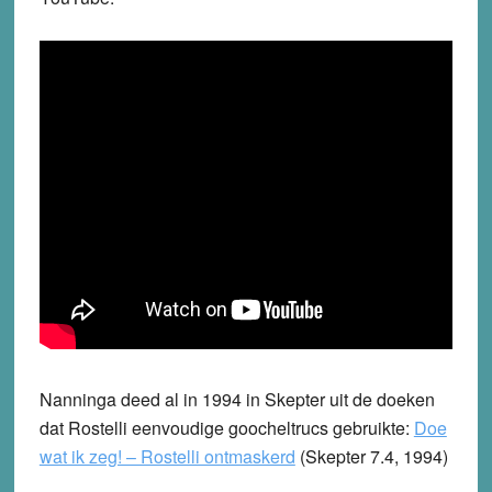
Nanninga deed al in 1994 in Skepter uit de doeken
dat Rostelli eenvoudige goocheltrucs gebruikte:
Doe
wat ik zeg! – Rostelli ontmaskerd
(Skepter 7.4, 1994)