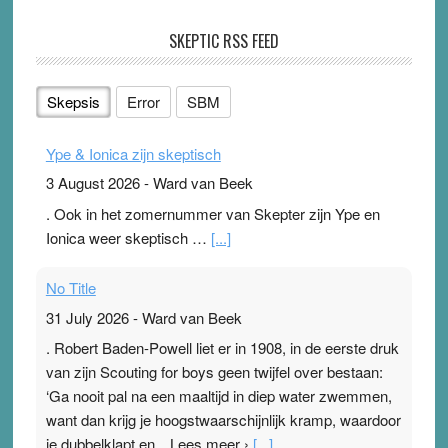
SKEPTIC RSS FEED
Skepsis
Error
SBM
Ype & Ionica zijn skeptisch
3 August 2026
-
Ward van Beek
. Ook in het zomernummer van Skepter zijn Ype en
Ionica weer skeptisch …
[...]
No Title
31 July 2026
-
Ward van Beek
. Robert Baden-Powell liet er in 1908, in de eerste druk
van zijn Scouting for boys geen twijfel over bestaan:
‘Ga nooit pal na een maaltijd in diep water zwemmen,
want dan krijg je hoogstwaarschijnlijk kramp, waardoor
je dubbelklapt en…Lees meer ›
[...]