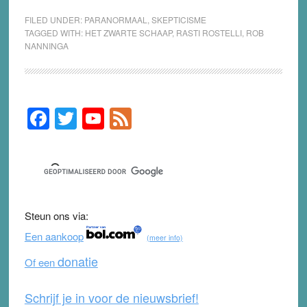
FILED UNDER:
PARANORMAAL
,
SKEPTICISME
TAGGED WITH:
HET ZWARTE SCHAAP
,
RASTI ROSTELLI
,
ROB
NANNINGA
F
T
Y
F
Primary
Sidebar
a
wi
o
e
c
tt
u
e
e
er
T
d
b
u
Steun ons via:
o
b
Een aankoop
(meer info)
o
e
donatie
Of een
k
Schrijf je in voor de nieuwsbrief!