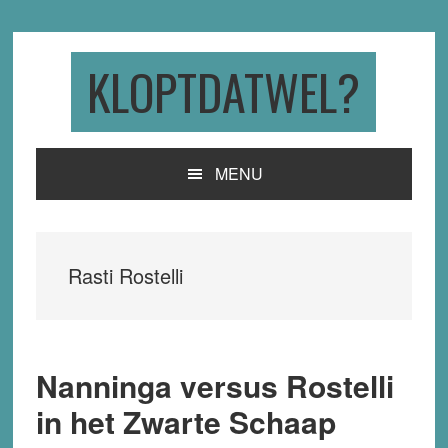
Skip
Skip
Skip
to
to
to
primary
main
primary
KLOPTDATWEL?
navigation
content
sidebar
MENU
Rasti Rostelli
Nanninga versus Rostelli
in het Zwarte Schaap