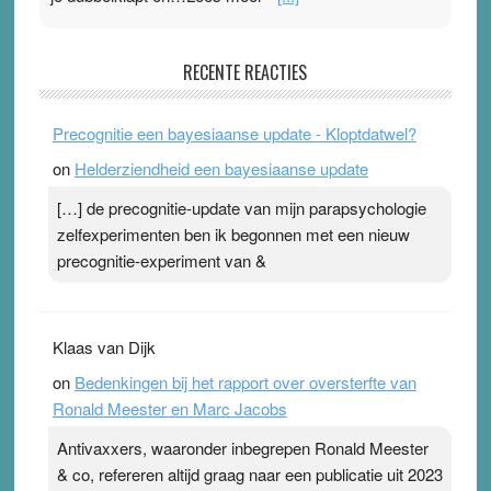
Pleisterplakkers in de topspsort
RECENTE REACTIES
31 July 2026
-
Ward van Beek
. Na mondtape is nu de neuspleister in trek bij
Precognitie een bayesiaanse update - Kloptdatwel?
topsporters. Ze hopen ermee hun hartslag te verlagen
on
Helderziendheid een bayesiaanse update
terwijl ze meer zuurstof opnemen. Daarop heeft zo’n
pleister geen effect. Maar het gevoel ‘makkelijker te
[…] de precognitie-update van mijn parapsychologie
ademen’ kan goud waard zijn. Door…Lees meer
zelfexperimenten ben ik begonnen met een nieuw
Pleisterplakkers in de topspsort ›
[...]
precognitie-experiment van &
Klaas van Dijk
on
Bedenkingen bij het rapport over oversterfte van
Ronald Meester en Marc Jacobs
Antivaxxers, waaronder inbegrepen Ronald Meester
& co, refereren altijd graag naar een publicatie uit 2023