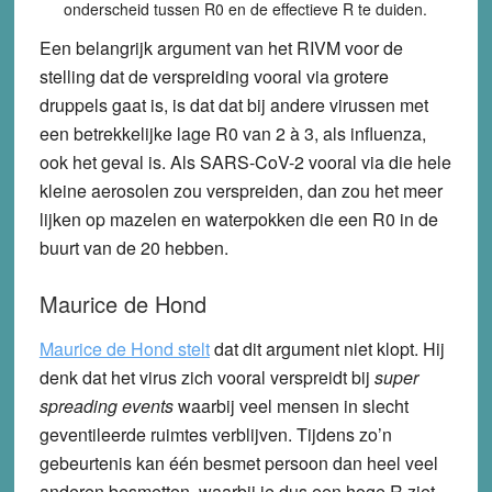
onderscheid tussen R0 en de effectieve R te duiden.
Een belangrijk argument van het RIVM voor de
stelling dat de verspreiding vooral via grotere
druppels gaat is, is dat dat bij andere virussen met
een betrekkelijke lage R0 van 2 à 3, als influenza,
ook het geval is. Als SARS-CoV-2 vooral via die hele
kleine aerosolen zou verspreiden, dan zou het meer
lijken op mazelen en waterpokken die een R0 in de
buurt van de 20 hebben.
Maurice de Hond
Maurice de Hond stelt
dat dit argument niet klopt. Hij
denk dat het virus zich vooral verspreidt bij
super
spreading events
waarbij veel mensen in slecht
geventileerde ruimtes verblijven. Tijdens zo’n
gebeurtenis kan één besmet persoon dan heel veel
anderen besmetten, waarbij je dus een hoge R ziet.