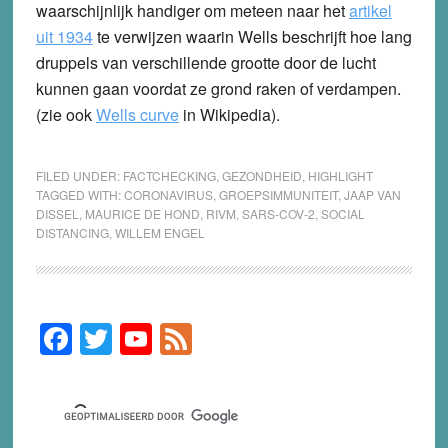
waarschijnlijk handiger om meteen naar het
artikel
uit 1934
te verwijzen waarin Wells beschrijft hoe lang
druppels van verschillende grootte door de lucht
kunnen gaan voordat ze grond raken of verdampen.
(zie ook
Wells curve
in Wikipedia).
FILED UNDER:
FACTCHECKING
,
GEZONDHEID
,
HIGHLIGHT
TAGGED WITH:
CORONAVIRUS
,
GROEPSIMMUNITEIT
,
JAAP VAN
DISSEL
,
MAURICE DE HOND
,
RIVM
,
SARS-COV-2
,
SOCIAL
DISTANCING
,
WILLEM ENGEL
F
T
Y
F
Primary
Sidebar
a
wi
o
e
c
tt
u
e
e
er
T
d