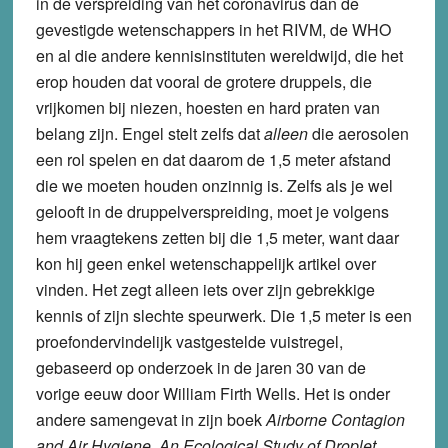
in de verspreiding van het coronavirus dan de
gevestigde wetenschappers in het RIVM, de WHO
en al die andere kennisinstituten wereldwijd, die het
erop houden dat vooral de grotere druppels, die
vrijkomen bij niezen, hoesten en hard praten van
belang zijn. Engel stelt zelfs dat
alleen
die aerosolen
een rol spelen en dat daarom de 1,5 meter afstand
die we moeten houden onzinnig is. Zelfs als je wel
gelooft in de druppelverspreiding, moet je volgens
hem vraagtekens zetten bij die 1,5 meter, want daar
kon hij geen enkel wetenschappelijk artikel over
vinden. Het zegt alleen iets over zijn gebrekkige
kennis of zijn slechte speurwerk. Die 1,5 meter is een
proefondervindelijk vastgestelde vuistregel,
gebaseerd op onderzoek in de jaren 30 van de
vorige eeuw door William Firth Wells. Het is onder
andere samengevat in zijn boek
Airborne Contagion
and Air Hygiene. An Ecological Study of Droplet