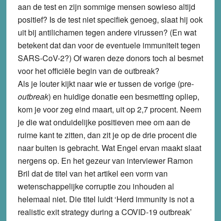
aan de test en zijn sommige mensen sowieso altijd
positief? Is de test niet specifiek genoeg, slaat hij ook
uit bij antilichamen tegen andere virussen? (En wat
betekent dat dan voor de eventuele immuniteit tegen
SARS-CoV-2?) Of waren deze donors toch al besmet
voor het officiële begin van de outbreak?
Als je louter kijkt naar wie er tussen de vorige (pre-
outbreak
) en huidige donatie een besmetting opliep,
kom je voor zeg eind maart, uit op 2,7 procent. Neem
je die wat onduidelijke positieven mee om aan de
ruime kant te zitten, dan zit je op de drie procent die
naar buiten is gebracht. Wat Engel ervan maakt slaat
nergens op. En het gezeur van interviewer Ramon
Bril dat de titel van het artikel een vorm van
wetenschappelijke corruptie zou inhouden al
helemaal niet. Die titel luidt ‘Herd immunity is not a
realistic exit strategy during a COVID-19 outbreak’