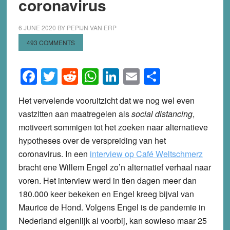
coronavirus
6 JUNE 2020
BY
PEPIJN VAN ERP
493 COMMENTS
Facebook
Twitter
Reddit
WhatsApp
LinkedIn
Email
Share
Het vervelende vooruitzicht dat we nog wel even
vastzitten aan maatregelen als
social distancing
,
motiveert sommigen tot het zoeken naar alternatieve
hypotheses over de verspreiding van het
coronavirus. In een
interview op Café Weltschmerz
bracht ene Willem Engel zo’n alternatief verhaal naar
voren. Het interview werd in tien dagen meer dan
180.000 keer bekeken en Engel kreeg bijval van
Maurice de Hond. Volgens Engel is de pandemie in
Nederland eigenlijk al voorbij, kan sowieso maar 25