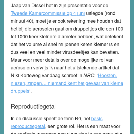
Jaap van Dissel het in zijn presentatie voor de
Tweede Kamercommissie op 4 juni
uitlegde (rond
minuut 40), moet je er ook rekening mee houden dat
het bij die aerosolen gaat om druppeltjes die een 100
tot 1000 keer kleinere diameter hebben, wat betekent
dat het volume al snel miljoenen keren kleiner is en
dus veel en veel minder virusdeeltjes kan bevatten.
Maar voor meer details over de mogelijke rol van
aerosolen verwijs ik naar het uitstekende artikel dat
Niki Korteweg vandaag schreef in
NRC
: ‘
Hoesten,
niezen, zingen… niemand kent het gevaar van kleine
druppels
‘.
Reproductiegetal
In de discussie speelt de term R0, het
basis
reproductiegetal
, een grote rol. Het is een maat voor
de snelheid waarmee een virus zich in een populatie