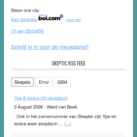
b
u
Steun ons via:
o
b
Een aankoop
(meer info)
o
e
donatie
Of een
k
Schrijf je in voor de nieuwsbrief!
SKEPTIC RSS FEED
Skepsis
Error
SBM
Ype & Ionica zijn skeptisch
3 August 2026
-
Ward van Beek
. Ook in het zomernummer van Skepter zijn Ype en
Ionica weer skeptisch …
[...]