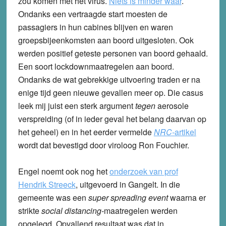
zou komen met het virus.
Niets is minder waar
.
Ondanks een vertraagde start moesten de
passagiers in hun cabines blijven en waren
groepsbijeenkomsten aan boord uitgesloten. Ook
werden positief geteste personen van boord gehaald.
Een soort lockdownmaatregelen aan boord.
Ondanks de wat gebrekkige uitvoering traden er na
enige tijd geen nieuwe gevallen meer op. Die casus
leek mij juist een sterk argument
tegen
aerosole
verspreiding (of in ieder geval het belang daarvan op
het geheel) en in het eerder vermelde
NRC-
artikel
wordt dat bevestigd door viroloog Ron Fouchier.
Engel noemt ook nog het
onderzoek van prof
Hendrik Streeck
, uitgevoerd in Gangelt. In die
gemeente was een
super spreading event
waarna er
strikte
social distancing-
maatregelen werden
opgelegd. Opvallend resultaat was dat in