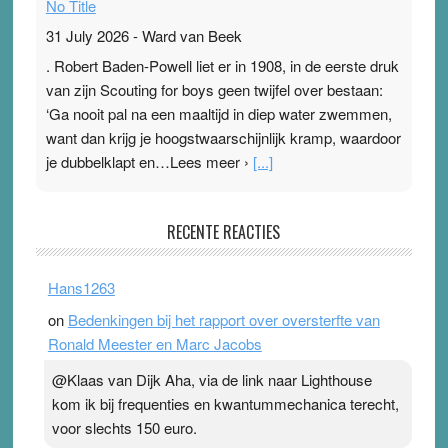
No Title
31 July 2026
-
Ward van Beek
. Robert Baden-Powell liet er in 1908, in de eerste druk
van zijn Scouting for boys geen twijfel over bestaan:
‘Ga nooit pal na een maaltijd in diep water zwemmen,
want dan krijg je hoogstwaarschijnlijk kramp, waardoor
je dubbelklapt en…Lees meer ›
[...]
Pleisterplakkers in de topspsort
RECENTE REACTIES
31 July 2026
-
Ward van Beek
. Na mondtape is nu de neuspleister in trek bij
Hans1263
topsporters. Ze hopen ermee hun hartslag te verlagen
on
Bedenkingen bij het rapport over oversterfte van
terwijl ze meer zuurstof opnemen. Daarop heeft zo’n
Ronald Meester en Marc Jacobs
pleister geen effect. Maar het gevoel ‘makkelijker te
ademen’ kan goud waard zijn. Door…Lees meer
@Klaas van Dijk Aha, via de link naar Lighthouse
Pleisterplakkers in de topspsort ›
[...]
kom ik bij frequenties en kwantummechanica terecht,
voor slechts 150 euro.