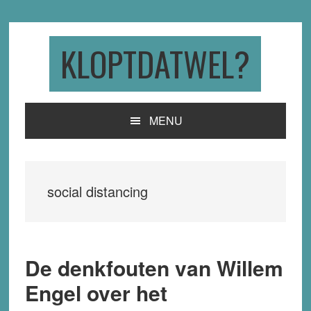
Skip
Skip
Skip
to
to
to
primary
main
primary
KLOPTDATWEL?
navigation
content
sidebar
MENU
social distancing
De denkfouten van Willem
Engel over het