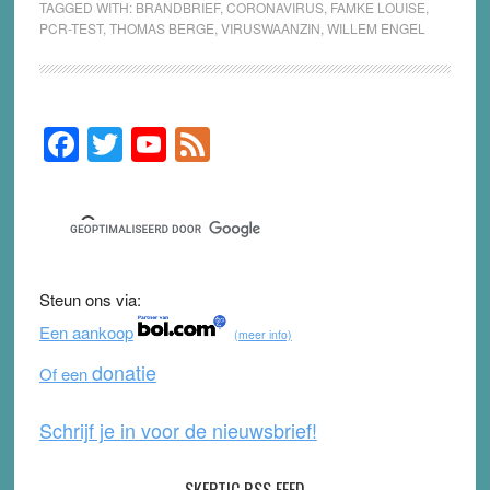
TAGGED WITH:
BRANDBRIEF
,
CORONAVIRUS
,
FAMKE LOUISE
,
PCR-TEST
,
THOMAS BERGE
,
VIRUSWAANZIN
,
WILLEM ENGEL
F
T
Y
F
Primary
Sidebar
a
wi
o
e
c
tt
u
e
e
er
T
d
b
u
Steun ons via:
o
b
Een aankoop
(meer info)
o
e
donatie
Of een
k
Schrijf je in voor de nieuwsbrief!
SKEPTIC RSS FEED