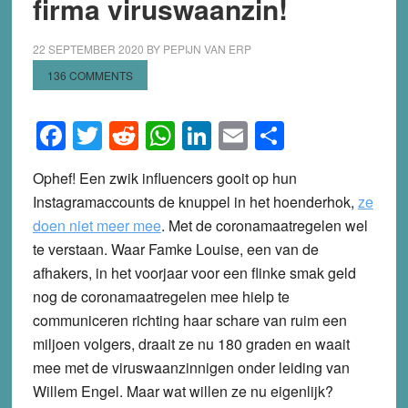
firma viruswaanzin!
22 SEPTEMBER 2020
BY
PEPIJN VAN ERP
136 COMMENTS
Facebook
Twitter
Reddit
WhatsApp
LinkedIn
Email
Share
Ophef! Een zwik influencers gooit op hun
Instagramaccounts de knuppel in het hoenderhok,
ze
doen niet meer mee
. Met de coronamaatregelen wel
te verstaan. Waar Famke Louise, een van de
afhakers, in het voorjaar voor een flinke smak geld
nog de coronamaatregelen mee hielp te
communiceren richting haar schare van ruim een
miljoen volgers, draait ze nu 180 graden en waait
mee met de viruswaanzinnigen onder leiding van
Willem Engel. Maar wat willen ze nu eigenlijk?