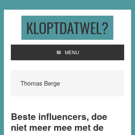
Skip
Skip
Skip
to
to
to
primary
main
primary
KLOPTDATWEL?
navigation
content
sidebar
MENU
Thomas Berge
Beste influencers, doe
niet meer mee met de