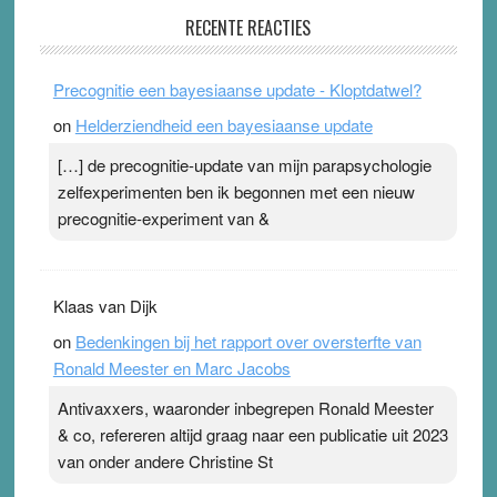
Pleisterplakkers in de topspsort
RECENTE REACTIES
31 July 2026
-
Ward van Beek
. Na mondtape is nu de neuspleister in trek bij
Precognitie een bayesiaanse update - Kloptdatwel?
topsporters. Ze hopen ermee hun hartslag te verlagen
on
Helderziendheid een bayesiaanse update
terwijl ze meer zuurstof opnemen. Daarop heeft zo’n
pleister geen effect. Maar het gevoel ‘makkelijker te
[…] de precognitie-update van mijn parapsychologie
ademen’ kan goud waard zijn. Door…Lees meer
zelfexperimenten ben ik begonnen met een nieuw
Pleisterplakkers in de topspsort ›
[...]
precognitie-experiment van &
Klaas van Dijk
on
Bedenkingen bij het rapport over oversterfte van
Ronald Meester en Marc Jacobs
Antivaxxers, waaronder inbegrepen Ronald Meester
& co, refereren altijd graag naar een publicatie uit 2023
van onder andere Christine St