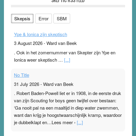
Skepsis
Error
SBM
Ype & Ionica zijn skeptisch
3 August 2026
-
Ward van Beek
. Ook in het zomernummer van Skepter zijn Ype en
Ionica weer skeptisch …
[...]
No Title
31 July 2026
-
Ward van Beek
. Robert Baden-Powell liet er in 1908, in de eerste druk
van zijn Scouting for boys geen twijfel over bestaan:
‘Ga nooit pal na een maaltijd in diep water zwemmen,
want dan krijg je hoogstwaarschijnlijk kramp, waardoor
je dubbelklapt en…Lees meer ›
[...]